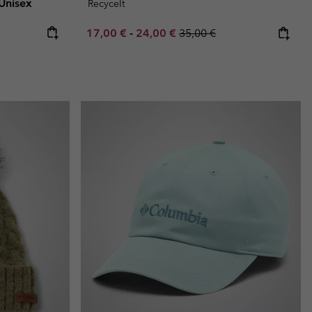
 Unisex
Recycelt
Minimum sale price:
Maximum sale price:
Regular price:
17,00 €
-
24,00 €
35,00 €