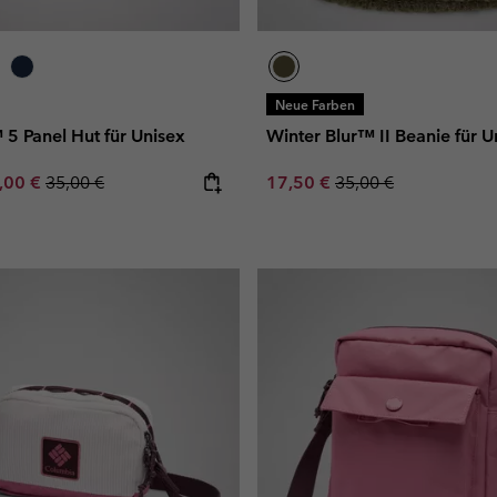
Neue Farben
5 Panel Hut für Unisex
Winter Blur™ II Beanie für U
e price:
ximum sale price:
Regular price:
Sale price:
Regular price:
,00 €
35,00 €
17,50 €
35,00 €