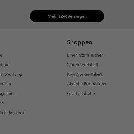
Mehr (24) Anzeigen
Shoppen
te
Einen Store suchen
umbia
StudentenRabatt
antwortung
Key-Worker-Rabatt
werden
Aktuelle Promotions
rogramm
Größentabelle
se
 Nicht konform