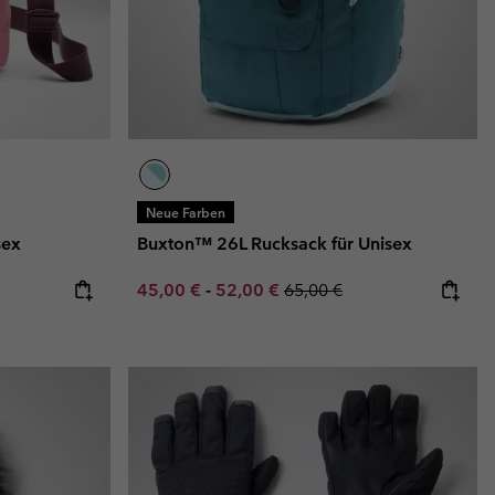
Neue Farben
sex
Buxton™ 26L Rucksack für Unisex
Minimum sale price:
Maximum sale price:
Regular price:
45,00 €
-
52,00 €
65,00 €