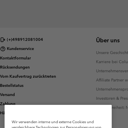
Über uns
(+)498912081004
Kundenservice
Unsere Geschich
Kontaktformular
Karriere bei Col
Rücksendungen
Unternehmensver
Vom Kaufvertrag zurücktreten
Affiliate Partner 
Bestellstatus
Unternehmensp
Versand
Investoren & Pres
Zahlung
Barrierefreiheit:
Häufig gestellte Fragen
Wir verwenden interne und externe Cookies und
vergleichbare Technologien zur Personalisierung von