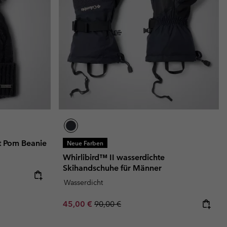
t Pom Beanie
Neue Farben
Whirlibird™ II wasserdichte
Skihandschuhe für Männer
Wasserdicht
Sale price:
Regular price:
45,00 €
90,00 €