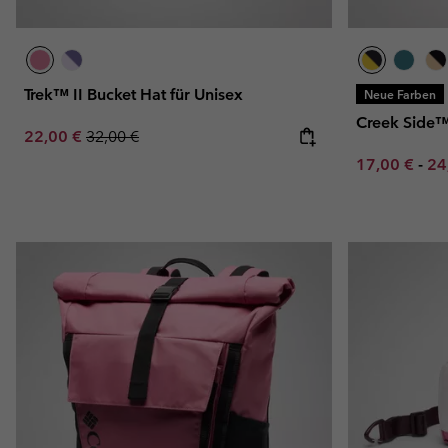
Trek™ II Bucket Hat für Unisex
Neue Farben
Creek Side™ 
Sale price:
Regular price:
22,00 €
32,00 €
Minimum sal
Ma
17,00 €
-
24