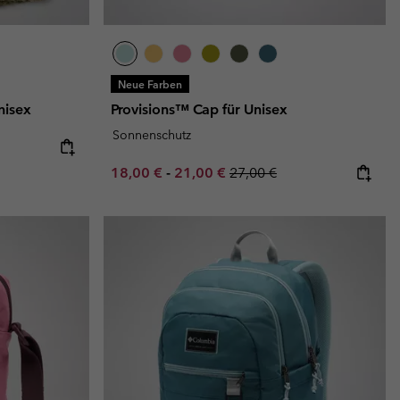
Neue Farben
nisex
Provisions™ Cap für Unisex
Sonnenschutz
Minimum sale price:
Maximum sale price:
Regular price:
18,00 €
-
21,00 €
27,00 €