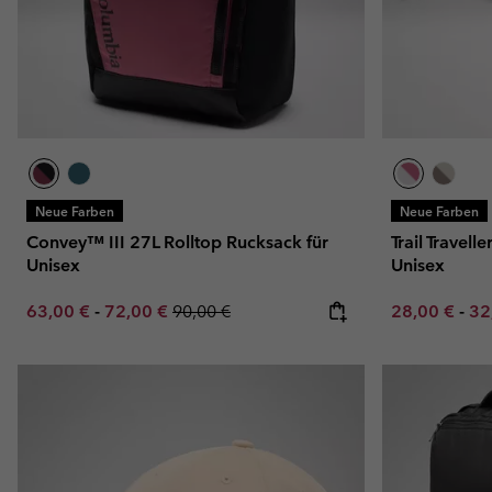
Neue Farben
Neue Farben
Convey™ III 27L Rolltop Rucksack für
Trail Travel
Unisex
Unisex
Minimum sale price:
Maximum sale price:
Regular price:
Minimum sal
Ma
63,00 €
-
72,00 €
90,00 €
28,00 €
-
32