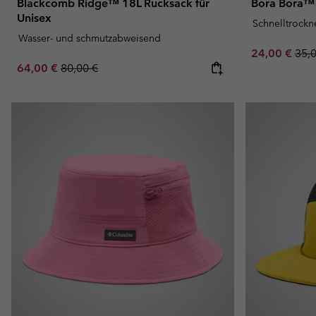
Blackcomb Ridge™ 18L Rucksack für
Bora Bora™ 
Unisex
Schnelltrock
Wasser- und schmutzabweisend
Sale price:
Regu
24,00 €
35,
Sale price:
Regular price:
64,00 €
80,00 €