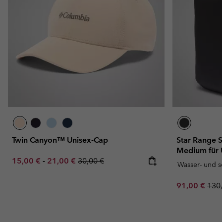
Twin Canyon™ Unisex-Cap
Star Range 
Medium für 
Minimum sale price:
Maximum sale price:
Regular price:
15,00 €
-
21,00 €
30,00 €
Wasser- und 
Sale price:
Regu
91,00 €
130