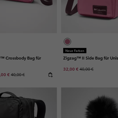
Neue Farben
ler™ Crossbody Bag für
Zigzag™ II Side Bag für Uni
Sale price:
Regular price:
32,00 €
40,00 €
e price:
ximum sale price:
Regular price:
,00 €
40,00 €