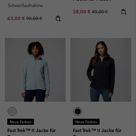
Schweißaufnahme
Sale price:
Regular price:
28,00 €
40,00 €
Sale price:
Regular price:
63,00 €
90,00 €
Neue Farben
Neue Farben
Fast Trek™ II Jacke für
Fast Trek™ II Jacke für