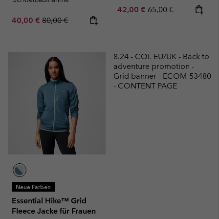
Sale price:
Regular price:
42,00 €
65,00 €
Sale price:
Regular price:
40,00 €
80,00 €
8.24 - COL EU/UK - Back to
adventure promotion -
Grid banner - ECOM-53480
- CONTENT PAGE
Neue Farben
Essential Hike™ Grid
Fleece Jacke für Frauen