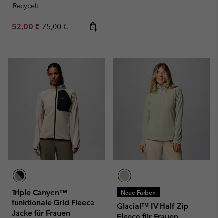
Recycelt
Sale price:
Regular price:
52,00 €
75,00 €
Triple Canyon™
Neue Farben
funktionale Grid Fleece
Glacial™ IV Half Zip
Jacke für Frauen
Fleece für Frauen