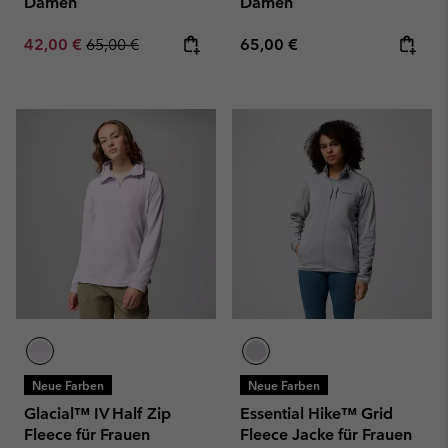
Damen
Damen
Sale price:
Regular price:
Regular price:
42,00 €
65,00 €
65,00 €
Neue Farben
Neue Farben
Glacial™ IV Half Zip
Essential Hike™ Grid
Fleece für Frauen
Fleece Jacke für Frauen