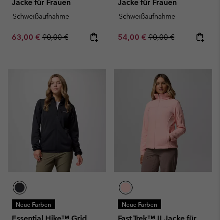
Jacke für Frauen
Jacke für Frauen
Schweißaufnahme
Schweißaufnahme
Sale price:
Regular price:
Sale price:
Regular price:
63,00 €
90,00 €
54,00 €
90,00 €
Neue Farben
Neue Farben
Essential Hike™ Grid
Fast Trek™ II Jacke für