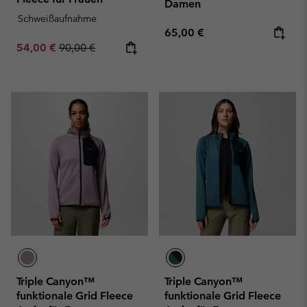
Damen
Schweißaufnahme
Regular price:
65,00 €
Sale price:
Regular price:
54,00 €
90,00 €
Triple Canyon™
Triple Canyon™
funktionale Grid Fleece
funktionale Grid Fleece