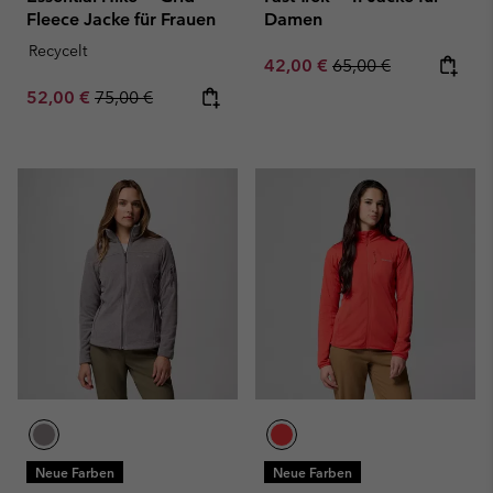
Fleece Jacke für Frauen
Damen
Recycelt
Sale price:
Regular price:
42,00 €
65,00 €
Sale price:
Regular price:
52,00 €
75,00 €
Neue Farben
Neue Farben