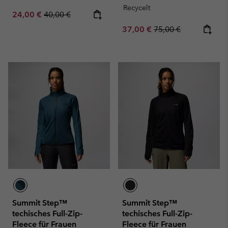
Recycelt
Sale price:
Regular price:
24,00 €
40,00 €
Sale price:
Regular price:
37,00 €
75,00 €
Summit Step™
Summit Step™
techisches Full-Zip-
techisches Full-Zip-
Fleece für Frauen
Fleece für Frauen