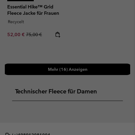
Essential Hike™ Grid
Fleece Jacke für Frauen
Recycelt
Sale price:
Regular price:
52,00 €
75,00 €
Mehr (16) Anzeigen
Technischer Fleece für Damen