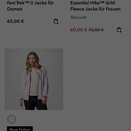
Fast Trek™ II Jacke für
Essential Hike™ Grid
Damen
Fleece Jacke für Frauen
Recycelt
Regular price:
65,00 €
Sale price:
Regular price:
60,00 €
75,00 €
Neue Farben