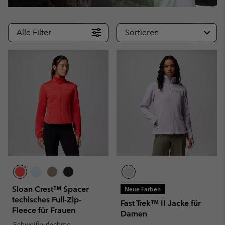
Alle Filter
Sortieren
Sloan Crest™ Spacer
Neue Farben
techisches Full-Zip-
Fast Trek™ II Jacke für
Fleece für Frauen
Damen
Schweißaufnahme