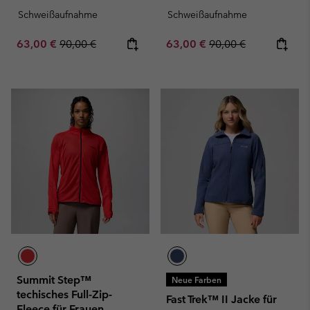
Schweißaufnahme
Schweißaufnahme
Sale price:
Regular price:
Sale price:
Regular price:
63,00 €
90,00 €
63,00 €
90,00 €
Summit Step™
Neue Farben
techisches Full-Zip-
Fast Trek™ II Jacke für
Fleece für Frauen