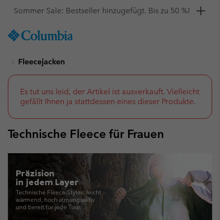
Hol dir einen 10 %-Gutschein
SKIP
Columbia
TO
Sportswear
CONTENT
Fleecejacken
SKIP
TO
MAIN
NAV
Es tut uns leid, der Artikel ist ausverkauft. Vielleicht
gefällt Ihnen ja stattdessen eines dieser Produkte.
SKIP
TO
SEARCH
Technische Fleece für Frauen
Präzision
in jedem Layer
Technische Fleece-Styles: leicht
wärmend,
hoch atmungsaktiv
und bereit für jede Tour.