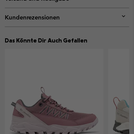
sectio
Expan
or
collap
Kundenrezensionen
sectio
Expan
or
collap
Das Könnte Dir Auch Gefallen
sectio