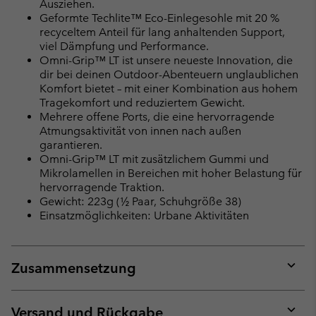
Ausziehen.
Geformte Techlite™ Eco-Einlegesohle mit 20 %
recyceltem Anteil für lang anhaltenden Support,
viel Dämpfung und Performance.
Omni-Grip™ LT ist unsere neueste Innovation, die
dir bei deinen Outdoor-Abenteuern unglaublichen
Komfort bietet – mit einer Kombination aus hohem
Tragekomfort und reduziertem Gewicht.
Mehrere offene Ports, die eine hervorragende
Atmungsaktivität von innen nach außen
garantieren.
Omni-Grip™ LT mit zusätzlichem Gummi und
Mikrolamellen in Bereichen mit hoher Belastung für
hervorragende Traktion.
Gewicht: 223g (½ Paar, Schuhgröße 38)
Einsatzmöglichkeiten: Urbane Aktivitäten
Zusammensetzung
Expan
or
collap
Versand und Rückgabe