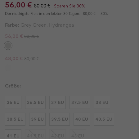
Sale price:
Regular price:
56,00 €
80,00 €
Sparen Sie 30%
Der niedrigste Preis in den letzten 30 Tagen:
80,00 €
-30%
Farbe:
Grey Green, Hydrangea
Regular price:
Sale price:
56,00 €
80,00 €
Regular price:
Sale price:
48,00 €
80,00 €
Größe:
36 EU
36.5 EU
37 EU
37.5 EU
38 EU
38.5 EU
39 EU
39.5 EU
40 EU
40.5 EU
41 EU
41.5 EU
42 EU
43 EU