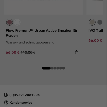
Flow Fremont™ Urban Active Sneaker für
IVO Trail™
Frauen
Sale price:
Re
66,00 €
11
Wasser- und schmutzabweisend
Sale price:
Regular price:
66,00 €
110,00 €
(+)498912081004
Kundenservice