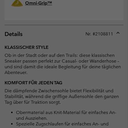
Omni-Grip™
Details
Nr. #
2108811
Expan
or
KLASSISCHER STYLE
collap
Ob in der Stadt oder auf den Trails: diese klassischen
sectio
Sneaker passen perfekt zur Casual- oder Wanderhose –
und sind damit die ideale Begleitung für deine täglichen
Abenteuer.
KOMFORT FÜR JEDEN TAG
Die dämpfende Zwischensohle bietet Flexibilität und
Stabilität, während die griffige Außensohle den ganzen
Tag über für Traktion sorgt.
Obermaterial aus Knit-Material für einfaches An-
und Ausziehen.
Spezielle Zugschlaufen für einfaches An- und