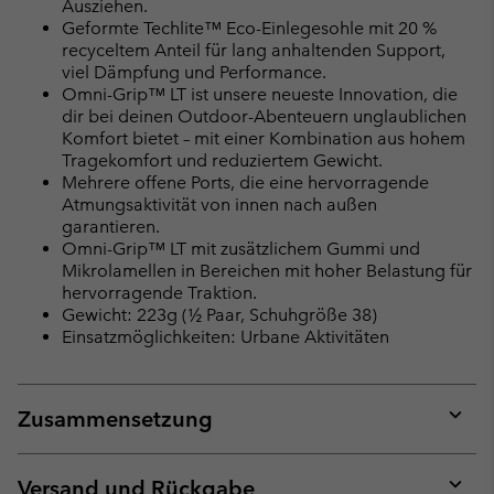
Ausziehen.
Geformte Techlite™ Eco-Einlegesohle mit 20 %
recyceltem Anteil für lang anhaltenden Support,
viel Dämpfung und Performance.
Omni-Grip™ LT ist unsere neueste Innovation, die
dir bei deinen Outdoor-Abenteuern unglaublichen
Komfort bietet – mit einer Kombination aus hohem
Tragekomfort und reduziertem Gewicht.
Mehrere offene Ports, die eine hervorragende
Atmungsaktivität von innen nach außen
garantieren.
Omni-Grip™ LT mit zusätzlichem Gummi und
Mikrolamellen in Bereichen mit hoher Belastung für
hervorragende Traktion.
Gewicht: 223g (½ Paar, Schuhgröße 38)
Einsatzmöglichkeiten: Urbane Aktivitäten
Zusammensetzung
Expan
or
collap
Versand und Rückgabe