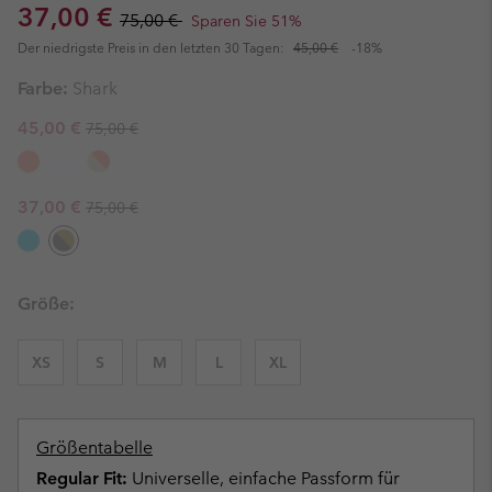
Sale price:
Regular price:
37,00 €
75,00 €
Sparen Sie 51%
Der niedrigste Preis in den letzten 30 Tagen:
45,00 €
-18%
Farbe:
Shark
Regular price:
Sale price:
45,00 €
75,00 €
Regular price:
Sale price:
37,00 €
75,00 €
Größe:
XS
S
M
L
XL
Größentabelle
Regular Fit:
Universelle, einfache Passform für