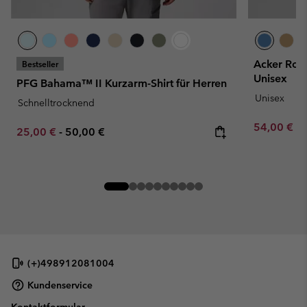
Acker Roc
Bestseller
Unisex
PFG Bahama™ II Kurzarm-Shirt für Herren
Unisex
Schnelltrocknend
Minimum sa
54,00 €
-
Minimum sale price:
Maximum price:
25,00 €
-
50,00 €
(+)498912081004
Kundenservice