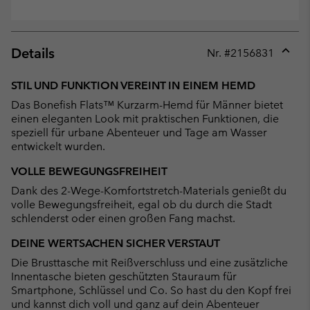
Details
Nr. #
2156831
Expan
or
STIL UND FUNKTION VEREINT IN EINEM HEMD
collap
Das Bonefish Flats™ Kurzarm-Hemd für Männer bietet
sectio
einen eleganten Look mit praktischen Funktionen, die
speziell für urbane Abenteuer und Tage am Wasser
entwickelt wurden.
VOLLE BEWEGUNGSFREIHEIT
Dank des 2-Wege-Komfortstretch-Materials genießt du
volle Bewegungsfreiheit, egal ob du durch die Stadt
schlenderst oder einen großen Fang machst.
DEINE WERTSACHEN SICHER VERSTAUT
Die Brusttasche mit Reißverschluss und eine zusätzliche
Innentasche bieten geschützten Stauraum für
Smartphone, Schlüssel und Co. So hast du den Kopf frei
und kannst dich voll und ganz auf dein Abenteuer