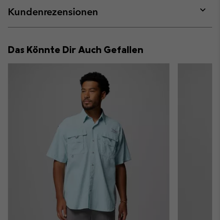
collap
Kundenrezensionen
sectio
Expan
or
collap
Das Könnte Dir Auch Gefallen
sectio