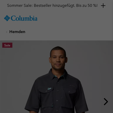
Sommer Sale: Bestseller hinzugefügt. Bis zu 50 %!
SKIP
Columbia
TO
Sportswear
CONTENT
Hemden
SKIP
TO
MAIN
Sale
NAV
SKIP
TO
SEARCH