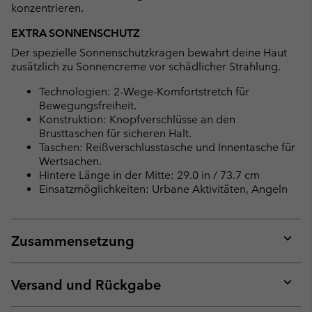
konzentrieren.
EXTRA SONNENSCHUTZ
Der spezielle Sonnenschutzkragen bewahrt deine Haut
zusätzlich zu Sonnencreme vor schädlicher Strahlung.
Technologien: 2-Wege-Komfortstretch für
Bewegungsfreiheit.
Konstruktion: Knopfverschlüsse an den
Brusttaschen für sicheren Halt.
Taschen: Reißverschlusstasche und Innentasche für
Wertsachen.
Hintere Länge in der Mitte: 29.0 in / 73.7 cm
Einsatzmöglichkeiten: Urbane Aktivitäten, Angeln
Zusammensetzung
Expan
or
collap
Versand und Rückgabe
sectio
Expan
or