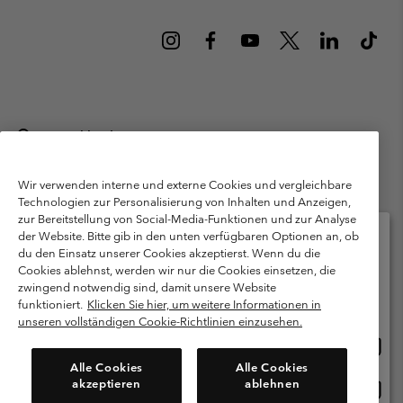
Deutschland
©
2026
Columbia Sportswear GmbH. Walter-Gropius-Str. 23, 80807
München Deutschland. Alle Rechte vorbehalten.
Wir verwenden interne und externe Cookies und vergleichbare
Technologien zur Personalisierung von Inhalten und Anzeigen,
Nutzungsbedingungen
Allgemeine Verkaufsbedingungen
Garantie
zur Bereitstellung von Social-Media-Funktionen und zur Analyse
Datenschutzerklärung
der Website. Bitte gib in den unten verfügbaren Optionen an, ob
du den Einsatz unserer Cookies akzeptierst. Wenn du die
Bestimmungen und Bedingungen des Mitglieder Programms
Cookies ablehnst, werden wir nur die Cookies einsetzen, die
Bitte wählen Sie Ihr Lieferland und Ihre Sprache
zwingend notwendig sind, damit unsere Website
Nutzungsbedingungen Für Nutzergenerierte Inhalte
Impressum
Online-Einkauf verfügbar
funktioniert.
Klicken Sie hier, um weitere Informationen in
Cookies
Public CBCR
unseren vollständigen Cookie-Richtlinien einzusehen.
Online
United States
Einkau
Kundenservice: Mo- Fr. 9:00 - 13:00 & 14:00- 18:00 Uhr
Alle Cookies
Alle Cookies
(+)498912081004
verfü
akzeptieren
ablehnen
Online
Deutschland