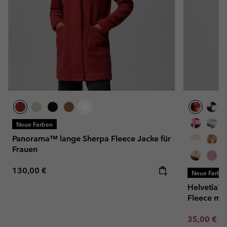
Neue Farben
Panorama™ lange Sherpa Fleece Jacke für
Frauen
Regular price:
130,00 €
Neue Farbe
Helvetia™ 
Fleece mit 
Minimum sa
35,00 €
-