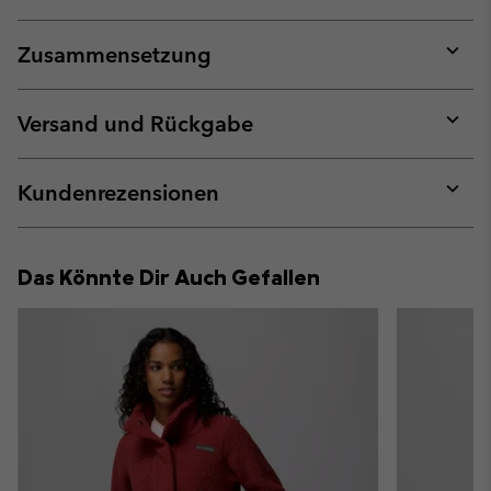
Zusammensetzung
Expan
or
collap
Versand und Rückgabe
sectio
Expan
or
collap
Kundenrezensionen
sectio
Expan
or
collap
Das Könnte Dir Auch Gefallen
sectio