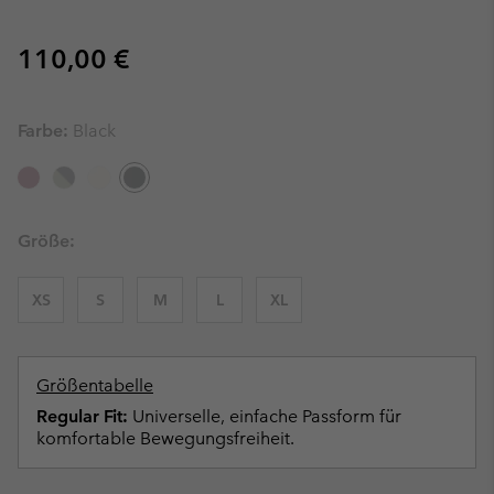
Regular price:
110,00 €
Farbe:
Black
Größe:
XS
S
M
L
XL
Größentabelle
Regular Fit:
Universelle, einfache Passform für
komfortable Bewegungsfreiheit.