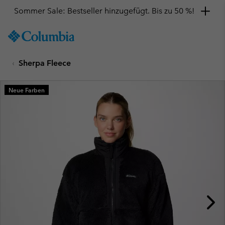
Sommer Sale: Bestseller hinzugefügt. Bis zu 50 %!
SKIP
Columbia
TO
Sportswear
CONTENT
Sherpa Fleece
SKIP
TO
MAIN
Neue Farben
NAV
SKIP
TO
SEARCH