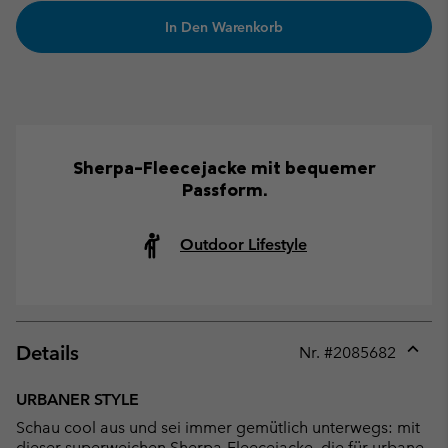
In Den Warenkorb
Sherpa-Fleecejacke mit bequemer
Passform.
Outdoor Lifestyle
Details
Nr. #
2085682
Expan
or
URBANER STYLE
collap
Schau cool aus und sei immer gemütlich unterwegs: mit
sectio
dieser superweichen Sherpa-Fleecejacke, die für urbane