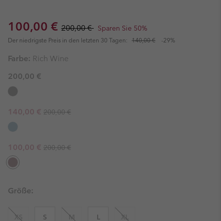
Sale price:
Regular price:
100,00 €
200,00 €
Sparen Sie 50%
Der niedrigste Preis in den letzten 30 Tagen:
140,00 €
-29%
Farbe:
Rich Wine
200,00 €
Regular price:
Sale price:
140,00 €
200,00 €
Regular price:
Sale price:
100,00 €
200,00 €
Größe:
XS
S
M
L
XL