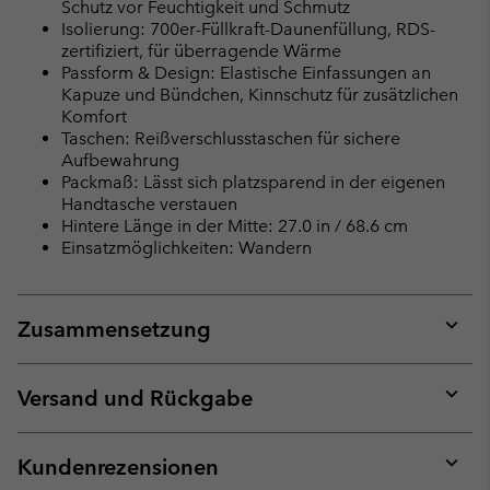
Schutz vor Feuchtigkeit und Schmutz
Isolierung: 700er-Füllkraft-Daunenfüllung, RDS-
zertifiziert, für überragende Wärme
Passform & Design: Elastische Einfassungen an
Kapuze und Bündchen, Kinnschutz für zusätzlichen
Komfort
Taschen: Reißverschlusstaschen für sichere
Aufbewahrung
Packmaß: Lässt sich platzsparend in der eigenen
Handtasche verstauen
Hintere Länge in der Mitte: 27.0 in / 68.6 cm
Einsatzmöglichkeiten: Wandern
Zusammensetzung
Expan
or
collap
Versand und Rückgabe
sectio
Expan
or
collap
Kundenrezensionen
sectio
Expan