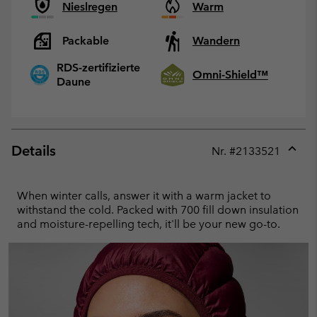
Nieslregen
Warm
Packable
Wandern
RDS-zertifizierte
Omni-Shield™
Daune
Details
Nr. #
2133521
Expan
or
collap
When winter calls, answer it with a warm jacket to
sectio
withstand the cold. Packed with 700 fill down insulation
and moisture-repelling tech, it'll be your new go-to.