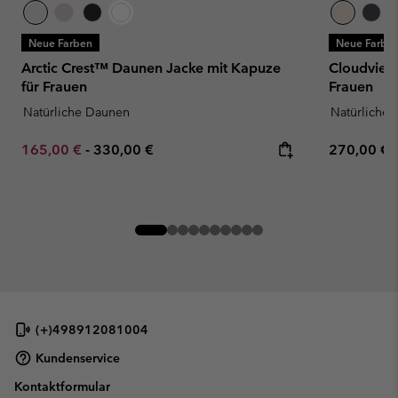
Neue Farben
Neue Farbe
Arctic Crest™ Daunen Jacke mit Kapuze
Cloudview
für Frauen
Frauen
Natürliche Daunen
Natürliche
Minimum sale price:
Maximum price:
Regular pr
165,00 €
-
330,00 €
270,00 €
(+)498912081004
Kundenservice
Kontaktformular