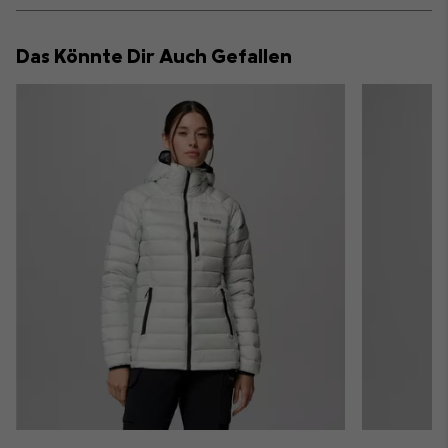
or
collap
Das Könnte Dir Auch Gefallen
sectio