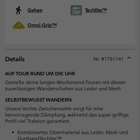
Gehen
Techlite™
Omni-Grip™
Details
Nr. #
1781141
Expan
or
AUF TOUR RUND UM DIE UHR
collap
Genieße deine langen Wochenend-Touren mit diesen
sectio
zuverlässigen Wanderschuhen aus Leder und Mesh.
SELBSTBEWUSST WANDERN
Unsere leichte Zwischensohle sorgt für eine
hervorragende Dämpfung, während das super griffige
Profil viel Traktion garantiert.
Kombiniertes Obermaterial aus Leder, Mesh und
GurtbandTechlite™