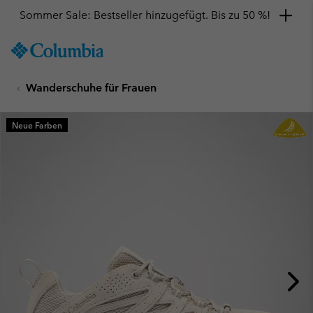
Sommer Sale: Bestseller hinzugefügt. Bis zu 50 %!
SKIP
Columbia
TO
Sportswear
CONTENT
Wanderschuhe für Frauen
SKIP
TO
MAIN
Neue Farben
NAV
SKIP
TO
SEARCH