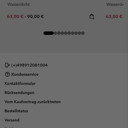
Wasserdicht
Wasserdich
Minimum sale price:
Maximum price:
Minimum sa
63,00 €
-
90,00 €
63,00 €
-
(+)498912081004
Kundenservice
Kontaktformular
Rücksendungen
Vom Kaufvertrag zurücktreten
Bestellstatus
Versand