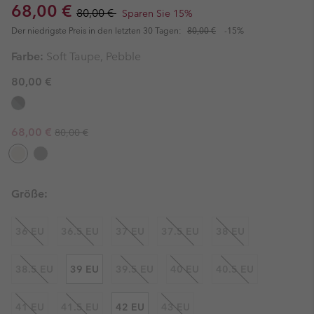
Sale price:
Regular price:
68,00 €
80,00 €
Sparen Sie 15%
Der niedrigste Preis in den letzten 30 Tagen:
80,00 €
-15%
Farbe:
Soft Taupe, Pebble
80,00 €
Regular price:
Sale price:
68,00 €
80,00 €
Größe:
36 EU
36.5 EU
37 EU
37.5 EU
38 EU
38.5 EU
39 EU
39.5 EU
40 EU
40.5 EU
41 EU
41.5 EU
42 EU
43 EU