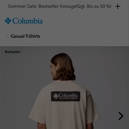
Sommer Sale: Bestseller hinzugefügt. Bis zu 50 %!
SKIP
Columbia
TO
Sportswear
CONTENT
Casual T-Shirts
SKIP
TO
MAIN
Bestseller
NAV
SKIP
TO
SEARCH