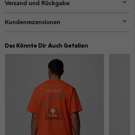
collap
Versand und Rückgabe
sectio
Expan
or
collap
Kundenrezensionen
sectio
Expan
or
collap
Das Könnte Dir Auch Gefallen
sectio