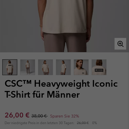
CSC™ Heavyweight Iconic
T-Shirt für Männer
Sale price:
Regular price:
26,00 €
38,00 €
Sparen Sie 32%
Der niedrigste Preis in den letzten 30 Tagen:
26,00 €
0%