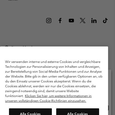
Deutschland
©
2026
Columbia Sportswear GmbH. Walter-Gropius-Str. 23, 80807
München Deutschland. Alle Rechte vorbehalten.
Wir verwenden interne und externe Cookies und vergleichbare
Technologien zur Personalisierung von Inhalten und Anzeigen,
Nutzungsbedingungen
Allgemeine Verkaufsbedingungen
Garantie
zur Bereitstellung von Social-Media-Funktionen und zur Analyse
Datenschutzerklärung
der Website. Bitte gib in den unten verfügbaren Optionen an, ob
du den Einsatz unserer Cookies akzeptierst. Wenn du die
Bestimmungen und Bedingungen des Mitglieder Programms
Cookies ablehnst, werden wir nur die Cookies einsetzen, die
Bitte wählen Sie Ihr Lieferland und Ihre Sprache
zwingend notwendig sind, damit unsere Website
Nutzungsbedingungen Für Nutzergenerierte Inhalte
Impressum
Online-Einkauf verfügbar
funktioniert.
Klicken Sie hier, um weitere Informationen in
Cookies
Public CBCR
unseren vollständigen Cookie-Richtlinien einzusehen.
Online
United States
Einkau
Kundenservice: Mo- Fr. 9:00 - 13:00 & 14:00- 18:00 Uhr
Alle Cookies
Alle Cookies