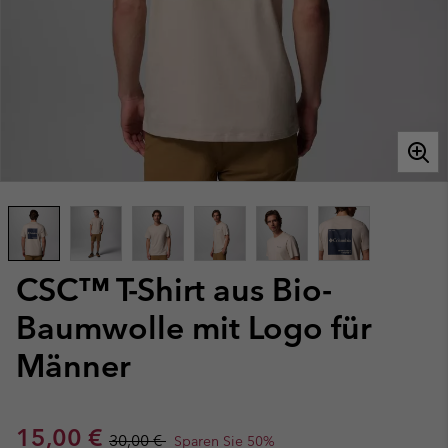
CSC™ T-Shirt aus Bio-
Baumwolle mit Logo für
Männer
Sale price:
Regular price:
15,00 €
30,00 €
Sparen Sie 50%