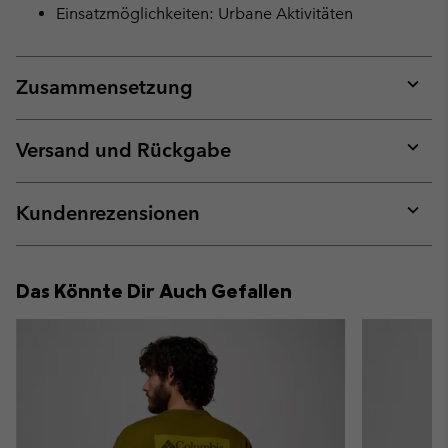
Einsatzmöglichkeiten: Urbane Aktivitäten
Zusammensetzung
Expan
or
collap
Versand und Rückgabe
sectio
Expan
or
collap
Kundenrezensionen
sectio
Expan
or
collap
Das Könnte Dir Auch Gefallen
sectio