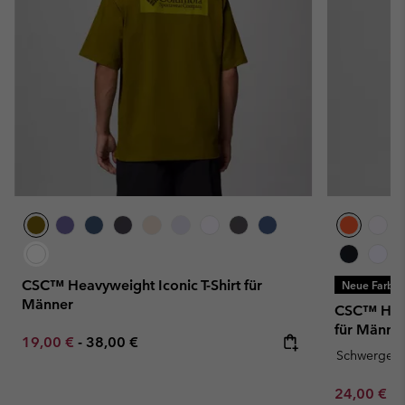
CSC™ Heavyweight Iconic T-Shirt für
Neue Farbe
Männer
CSC™ Heavy
für Männe
Minimum sale price:
Maximum price:
19,00 €
-
38,00 €
Schwergewi
Minimum sa
24,00 €
-