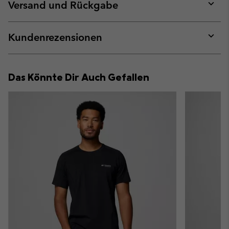
collap
Versand und Rückgabe
sectio
Expan
or
collap
Kundenrezensionen
sectio
Expan
or
collap
Das Könnte Dir Auch Gefallen
sectio