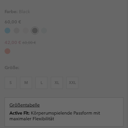
Farbe:
Black
60,00 €
Regular price:
Sale price:
42,00 €
60,00 €
Größe:
S
M
L
XL
XXL
Größentabelle
Active Fit:
Körperumspielende Passform mit
maximaler Flexibilität