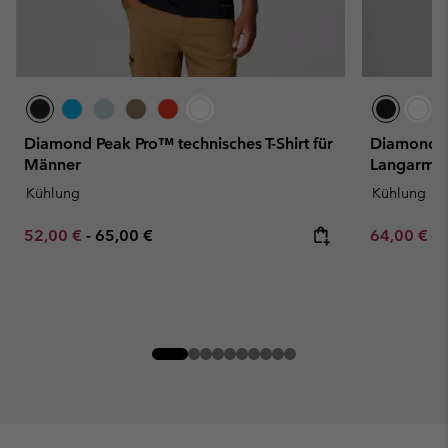
Diamond Peak Pro™ technisches T-Shirt für
Diamond P
Männer
Langarmsh
Kühlung
Kühlung
Minimum sale price:
Maximum price:
Sale price:
Re
52,00 €
-
65,00 €
64,00 €
80