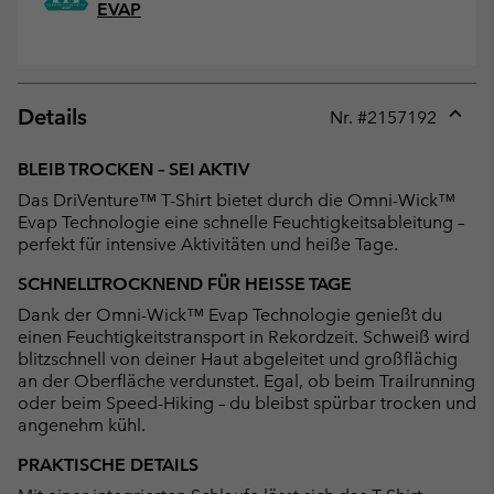
EVAP
Details
Nr. #
2157192
Expan
or
BLEIB TROCKEN – SEI AKTIV
collap
Das DriVenture™ T-Shirt bietet durch die Omni-Wick™
sectio
Evap Technologie eine schnelle Feuchtigkeitsableitung –
perfekt für intensive Aktivitäten und heiße Tage.
SCHNELLTROCKNEND FÜR HEISSE TAGE
Dank der Omni-Wick™ Evap Technologie genießt du
einen Feuchtigkeitstransport in Rekordzeit. Schweiß wird
blitzschnell von deiner Haut abgeleitet und großflächig
an der Oberfläche verdunstet. Egal, ob beim Trailrunning
oder beim Speed-Hiking – du bleibst spürbar trocken und
angenehm kühl.
PRAKTISCHE DETAILS