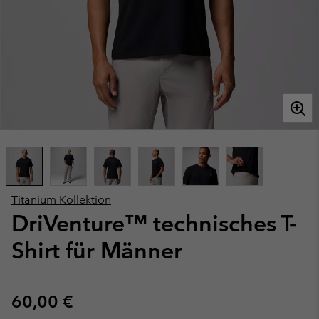
Titanium Kollektion
DriVenture™ technisches T-
Shirt für Männer
Regular price:
60,00 €