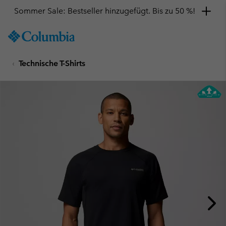
Sommer Sale: Bestseller hinzugefügt. Bis zu 50 %!
SKIP
Columbia
TO
Sportswear
CONTENT
Technische T-Shirts
SKIP
TO
MAIN
NAV
SKIP
TO
SEARCH