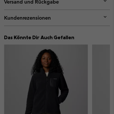
collap
Versand und Rückgabe
sectio
Expan
or
collap
Kundenrezensionen
sectio
Expan
or
collap
Das Könnte Dir Auch Gefallen
sectio