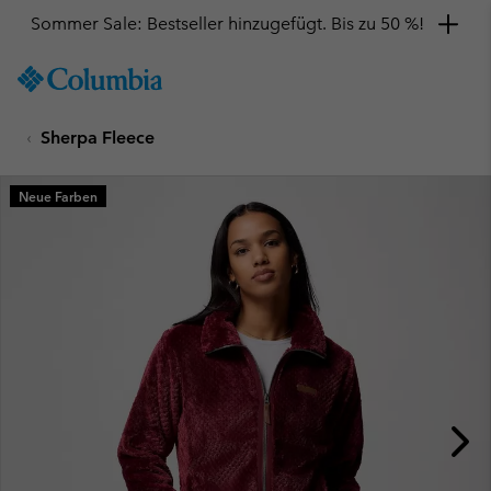
Sommer Sale: Bestseller hinzugefügt. Bis zu 50 %!
SKIP
Columbia
TO
Sportswear
CONTENT
Sherpa Fleece
SKIP
TO
MAIN
Neue Farben
NAV
SKIP
TO
SEARCH