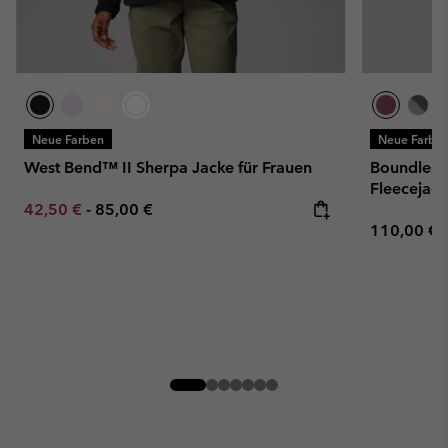
Neue Farben
Neue Farbe
West Bend™ II Sherpa Jacke für Frauen
Boundless
Fleecejack
Minimum sale price:
Maximum price:
42,50 €
-
85,00 €
Regular pr
110,00 €