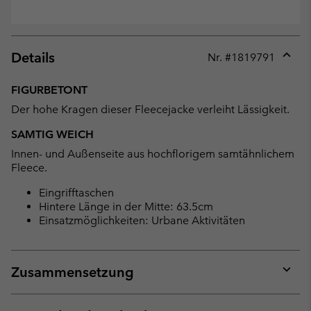
Details
Nr. #
1819791
Expan
or
FIGURBETONT
collap
Der hohe Kragen dieser Fleecejacke verleiht Lässigkeit.
sectio
SAMTIG WEICH
Innen- und Außenseite aus hochflorigem samtähnlichem
Fleece.
Eingrifftaschen
Hintere Länge in der Mitte: 63.5cm
Einsatzmöglichkeiten: Urbane Aktivitäten
Zusammensetzung
Expan
or