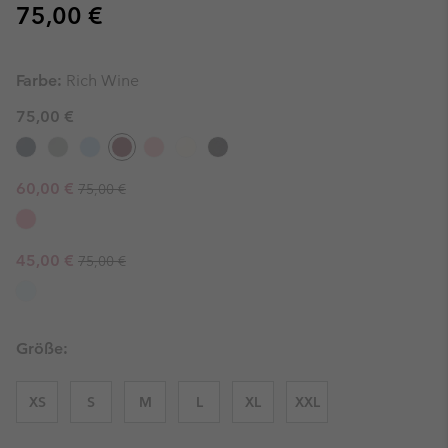
Regular price:
75,00 €
Farbe:
Rich Wine
75,00 €
Regular price:
Sale price:
60,00 €
75,00 €
Regular price:
Sale price:
45,00 €
75,00 €
Größe:
XS
S
M
L
XL
XXL