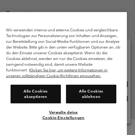
Deutschland
©
2026
Columbia Sportswear GmbH. Walter-Gropius-Str. 23, 80807
München Deutschland. Alle Rechte vorbehalten.
Wir verwenden interne und externe Cookies und vergleichbare
Technologien zur Personalisierung von Inhalten und Anzeigen,
Nutzungsbedingungen
Allgemeine Verkaufsbedingungen
Garantie
zur Bereitstellung von Social-Media-Funktionen und zur Analyse
Datenschutzerklärung
der Website. Bitte gib in den unten verfügbaren Optionen an, ob
du den Einsatz unserer Cookies akzeptierst. Wenn du die
Bestimmungen und Bedingungen des Mitglieder Programms
Cookies ablehnst, werden wir nur die Cookies einsetzen, die
Bitte wählen Sie Ihr Lieferland und Ihre Sprache
zwingend notwendig sind, damit unsere Website
Nutzungsbedingungen Für Nutzergenerierte Inhalte
Impressum
Online-Einkauf verfügbar
funktioniert.
Klicken Sie hier, um weitere Informationen in
Cookies
Public CBCR
unseren vollständigen Cookie-Richtlinien einzusehen.
Online
United States
Einkau
Kundenservice: Mo- Fr. 9:00 - 13:00 & 14:00- 18:00 Uhr
Alle Cookies
Alle Cookies
(+)498912081004
verfü
akzeptieren
ablehnen
Online
Deutschland
Einkau
verfü
Verwalte deine
Alle Länder Anzeigen
Cookie-Einstellungen
Menu
Suche
Anmelden
Mini