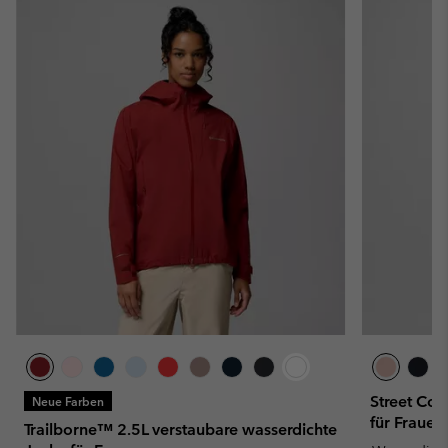
Street Co
Neue Farben
für Frauen
Trailborne™ 2.5L verstaubare wasserdichte