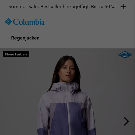
Sommer Sale: Bestseller hinzugefügt. Bis zu 50 %!
SKIP
Columbia
TO
Sportswear
CONTENT
Regenjacken
SKIP
TO
MAIN
Neue Farben
NAV
SKIP
TO
SEARCH