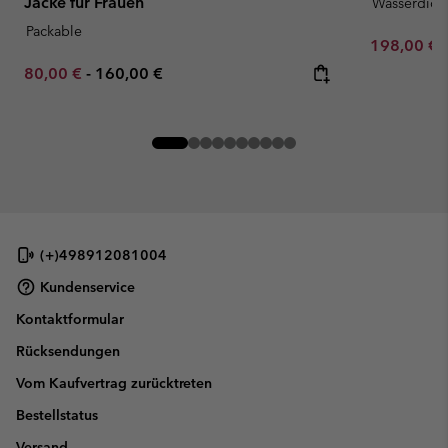
Jacke für Frauen
Wasserdich
Packable
Sale price:
198,00 €
Minimum sale price:
Maximum price:
80,00 €
-
160,00 €
(+)498912081004
Kundenservice
Kontaktformular
Rücksendungen
Vom Kaufvertrag zurücktreten
Bestellstatus
Versand