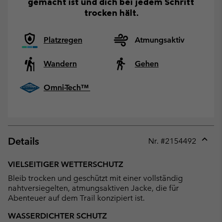
gemacht ist und dich bei jedem Schritt
trocken hält.
Platzregen
Atmungsaktiv
Wandern
Gehen
Omni-Tech™
Details
Nr. #
2154492
Expan
or
VIELSEITIGER WETTERSCHUTZ
collap
Bleib trocken und geschützt mit einer vollständig
sectio
nahtversiegelten, atmungsaktiven Jacke, die für
Abenteuer auf dem Trail konzipiert ist.
WASSERDICHTER SCHUTZ