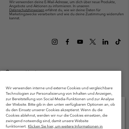
Wir verwenden deine E-Mail-Adresse, um dich über neue Produkte,
Angebote und Aktionen zu informieren. In unseren
Datenschutzhinweisen
erfährst du, wie wir deine Daten für
Marketingzwecke verarbeiten und wie du deine Zustimmung widerrufen
kannst.
Deutschland
©
2026
Columbia Sportswear GmbH. Walter-Gropius-Str. 23, 80807
München Deutschland. Alle Rechte vorbehalten.
Wir verwenden interne und externe Cookies und vergleichbare
Technologien zur Personalisierung von Inhalten und Anzeigen,
Nutzungsbedingungen
Allgemeine Verkaufsbedingungen
Garantie
zur Bereitstellung von Social-Media-Funktionen und zur Analyse
Datenschutzerklärung
der Website. Bitte gib in den unten verfügbaren Optionen an, ob
du den Einsatz unserer Cookies akzeptierst. Wenn du die
Bestimmungen und Bedingungen des Mitglieder Programms
Cookies ablehnst, werden wir nur die Cookies einsetzen, die
Bitte wählen Sie Ihr Lieferland und Ihre Sprache
zwingend notwendig sind, damit unsere Website
Nutzungsbedingungen Für Nutzergenerierte Inhalte
Impressum
Online-Einkauf verfügbar
funktioniert.
Klicken Sie hier, um weitere Informationen in