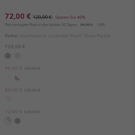
Sale price:
Regular price:
72,00 €
120,00 €
Sparen Sie 40%
Der niedrigste Preis in den letzten 30 Tagen:
84,00 €
-14%
Farbe:
Stormwatch, Lavender Pearl, Shale Purple
120,00 €
Regular price:
Sale price:
96,00 €
120,00 €
Regular price:
Sale price:
84,00 €
120,00 €
Regular price:
Sale price:
72,00 €
120,00 €