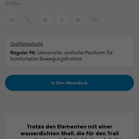
Größe:
XS
S
M
L
XL
XXL
Größentabelle
Regular Fit:
Universelle, einfache Passform für
komfortable Bewegungsfreiheit.
In Den Warenkorb
Trotze den Elementen mit einer
wasserdichten Shell, die für den Trail