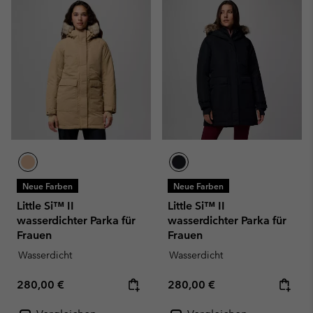
Neue Farben
Neue Farben
Little Si™ II
Little Si™ II
wasserdichter Parka für
wasserdichter Parka für
Frauen
Frauen
Wasserdicht
Wasserdicht
Regular price:
Regular price:
280,00 €
280,00 €