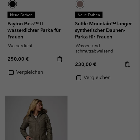
Neue Farben
Neue Farben
Payton Pass™ II
Suttle Mountain™ langer
wasserdichter Parka für
synthetischer Daunen-
Frauen
Parka für Frauen
Wasserdicht
Wasser- und
schmutzabweisend
Regular price:
250,00 €
Regular price:
230,00 €
Vergleichen
Vergleichen