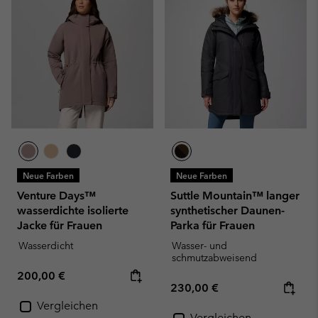
Neue Farben
Neue Farben
Venture Days™
Suttle Mountain™ langer
wasserdichte isolierte
synthetischer Daunen-
Jacke für Frauen
Parka für Frauen
Wasserdicht
Wasser- und
schmutzabweisend
Regular price:
200,00 €
Regular price:
230,00 €
Vergleichen
Vergleichen