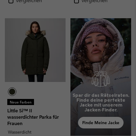
Vergleichen
Vergleichen
Spar dir das Rätselraten.
Finde deine perfekte
Neue Farben
Jacke mit unserem
Jacken‑Finder.
Little Si™ II
wasserdichter Parka für
Finde Meine Jacke
Frauen
Wasserdicht