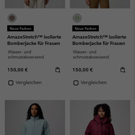
Neue Farben
Neue Farben
AmazeStretch™ isolierte
AmazeStretch™ isolierte
Bomberjacke für Frauen
Bomberjacke für Frauen
Wasser- und
Wasser- und
schmutzabweisend
schmutzabweisend
Regular price:
Regular price:
150,00 €
150,00 €
Vergleichen
Vergleichen