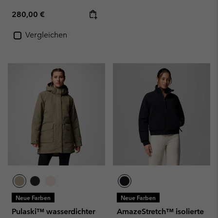
Regular price:
280,00 €
Vergleichen
Neue Farben
Neue Farben
Pulaski™ wasserdichter
AmazeStretch™ isolierte