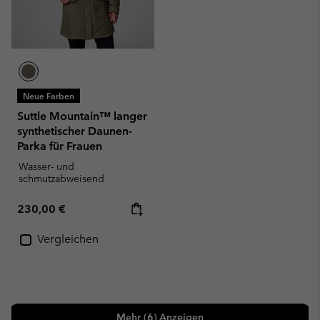
Neue Farben
Suttle Mountain™ langer
synthetischer Daunen-
Parka für Frauen
Wasser- und
schmutzabweisend
Regular price:
230,00 €
Vergleichen
Mehr (6) Anzeigen