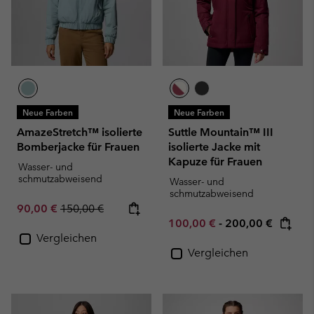
Neue Farben
Neue Farben
AmazeStretch™ isolierte
Suttle Mountain™ III
Bomberjacke für Frauen
isolierte Jacke mit
Kapuze für Frauen
Wasser- und
schmutzabweisend
Wasser- und
schmutzabweisend
Sale price:
Regular price:
90,00 €
150,00 €
Minimum sale price:
Maximum price:
100,00 €
-
200,00 €
Vergleichen
Vergleichen