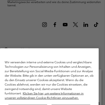
Marketingzwecke verarbeiten und wie du deine Zustimmung widerrufen
kannst.
Deutschland
©
2026
Columbia Sportswear GmbH. Walter-Gropius-Str. 23, 80807
München Deutschland. Alle Rechte vorbehalten.
Wir verwenden interne und externe Cookies und vergleichbare
Technologien zur Personalisierung von Inhalten und Anzeigen,
Nutzungsbedingungen
Allgemeine Verkaufsbedingungen
Garantie
zur Bereitstellung von Social-Media-Funktionen und zur Analyse
Datenschutzerklärung
der Website. Bitte gib in den unten verfügbaren Optionen an, ob
du den Einsatz unserer Cookies akzeptierst. Wenn du die
Bestimmungen und Bedingungen des Mitglieder Programms
Cookies ablehnst, werden wir nur die Cookies einsetzen, die
Bitte wählen Sie Ihr Lieferland und Ihre Sprache
zwingend notwendig sind, damit unsere Website
Nutzungsbedingungen Für Nutzergenerierte Inhalte
Impressum
Online-Einkauf verfügbar
funktioniert.
Klicken Sie hier, um weitere Informationen in
Cookies
Public CBCR
unseren vollständigen Cookie-Richtlinien einzusehen.
Online
United States