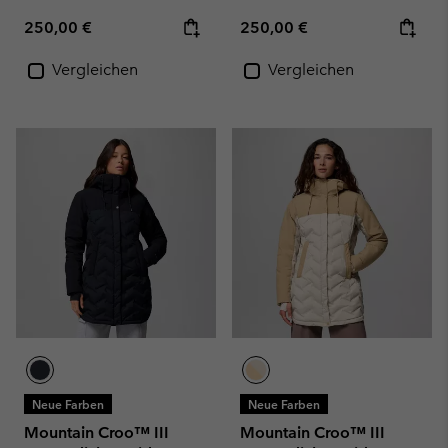
Regular price:
Regular price:
250,00 €
250,00 €
Vergleichen
Vergleichen
Neue Farben
Neue Farben
Mountain Croo™ III
Mountain Croo™ III