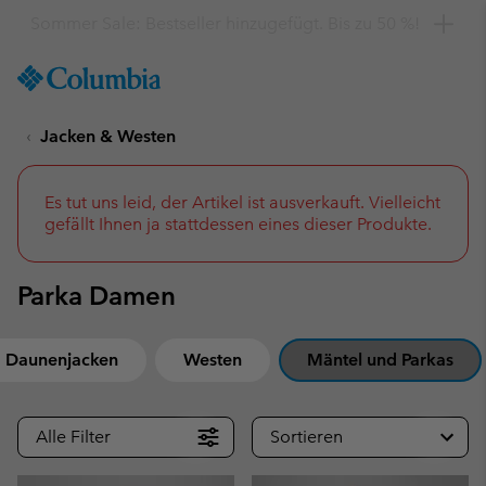
Hol dir einen 10 %-Gutschein
SKIP
Columbia
TO
Sportswear
CONTENT
Jacken & Westen
SKIP
TO
MAIN
NAV
Es tut uns leid, der Artikel ist ausverkauft. Vielleicht
gefällt Ihnen ja stattdessen eines dieser Produkte.
SKIP
TO
SEARCH
Parka Damen
d Daunenjacken
Westen
Mäntel und Parkas
Alle Filter
Sortieren