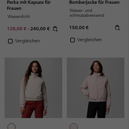
Parka mit Kapuze für
Bomberjacke für Frauen
Frauen
Wasser- und
schmutzabweisend
Wasserdicht
Regular price:
150,00 €
Minimum sale price:
Maximum price:
120,00 €
-
240,00 €
Vergleichen
Vergleichen