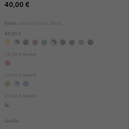
Regular price:
40,00 €
Farbe:
Ancient Fossil, Black
40,00 €
Regular price:
Sale price:
28,00 €
40,00 €
Regular price:
Sale price:
24,00 €
40,00 €
Regular price:
Sale price:
20,00 €
40,00 €
Größe: