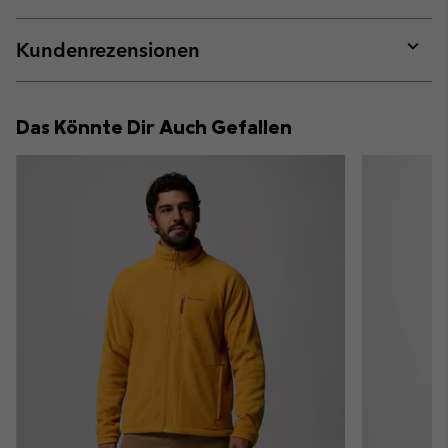
sectio
Expan
or
collap
Kundenrezensionen
sectio
Expan
or
collap
Das Könnte Dir Auch Gefallen
sectio