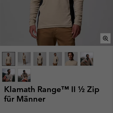
Klamath Range™ II ½ Zip
für Männer