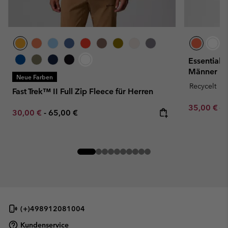
Essential 
Männer
Neue Farben
Recycelt
Fast Trek™ II Full Zip Fleece für Herren
Sale price:
Re
35,00 €
70
Minimum sale price:
Maximum price:
30,00 €
-
65,00 €
(+)498912081004
Kundenservice