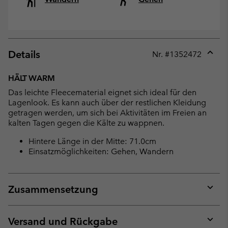
Details
Nr. #
1352472
Expan
or
HÄLT WARM
collap
Das leichte Fleecematerial eignet sich ideal für den
sectio
Lagenlook. Es kann auch über der restlichen Kleidung
getragen werden, um sich bei Aktivitäten im Freien an
kalten Tagen gegen die Kälte zu wappnen.
Hintere Länge in der Mitte: 71.0cm
Einsatzmöglichkeiten: Gehen, Wandern
Zusammensetzung
Expan
or
collap
Versand und Rückgabe