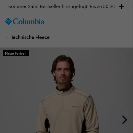
Sommer Sale: Bestseller hinzugefügt. Bis zu 50 %!
SKIP
Columbia
TO
Sportswear
CONTENT
Technische Fleece
SKIP
TO
MAIN
Neue Farben
NAV
SKIP
TO
SEARCH