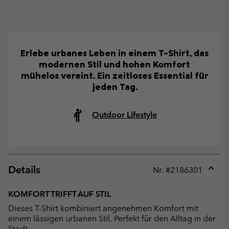
Erlebe urbanes Leben in einem T-Shirt, das
modernen Stil und hohen Komfort
mühelos vereint. Ein zeitloses Essential für
jeden Tag.
Outdoor Lifestyle
Details
Nr. #
2186301
Expan
or
KOMFORT TRIFFT AUF STIL
collap
Dieses T-Shirt kombiniert angenehmen Komfort mit
sectio
einem lässigen urbanen Stil. Perfekt für den Alltag in der
Stadt.