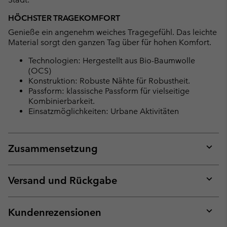
HÖCHSTER TRAGEKOMFORT
Genieße ein angenehm weiches Tragegefühl. Das leichte
Material sorgt den ganzen Tag über für hohen Komfort.
Technologien: Hergestellt aus Bio-Baumwolle
(OCS)
Konstruktion: Robuste Nähte für Robustheit.
Passform: klassische Passform für vielseitige
Kombinierbarkeit.
Einsatzmöglichkeiten: Urbane Aktivitäten
Zusammensetzung
Expan
or
collap
Versand und Rückgabe
sectio
Expan
or
collap
Kundenrezensionen
sectio
Expan