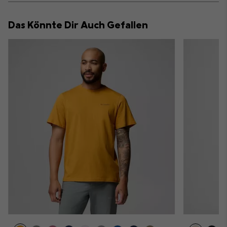
or
collap
Das Könnte Dir Auch Gefallen
sectio