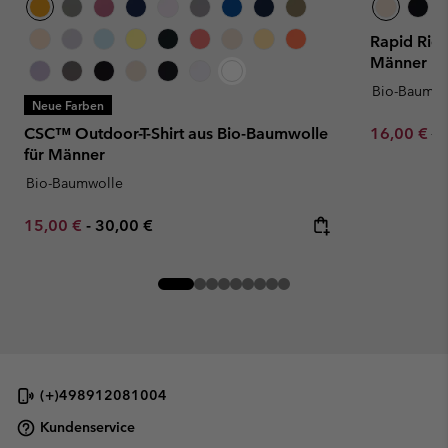
Rapid Ridg
Männer
Bio-Baumwo
Neue Farben
Sale price:
Re
CSC™ Outdoor-T-Shirt aus Bio-Baumwolle
16,00 €
32
für Männer
Bio-Baumwolle
Minimum sale price:
Maximum price:
15,00 €
-
30,00 €
(+)498912081004
Kundenservice