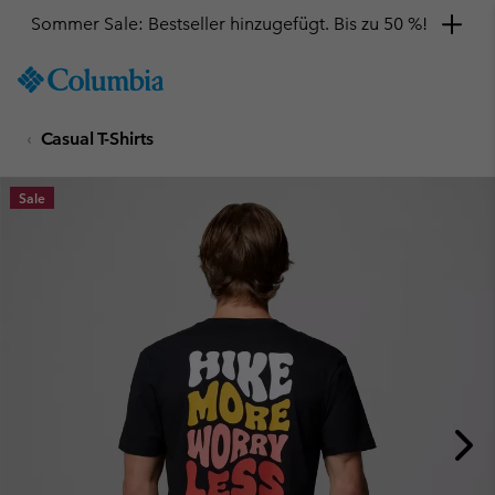
Sommer Sale: Bestseller hinzugefügt. Bis zu 50 %!
SKIP
Columbia
TO
Sportswear
CONTENT
Casual T-Shirts
SKIP
TO
MAIN
Sale
NAV
SKIP
TO
SEARCH