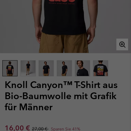
Knoll Canyon™ T-Shirt aus
Bio-Baumwolle mit Grafik
für Männer
Sale price:
Regular price:
16,00 €
27,00 €
Sparen Sie 41%