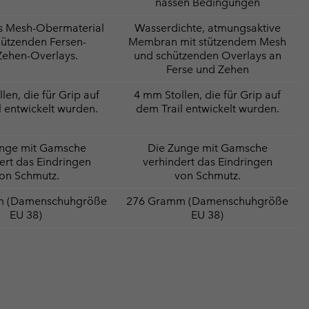
nassen Bedingungen
s Mesh-Obermaterial
Wasserdichte, atmungsaktive
hützenden Fersen-
Membran mit stützendem Mesh
Zehen-Overlays.
und schützenden Overlays an
Ferse und Zehen
len, die für Grip auf
4 mm Stollen, die für Grip auf
l entwickelt wurden.
dem Trail entwickelt wurden.
unge mit Gamsche
Die Zunge mit Gamsche
ert das Eindringen
verhindert das Eindringen
on Schmutz.
von Schmutz.
m (Damenschuhgröße
276 Gramm (Damenschuhgröße
EU 38)
EU 38)