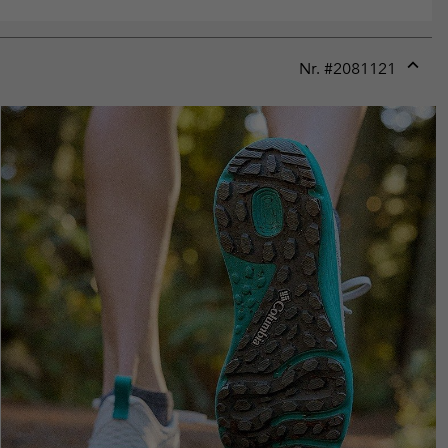
Nr. #
2081121
Expan
or
collap
sectio