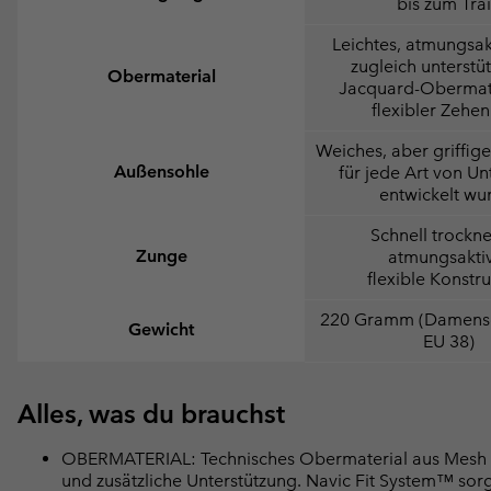
bis zum Trai
Leichtes, atmungsak
zugleich unterstü
Obermaterial
Jacquard-Obermate
flexibler Zehe
Weiches, aber griffiges
Außensohle
für jede Art von U
entwickelt wu
Schnell trockn
Zunge
atmungsakti
flexible Konstr
220 Gramm (Damens
Gewicht
EU 38)
Alles, was du brauchst
OBERMATERIAL: Technisches Obermaterial aus Mesh mit
und zusätzliche Unterstützung. Navic Fit System™ sorgt