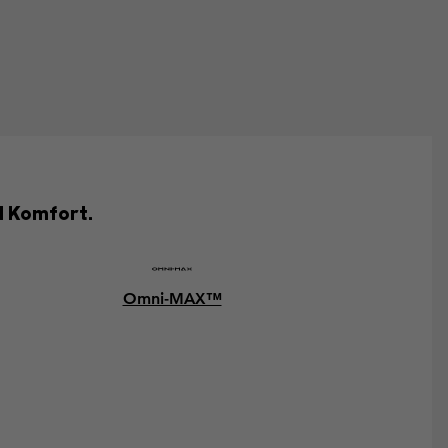
d Komfort.
Omni-MAX™