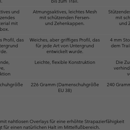
l.
bis zum Trail.
tives und
Atmungsaktives, leichtes Mesh
Stützende
tzendes
mit schützenden Fersen-
mit sc
rial mit
und Zehenkappen.
und 
nbox.
 Profil, das
Weiches, aber griffiges Profil, das
4 mm Stol
ntergrund
für jede Art von Untergrund
dem Trai
rde.
entwickelt wurde.
ende,
Leichte, flexible Konstruktion
Die Z
ve,
verhind
uktion
v
chuhgröße
226 Gramm (Damenschuhgröße
240 Gram
EU 38)
 nahtlosen Overlays für eine erhöhte Strapazierfähigkeit
 für einen natürlichen Halt im Mittelfußbereich.