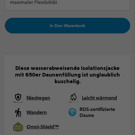
maximaler Flexibilität
In Den Warenkorb
Diese wasserabweisende Isolationsjacke
mit 650er Daunenfüllung ist unglaublich
kuschelig.
Nieslregen
Leicht wärmend
RDS-zertifizierte
Wandern
Daune
Omni-Shield™