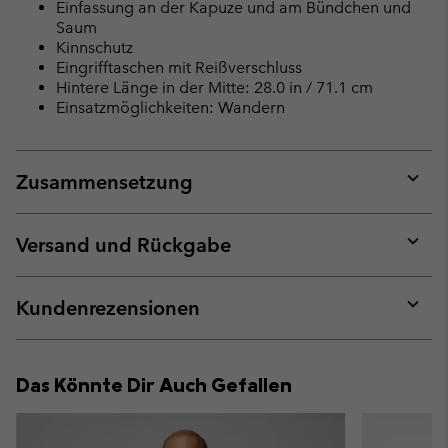
Einfassung an der Kapuze und am Bündchen und
Saum
Kinnschutz
Eingrifftaschen mit Reißverschluss
Hintere Länge in der Mitte: 28.0 in / 71.1 cm
Einsatzmöglichkeiten: Wandern
Zusammensetzung
Expan
or
collap
Versand und Rückgabe
sectio
Expan
or
collap
Kundenrezensionen
sectio
Expan
or
collap
Das Könnte Dir Auch Gefallen
sectio