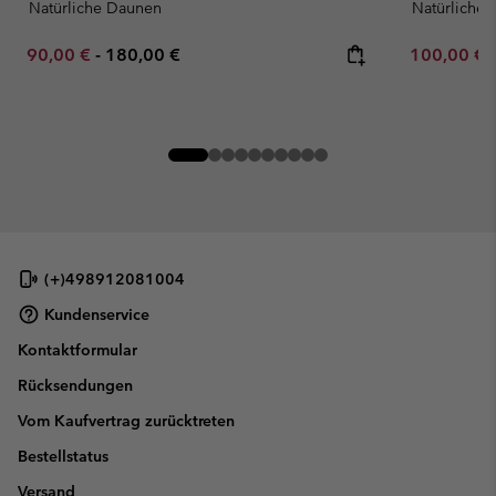
Natürliche Daunen
Natürliche
Minimum sale price:
Maximum price:
Minimum sa
90,00 €
-
180,00 €
100,00 €
(+)498912081004
Kundenservice
Kontaktformular
Rücksendungen
Vom Kaufvertrag zurücktreten
Bestellstatus
Versand