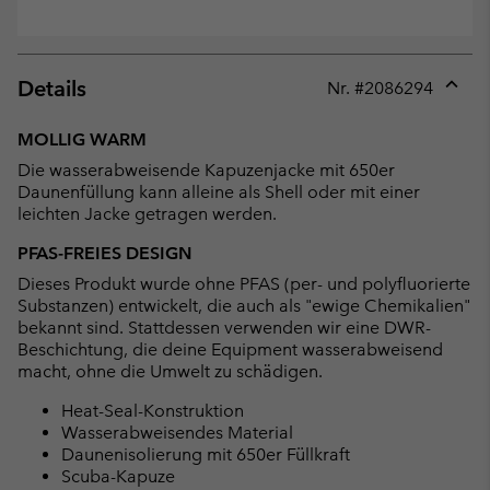
Details
Nr. #
2086294
Expan
or
MOLLIG WARM
collap
Die wasserabweisende Kapuzenjacke mit 650er
sectio
Daunenfüllung kann alleine als Shell oder mit einer
leichten Jacke getragen werden.
PFAS-FREIES DESIGN
Dieses Produkt wurde ohne PFAS (per- und polyfluorierte
Substanzen) entwickelt, die auch als "ewige Chemikalien"
bekannt sind. Stattdessen verwenden wir eine DWR-
Beschichtung, die deine Equipment wasserabweisend
macht, ohne die Umwelt zu schädigen.
Heat-Seal-Konstruktion
Wasserabweisendes Material
Daunenisolierung mit 650er Füllkraft
Scuba-Kapuze