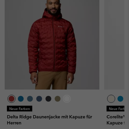
Neue Farben
Neue Farbe
Delta Ridge Daunenjacke mit Kapuze für
Corelite™ 
Herren
Kapuze fü