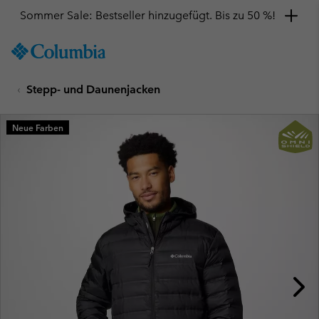
Sommer Sale: Bestseller hinzugefügt. Bis zu 50 %!
SKIP
Columbia
TO
Sportswear
CONTENT
Stepp- und Daunenjacken
SKIP
TO
MAIN
Neue Farben
NAV
SKIP
TO
SEARCH