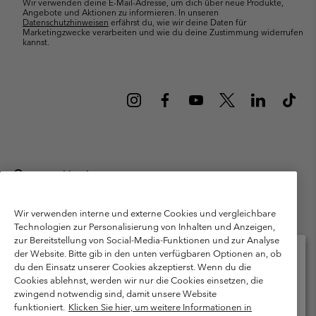
Wir verwenden deine E-Mail-Adresse, um dich über neue Produkte,
Angebote und Aktionen zu informieren. In unseren
Datenschutzhinweisen
erfährst du, wie wir deine Daten für
Marketingzwecke verarbeiten und wie du deine Zustimmung widerrufen
kannst.
Deutschland
©
2026
Columbia Sportswear GmbH. Walter-Gropius-Str. 23, 80807
München Deutschland. Alle Rechte vorbehalten.
Wir verwenden interne und externe Cookies und vergleichbare
Technologien zur Personalisierung von Inhalten und Anzeigen,
Nutzungsbedingungen
Allgemeine Verkaufsbedingungen
Garantie
zur Bereitstellung von Social-Media-Funktionen und zur Analyse
Datenschutzerklärung
der Website. Bitte gib in den unten verfügbaren Optionen an, ob
du den Einsatz unserer Cookies akzeptierst. Wenn du die
Bestimmungen und Bedingungen des Mitglieder Programms
Cookies ablehnst, werden wir nur die Cookies einsetzen, die
Bitte wählen Sie Ihr Lieferland und Ihre Sprache
zwingend notwendig sind, damit unsere Website
Nutzungsbedingungen Für Nutzergenerierte Inhalte
Impressum
Online-Einkauf verfügbar
funktioniert.
Klicken Sie hier, um weitere Informationen in