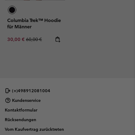
Columbia Trek™ Hoodie
für Männer
Sale price:
Regular price:
30,00 €
60,00 €
(+)498912081004
Kundenservice
Kontaktformular
Rücksendungen
Vom Kaufvertrag zurücktreten