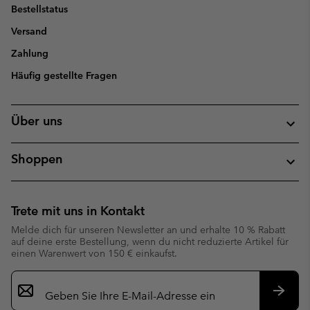
Bestellstatus
Versand
Zahlung
Häufig gestellte Fragen
Über uns
Shoppen
Trete mit uns in Kontakt
Melde dich für unseren Newsletter an und erhalte 10 % Rabatt
auf deine erste Bestellung, wenn du nicht reduzierte Artikel für
einen Warenwert von 150 € einkaufst.
Newsletter-
Anmeldung
Abonn