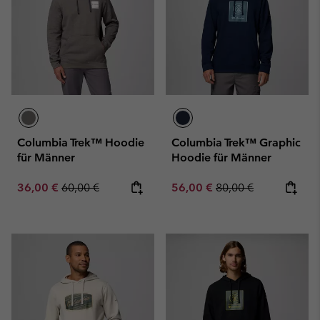
Columbia Trek™ Hoodie
Columbia Trek™ Graphic
für Männer
Hoodie für Männer
Sale price:
Regular price:
Sale price:
Regular price:
36,00 €
60,00 €
56,00 €
80,00 €