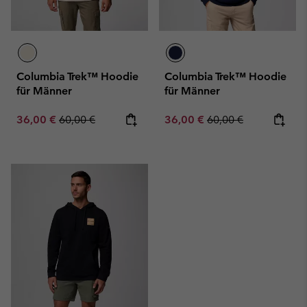
Columbia Trek™ Hoodie
Columbia Trek™ Hoodie
für Männer
für Männer
Sale price:
Regular price:
Sale price:
Regular price:
36,00 €
60,00 €
36,00 €
60,00 €