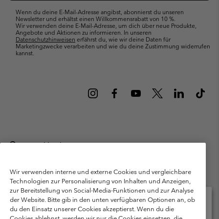
Wenn du deine E-Mail-Adresse angibst, abonnierst du unseren
Newsletter und erhältst einen Willkommensrabatt von 10 %.
Wir verwenden deine E-Mail-Adresse, um dich über neue Produkte,
Angebote und Aktionen zu informieren. In unseren
Datenschutzhinweisen
erfährst du, wie wir deine Daten für
Marketingzwecke verarbeiten und wie du deine Zustimmung widerrufen
kannst.
Deutschland
©
2026
Columbia Sportswear GmbH. Walter-Gropius-Str. 23, 80807
München Deutschland. Alle Rechte vorbehalten.
Wir verwenden interne und externe Cookies und vergleichbare
Technologien zur Personalisierung von Inhalten und Anzeigen,
Nutzungsbedingungen
Allgemeine Verkaufsbedingungen
Garantie
zur Bereitstellung von Social-Media-Funktionen und zur Analyse
Datenschutzerklärung
der Website. Bitte gib in den unten verfügbaren Optionen an, ob
du den Einsatz unserer Cookies akzeptierst. Wenn du die
Bestimmungen und Bedingungen des Mitglieder Programms
Cookies ablehnst, werden wir nur die Cookies einsetzen, die