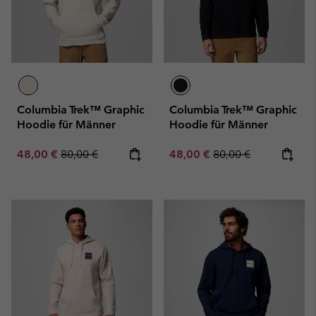
Columbia Trek™ Graphic
Columbia Trek™ Graphic
Hoodie für Männer
Hoodie für Männer
Sale price:
Regular price:
Sale price:
Regular price:
48,00 €
80,00 €
48,00 €
80,00 €