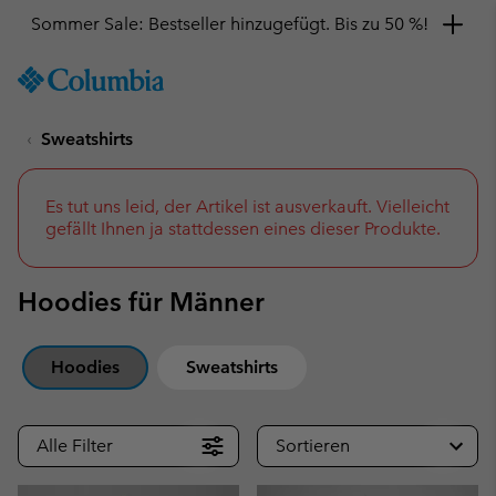
Sommer Sale: Bestseller hinzugefügt. Bis zu 50 %!
SKIP
Columbia
TO
Sportswear
CONTENT
Sweatshirts
SKIP
TO
MAIN
NAV
Es tut uns leid, der Artikel ist ausverkauft. Vielleicht
gefällt Ihnen ja stattdessen eines dieser Produkte.
SKIP
TO
SEARCH
Hoodies für Männer
Hoodies
Sweatshirts
Alle Filter
Sortieren