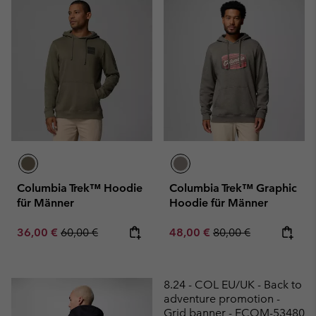
Columbia Trek™ Hoodie
Columbia Trek™ Graphic
für Männer
Hoodie für Männer
Sale price:
Regular price:
Sale price:
Regular price:
36,00 €
60,00 €
48,00 €
80,00 €
8.24 - COL EU/UK - Back to
adventure promotion -
Grid banner - ECOM-53480