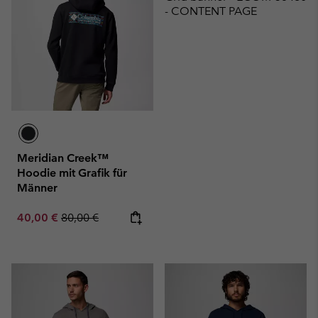
- CONTENT PAGE
Meridian Creek™
Hoodie mit Grafik für
Männer
Sale price:
Regular price:
40,00 €
80,00 €