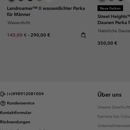
Landroamer™ II wasserdichter Parka
Neue Farben
für Männer
Street Heights
Daunen Parka 
Wasserdicht
Natürliche Daun
Minimum sale price:
Maximum price:
145,00 €
-
290,00 €
Regular price:
350,00 €
Über uns
(+)498912081004
Kundenservice
Unsere Geschich
Kontaktformular
Karriere bei Col
Rücksendungen
Unternehmensver