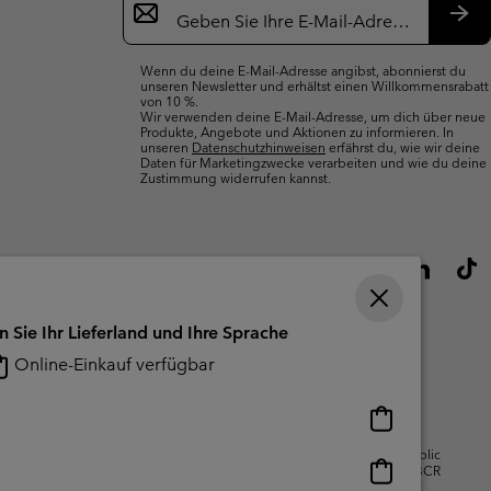
Anmeldung
Abo
Wenn du deine E-Mail-Adresse angibst, abonnierst du
unseren Newsletter und erhältst einen Willkommensrabatt
von 10 %.
Wir verwenden deine E-Mail-Adresse, um dich über neue
Produkte, Angebote und Aktionen zu informieren. In
unseren
Datenschutzhinweisen
erfährst du, wie wir deine
Daten für Marketingzwecke verarbeiten und wie du deine
Zustimmung widerrufen kannst.
n Sie Ihr Lieferland und Ihre Sprache
Online-Einkauf verfügbar
Online-
Einkauf
gsbedingungen Für Nutzergenerierte
Impressum
Cookies
Public
verfügbar
Online-
CBCR
Einkauf