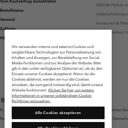
Vom Kaufvertrag zurücktreten
Affiliate Partner 
Bestellstatus
Unternehmensp
Versand
Investoren & Pres
Zahlung
Barrierefreiheit:
Häufig gestellte Fragen
Wir verwenden interne und externe Cookies und
vergleichbare Technologien zur Personalisierung von
Inhalten und Anzeigen, zur Bereitstellung von Social-
Media-Funktionen und zur Analyse der Website. Bitte
gib in den unten verfügbaren Optionen an, ob du den
Einsatz unserer Cookies akzeptierst. Wenn du die
Cookies ablehnst, werden wir nur die Cookies
einsetzen, die zwingend notwendig sind, damit unsere
Website funktioniert.
Klicken Sie hier, um weitere
Informationen in unseren vollständigen Cookie-
Deutschland
Richtlinien einzusehen.
©
2026
Columbia Sportswear GmbH. Walter-Gropius-Str. 23, 80807 München Deut
Alle Cookies akzeptieren
Nutzungsbedingungen
Allgemeine
Garantie
Datensch
Verkaufsbedingungen