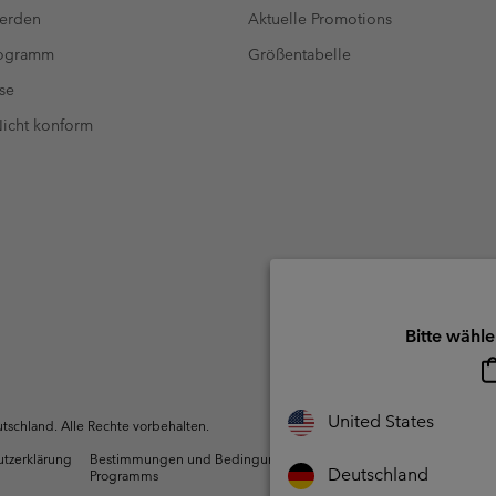
werden
Aktuelle Promotions
rogramm
Größentabelle
se
 Nicht konform
Bitte wähle
United States
schland. Alle Rechte vorbehalten.
utzerklärung
Bestimmungen und Bedingungen des Mitglieder
Nutzun
Deutschland
Programms
Inhalte