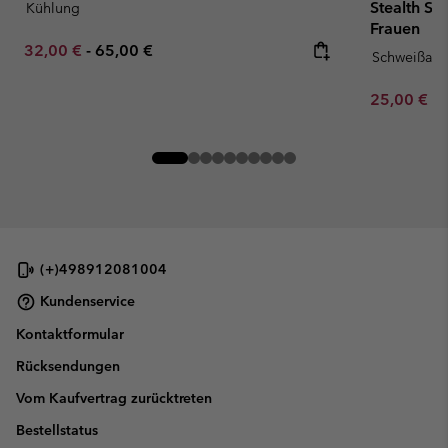
Stealth Spr
Kühlung
Frauen
Minimum sale price:
Maximum price:
32,00 €
-
65,00 €
Schweißau
Minimum sa
25,00 €
-
(+)498912081004
Kundenservice
Kontaktformular
Rücksendungen
Vom Kaufvertrag zurücktreten
Bestellstatus