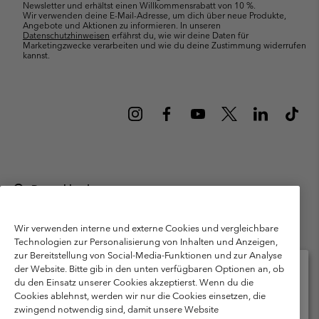
Newsletter und erhältst einen Willkommensrabatt von 10 %.
Wir verwenden deine E-Mail-Adresse, um dich über neue Produkte,
Angebote und Aktionen zu informieren. In unseren
Datenschutzhinweisen
erfährst du, wie wir deine Daten für
Marketingzwecke verarbeiten und wie du deine Zustimmung widerrufen
kannst.
Deutschland
©
2026
Columbia Sportswear GmbH. Walter-Gropius-Str. 23, 80807
München Deutschland. Alle Rechte vorbehalten.
Wir verwenden interne und externe Cookies und vergleichbare
Technologien zur Personalisierung von Inhalten und Anzeigen,
Nutzungsbedingungen
Allgemeine Verkaufsbedingungen
Garantie
zur Bereitstellung von Social-Media-Funktionen und zur Analyse
Datenschutzerklärung
der Website. Bitte gib in den unten verfügbaren Optionen an, ob
du den Einsatz unserer Cookies akzeptierst. Wenn du die
Bestimmungen und Bedingungen des Mitglieder Programms
Cookies ablehnst, werden wir nur die Cookies einsetzen, die
Bitte wählen Sie Ihr Lieferland und Ihre Sprache
zwingend notwendig sind, damit unsere Website
Nutzungsbedingungen Für Nutzergenerierte Inhalte
Impressum