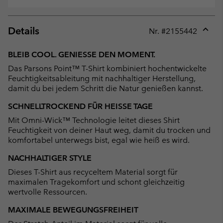
Details
Nr. #
2155442
Expan
or
BLEIB COOL. GENIESSE DEN MOMENT.
collap
Das Parsons Point™ T-Shirt kombiniert hochentwickelte
sectio
Feuchtigkeitsableitung mit nachhaltiger Herstellung,
damit du bei jedem Schritt die Natur genießen kannst.
SCHNELLTROCKEND FÜR HEISSE TAGE
Mit Omni-Wick™ Technologie leitet dieses Shirt
Feuchtigkeit von deiner Haut weg, damit du trocken und
komfortabel unterwegs bist, egal wie heiß es wird.
NACHHALTIGER STYLE
Dieses T-Shirt aus recyceltem Material sorgt für
maximalen Tragekomfort und schont gleichzeitig
wertvolle Ressourcen.
MAXIMALE BEWEGUNGSFREIHEIT