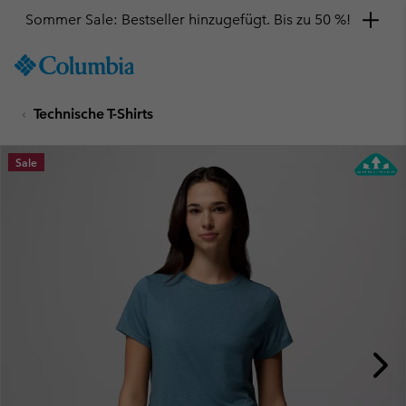
Sommer Sale: Bestseller hinzugefügt. Bis zu 50 %!
SKIP
Columbia
TO
Sportswear
CONTENT
Technische T-Shirts
SKIP
TO
MAIN
Sale
NAV
SKIP
TO
SEARCH