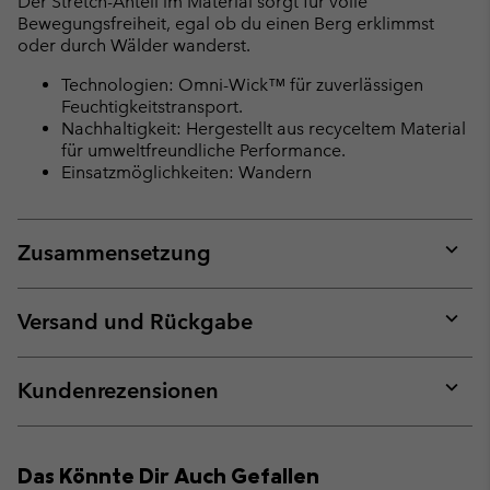
Der Stretch-Anteil im Material sorgt für volle
Bewegungsfreiheit, egal ob du einen Berg erklimmst
oder durch Wälder wanderst.
Technologien: Omni-Wick™ für zuverlässigen
Feuchtigkeitstransport.
Nachhaltigkeit: Hergestellt aus recyceltem Material
für umweltfreundliche Performance.
Einsatzmöglichkeiten: Wandern
Zusammensetzung
Expan
or
collap
Versand und Rückgabe
sectio
Expan
or
collap
Kundenrezensionen
sectio
Expan
or
collap
Das Könnte Dir Auch Gefallen
sectio