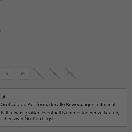
terhandschuhe
er Handschuhe
Guide Für Wasserdichte Artikel
Guide Für Wasserdichte Artikel
r price:
€
ng in
en-Produkte
ßen
r price:
€
ner-Produkte
S
M
L
XL
XXL
lle
Großzügige Passform, die alle Bewegungen mitmacht.
Fällt etwas größer. Eventuell Nummer kleiner zu kaufen,
schen zwei Größen liegst.