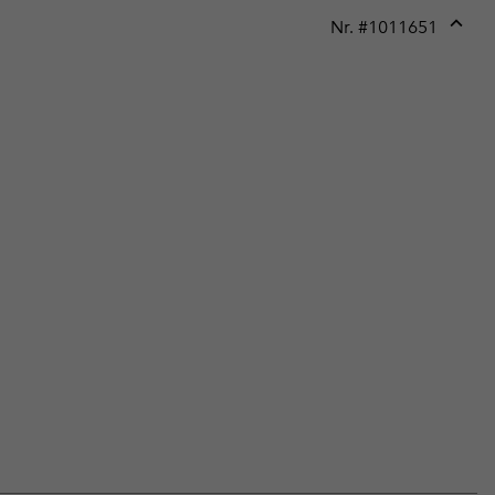
Nr. #
1011651
Expan
or
collap
sectio