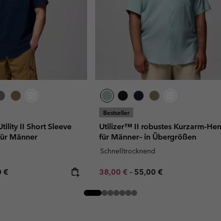
Bestseller
ility II Short Sleeve
Utilizer™ II robustes Kurzarm-H
 für Männer
für Männer– in Übergrößen
Schnelltrocknend
rice:
mum price:
Minimum sale price:
Maximum price:
0 €
38,00 €
-
55,00 €