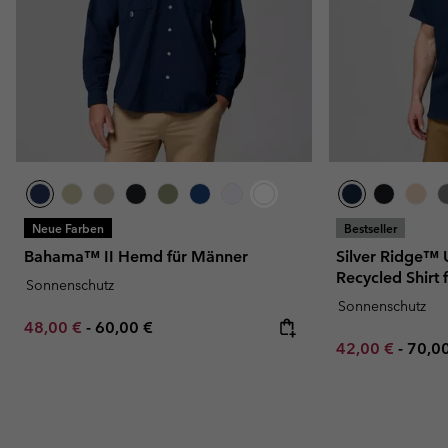
Neue Farben
Bestseller
Bahama™ II Hemd für Männer
Silver Ridge™ Ut
Recycled Shirt
Sonnenschutz
Sonnenschutz
Minimum sale price:
Maximum price:
48,00 €
-
60,00 €
Minimum sale p
Maxi
42,00 €
-
70,0