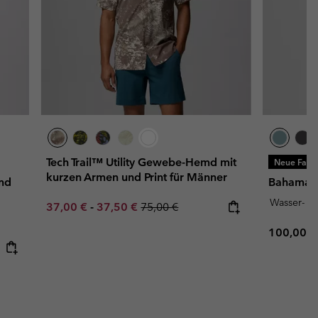
Tech Trail™ Utility Gewebe-Hemd mit
Neue Farb
kurzen Armen und Print für Männer
emd
Bahama™ 
Wasser- u
Minimum sale price:
Maximum sale price:
Regular price:
37,00 €
-
37,50 €
75,00 €
Regular p
100,00 €