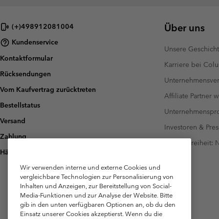
Über uns
(+)498912081004
Kundenservice
Unsere Geschich
Kontaktformular
Karriere bei Col
Rücksendungen
Unternehmensver
Vom Kaufvertrag zurücktreten
Affiliate Partner 
Bestellstatus
Unternehmensp
Versand
Investoren & Pres
Zahlung
Barrierefreiheit:
Häufig gestellte Fragen
Wir verwenden interne und externe Cookies und
vergleichbare Technologien zur Personalisierung von
Inhalten und Anzeigen, zur Bereitstellung von Social-
Media-Funktionen und zur Analyse der Website. Bitte
gib in den unten verfügbaren Optionen an, ob du den
Einsatz unserer Cookies akzeptierst. Wenn du die