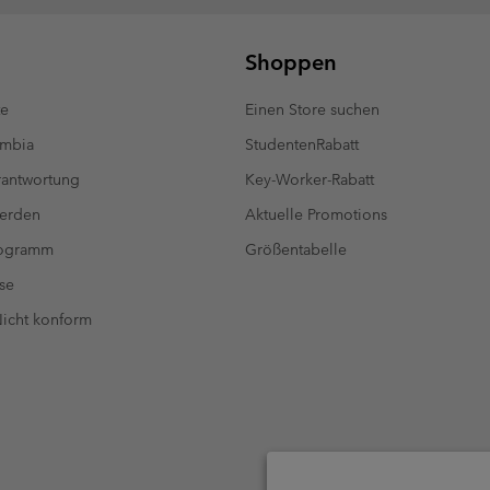
Shoppen
te
Einen Store suchen
umbia
StudentenRabatt
antwortung
Key-Worker-Rabatt
werden
Aktuelle Promotions
rogramm
Größentabelle
se
 Nicht konform