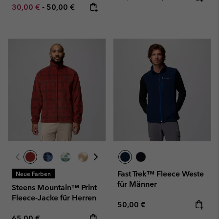
Minimum sale price:
Maximum price:
30,00 €
-
50,00 €
Fast Trek™ Fleece Weste
Neue Farben
für Männer
Steens Mountain™ Print
Fleece-Jacke für Herren
Regular price:
50,00 €
Regular price:
65,00 €