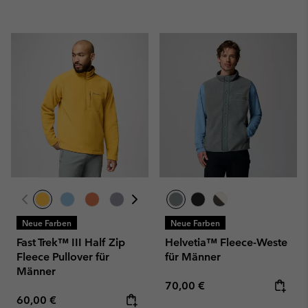
Neue Farben
Neue Farben
Fast Trek™ III Half Zip
Helvetia™ Fleece-Weste
Fleece Pullover für
für Männer
Männer
Regular price:
70,00 €
Regular price:
60,00 €