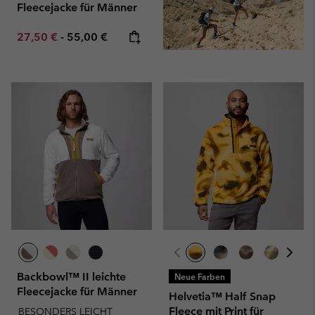
Fleecejacke für Männer
Minimum sale price:
Maximum price:
27,50 €
-
55,00 €
Backbowl™ II leichte
Neue Farben
Fleecejacke für Männer
Helvetia™ Half Snap
Fleece mit Print für
BESONDERS LEICHT