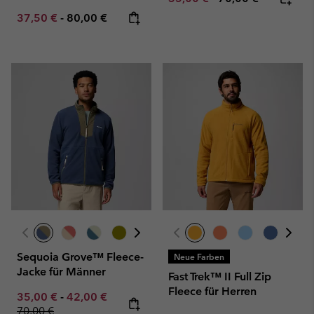
Minimum sale price:
Maximum price:
37,50 €
-
80,00 €
Sequoia Grove™ Fleece-
Neue Farben
Jacke für Männer
Fast Trek™ II Full Zip
Fleece für Herren
Minimum sale price:
Maximum sale price:
Regular price:
35,00 €
-
42,00 €
70,00 €