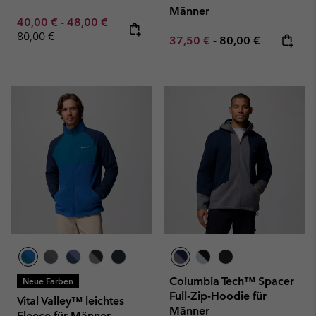
Männer
Minimum sale price:
Maximum sale price:
Regular price:
40,00 €
-
48,00 €
80,00 €
Minimum sale price:
Maximum price:
37,50 €
-
80,00 €
Columbia Tech™ Spacer
Neue Farben
Full-Zip-Hoodie für
Vital Valley™ leichtes
Männer
Fleece für Männer