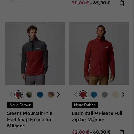
Minimum sale price:
Maximum price:
30,00 €
-
65,00 €
Neue Farben
Neue Farben
Steens Mountain™ II
Basin Trail™ Fleece Full
Half Snap Fleece für
Zip für Männer
Männer
Minimum sale price:
Maximum price:
42,00 €
-
60,00 €