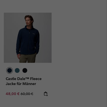
Castle Dale™ Fleece
Jacke für Männer
Sale price:
Regular price:
48,00 €
60,00 €