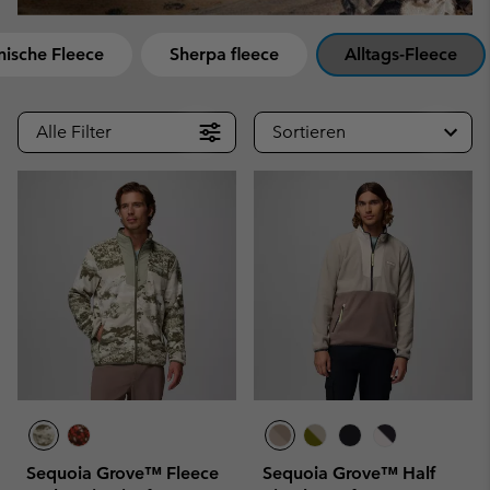
nische Fleece
Sherpa fleece
Alltags-Fleece
Alle Filter
Sortieren
Sequoia Grove™ Fleece
Sequoia Grove™ Half