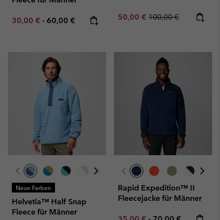
Sale price:
Regular price:
50,00 €
100,00 €
Minimum sale price:
Maximum price:
30,00 €
-
60,00 €
Rapid Expedition™ II
Neue Farben
Fleecejacke für Männer
Helvetia™ Half Snap
Fleece für Männer
Minimum sale price:
Maximum price:
35,00 €
-
70,00 €