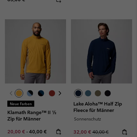
Lake Aloha™ Half Zip
Neue Farben
Fleece für Männer
Klamath Range™ II ½
Zip für Männer
Sonnenschutz
Minimum sale price:
Maximum price:
20,00 €
-
40,00 €
Sale price:
Regular price:
32,00 €
40,00 €