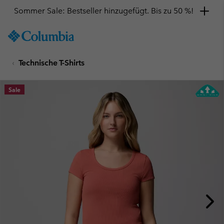
Sommer Sale: Bestseller hinzugefügt. Bis zu 50 %!
SKIP
Columbia
TO
Sportswear
CONTENT
Technische T-Shirts
SKIP
TO
MAIN
Sale
NAV
SKIP
TO
SEARCH