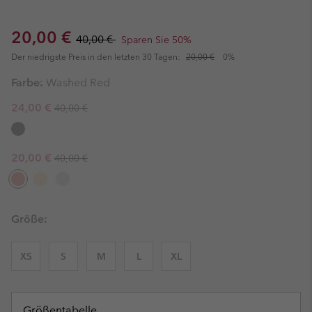
Sale price:
Regular price:
20,00 €
40,00 €
Sparen Sie 50%
Der niedrigste Preis in den letzten 30 Tagen:
20,00 €
0%
Farbe:
Washed Red
Regular price:
Sale price:
24,00 €
40,00 €
Regular price:
Sale price:
20,00 €
40,00 €
Größe:
XS
S
M
L
XL
Größentabelle