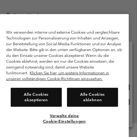
Deutschland
©
2026
Columbia Sportswear GmbH. Walter-Gropius-Str. 23, 80807
München Deutschland. Alle Rechte vorbehalten.
Wir verwenden interne und externe Cookies und vergleichbare
Technologien zur Personalisierung von Inhalten und Anzeigen,
Nutzungsbedingungen
Allgemeine Verkaufsbedingungen
Garantie
zur Bereitstellung von Social-Media-Funktionen und zur Analyse
Datenschutzerklärung
der Website. Bitte gib in den unten verfügbaren Optionen an, ob
du den Einsatz unserer Cookies akzeptierst. Wenn du die
Bestimmungen und Bedingungen des Mitglieder Programms
Cookies ablehnst, werden wir nur die Cookies einsetzen, die
Bitte wählen Sie Ihr Lieferland und Ihre Sprache
zwingend notwendig sind, damit unsere Website
Nutzungsbedingungen Für Nutzergenerierte Inhalte
Impressum
Online-Einkauf verfügbar
funktioniert.
Klicken Sie hier, um weitere Informationen in
Cookies
Public CBCR
unseren vollständigen Cookie-Richtlinien einzusehen.
Online
United States
Einkau
Kundenservice: Mo- Fr. 9:00 - 13:00 & 14:00- 18:00 Uhr
Alle Cookies
Alle Cookies
(+)498912081004
verfü
akzeptieren
ablehnen
Online
Deutschland
Einkau
verfü
Verwalte deine
Alle Länder Anzeigen
Cookie-Einstellungen
Menu
Suche
Anmelden
Mini