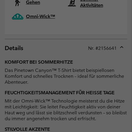
Gehen
Aktivitäten
Omni-Wick™
Details
Nr. #
2156641
Expan
or
KOMFORT BEI SOMMERHITZE
collap
Das Pinetown Canyon™ T-Shirt bietet beispiellosen
sectio
Komfort und schnelles Trocknen – ideal für sommerliche
Abenteuer.
FEUCHTIGKEITSMANAGEMENT FÜR HEISSE TAGE
Mit der Omni-Wick™ Technologie meisterst du die Hitze
mit Leichtigkeit: Sie leitet Feuchtigkeit aktiv von deiner
Haut weg und lässt sie blitzschnell verdunsten – so bleibst
du immer angenehm trocken und erfrischt.
STILVOLLE AKZENTE