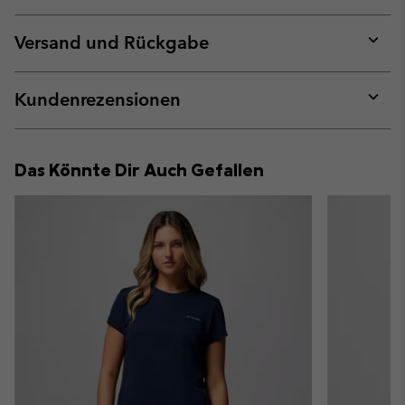
Expan
or
collap
Versand und Rückgabe
sectio
Expan
or
collap
Kundenrezensionen
sectio
Expan
or
collap
Das Könnte Dir Auch Gefallen
sectio