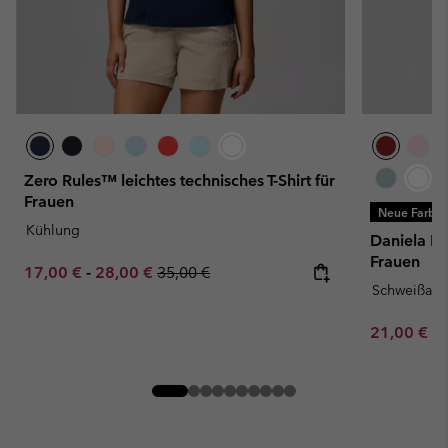
Zero Rules™ leichtes technisches T-Shirt für
Frauen
Neue Farbe
Kühlung
Daniela Fal
Frauen
Minimum sale price:
Maximum sale price:
Regular price:
17,00 €
-
28,00 €
35,00 €
Schweißau
Minimum sa
21,00 €
-