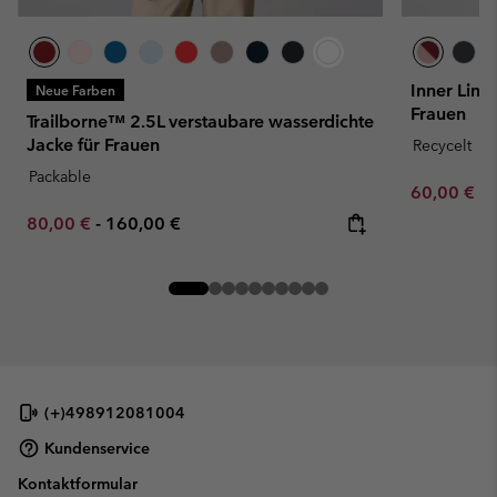
Inner Limi
Neue Farben
Frauen
Trailborne™ 2.5L verstaubare wasserdichte
Jacke für Frauen
Recycelt
Packable
Minimum sa
60,00 €
-
Minimum sale price:
Maximum price:
80,00 €
-
160,00 €
(+)498912081004
Kundenservice
Kontaktformular