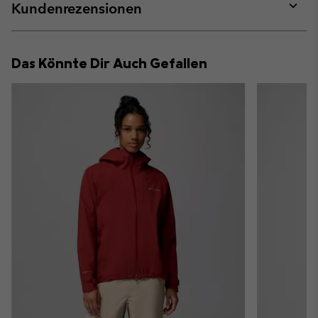
collap
Kundenrezensionen
sectio
Expan
or
collap
Das Könnte Dir Auch Gefallen
sectio