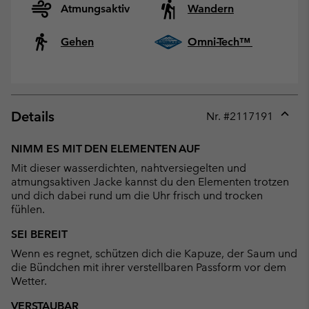
Atmungsaktiv
Wandern
Gehen
Omni-Tech™
Details
Nr. #
2117191
Expan
or
NIMM ES MIT DEN ELEMENTEN AUF
collap
Mit dieser wasserdichten, nahtversiegelten und
sectio
atmungsaktiven Jacke kannst du den Elementen trotzen
und dich dabei rund um die Uhr frisch und trocken
fühlen.
SEI BEREIT
Wenn es regnet, schützen dich die Kapuze, der Saum und
die Bündchen mit ihrer verstellbaren Passform vor dem
Wetter.
VERSTAUBAR