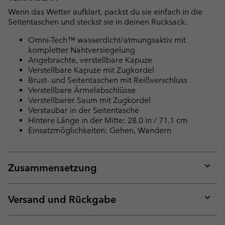
Wenn das Wetter aufklart, packst du sie einfach in die
Seitentaschen und steckst sie in deinen Rucksack.
Omni-Tech™ wasserdicht/atmungsaktiv mit
kompletter Nahtversiegelung
Angebrachte, verstellbare Kapuze
Verstellbare Kapuze mit Zugkordel
Brust- und Seitentaschen mit Reißverschluss
Verstellbare Ärmelabschlüsse
Verstellbarer Saum mit Zugkordel
Verstaubar in der Seitentasche
Hintere Länge in der Mitte: 28.0 in / 71.1 cm
Einsatzmöglichkeiten: Gehen, Wandern
Zusammensetzung
Expan
or
collap
Versand und Rückgabe
sectio
Expan
or