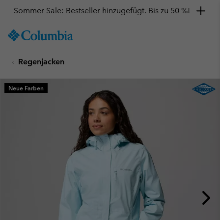
Sommer Sale: Bestseller hinzugefügt. Bis zu 50 %!
SKIP
Columbia
TO
Sportswear
CONTENT
Regenjacken
SKIP
TO
MAIN
Neue Farben
NAV
SKIP
TO
SEARCH