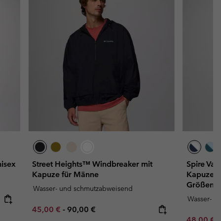
isex
Street Heights™ Windbreaker mit
Spire Val
Kapuze für Männe
Kapuze fü
Größena
Wasser- und schmutzabweisend
Wasser- u
Minimum sale price:
Maximum price:
45,00 €
-
90,00 €
Minimum s
48,00 €