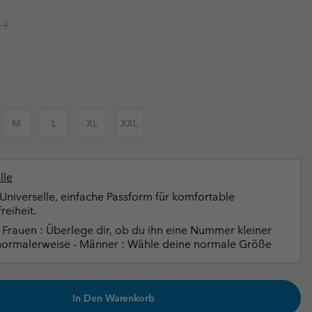
terhandschuhe
er Handschuhe
Guide Für Wasserdichte Artikel
Guide Für Wasserdichte Artikel
r price:
 €
ng in
en-Produkte
ßen
ner-Produkte
M
L
XL
XXL
lle
Universelle, einfache Passform für komfortable
eiheit.
Frauen : Überlege dir, ob du ihn eine Nummer kleiner
normalerweise - Männer : Wähle deine normale Größe
In Den Warenkorb