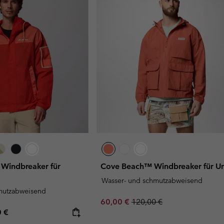
 Windbreaker für
Cove Beach™ Windbreaker für Un
Wasser- und schmutzabweisend
mutzabweisend
Sale price:
Regular price:
60,00 €
120,00 €
rice:
mum price:
0 €