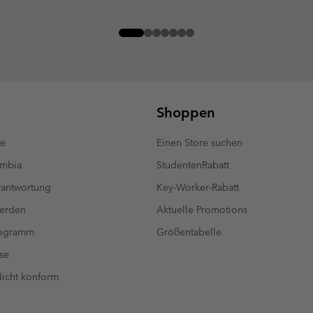
Shoppen
te
Einen Store suchen
umbia
StudentenRabatt
antwortung
Key-Worker-Rabatt
werden
Aktuelle Promotions
rogramm
Größentabelle
se
 Nicht konform