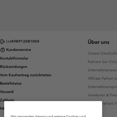
Über uns
(+)498912081004
Kundenservice
Unsere Geschich
Kontaktformular
Karriere bei Col
Rücksendungen
Unternehmensver
Vom Kaufvertrag zurücktreten
Affiliate Partner 
Bestellstatus
Unternehmensp
Versand
Investoren & Pres
Zahlung
Barrierefreiheit:
Häufig gestellte Fragen
Wir verwenden interne und externe Cookies und