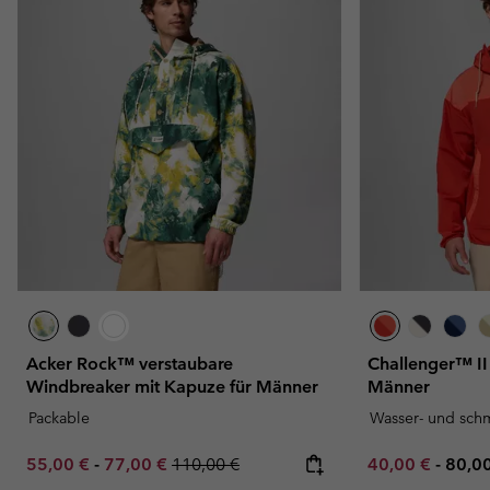
Acker Rock™ verstaubare
Challenger™ II
Windbreaker mit Kapuze für Männer
Männer
Packable
Wasser- und sch
Minimum sale price:
Maximum sale price:
Regular price:
Minimum sale p
Maxi
55,00 €
-
77,00 €
110,00 €
40,00 €
-
80,0