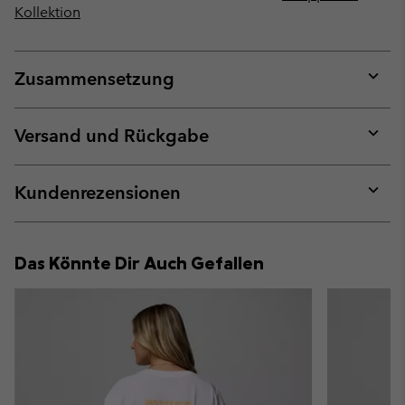
Kollektion
Zusammensetzung
Expan
or
collap
Versand und Rückgabe
sectio
Expan
or
collap
Kundenrezensionen
sectio
Expan
or
collap
Das Könnte Dir Auch Gefallen
sectio