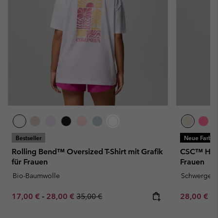
Bestseller
Neue Farbe
Rolling Bend™ Oversized T-Shirt mit Grafik
CSC™ Heavy
für Frauen
Frauen
Bio-Baumwolle
Schwergewi
Minimum sale price:
Maximum sale price:
Regular price:
Minimum sa
17,00 €
-
28,00 €
35,00 €
28,00 €
-