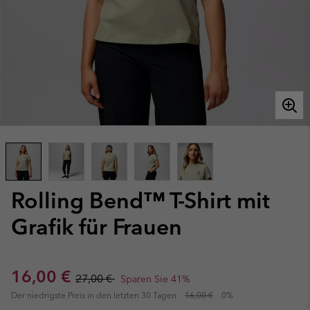
Rolling Bend™ T-Shirt mit
Grafik für Frauen
Sale price:
Regular price:
16,00 €
27,00 €
Sparen Sie 41%
Der niedrigste Preis in den letzten 30 Tagen:
16,00 €
0%