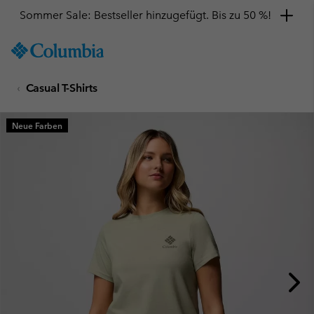
Sommer Sale: Bestseller hinzugefügt. Bis zu 50 %!
SKIP
Columbia
TO
Sportswear
CONTENT
Casual T-Shirts
SKIP
TO
MAIN
Neue Farben
NAV
SKIP
TO
SEARCH