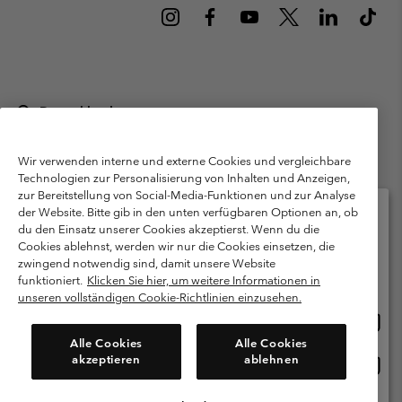
Deutschland
©
2026
Columbia Sportswear GmbH. Walter-Gropius-Str. 23, 80807
München Deutschland. Alle Rechte vorbehalten.
Wir verwenden interne und externe Cookies und vergleichbare
Technologien zur Personalisierung von Inhalten und Anzeigen,
Nutzungsbedingungen
Allgemeine Verkaufsbedingungen
Garantie
zur Bereitstellung von Social-Media-Funktionen und zur Analyse
Datenschutzerklärung
der Website. Bitte gib in den unten verfügbaren Optionen an, ob
du den Einsatz unserer Cookies akzeptierst. Wenn du die
Bestimmungen und Bedingungen des Mitglieder Programms
Cookies ablehnst, werden wir nur die Cookies einsetzen, die
Bitte wählen Sie Ihr Lieferland und Ihre Sprache
zwingend notwendig sind, damit unsere Website
Nutzungsbedingungen Für Nutzergenerierte Inhalte
Impressum
Online-Einkauf verfügbar
funktioniert.
Klicken Sie hier, um weitere Informationen in
Cookies
Public CBCR
unseren vollständigen Cookie-Richtlinien einzusehen.
Online
United States
Einkau
Kundenservice: Mo- Fr. 9:00 - 13:00 & 14:00- 18:00 Uhr
Alle Cookies
Alle Cookies
(+)498912081004
verfü
akzeptieren
ablehnen
Online
Deutschland
Einkau
verfü