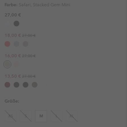
Farbe:
Safari, Stacked Gem Mini
27,00 €
Regular price:
Sale price:
18,00 €
27,00 €
Regular price:
Sale price:
16,00 €
27,00 €
Regular price:
Sale price:
13,50 €
27,00 €
Größe:
XS
S
M
L
XL