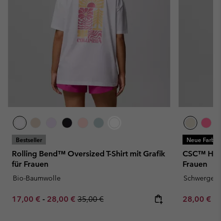
Bestseller
Neue Farbe
Rolling Bend™ Oversized T-Shirt mit Grafik
CSC™ Heavy
für Frauen
Frauen
Bio-Baumwolle
Schwergewi
Minimum sale price:
Maximum sale price:
Regular price:
Minimum sa
17,00 €
-
28,00 €
35,00 €
28,00 €
-