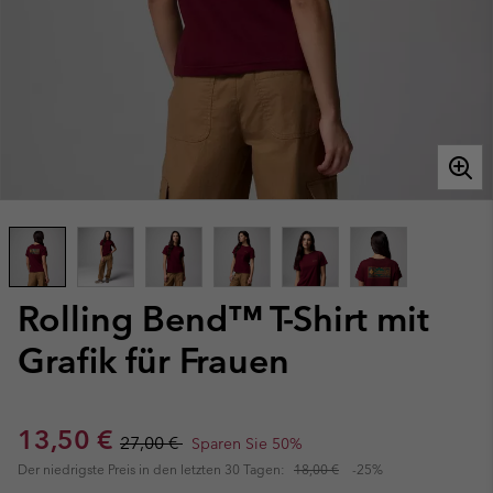
Rolling Bend™ T-Shirt mit
Grafik für Frauen
Sale price:
Regular price:
13,50 €
27,00 €
Sparen Sie 50%
Der niedrigste Preis in den letzten 30 Tagen:
18,00 €
-25%