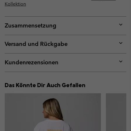
Kollektion
Zusammensetzung
Expan
or
collap
Versand und Rückgabe
sectio
Expan
or
collap
Kundenrezensionen
sectio
Expan
or
collap
Das Könnte Dir Auch Gefallen
sectio