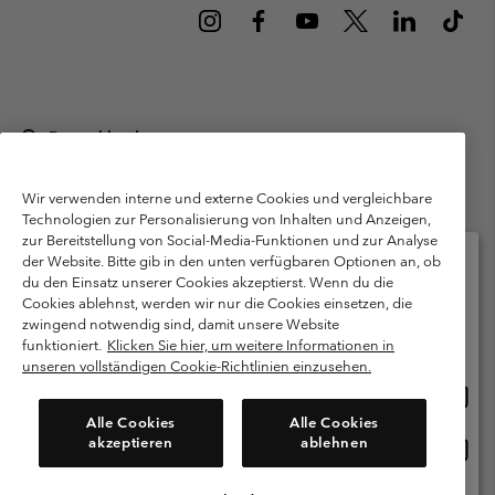
Deutschland
©
2026
Columbia Sportswear GmbH. Walter-Gropius-Str. 23, 80807
München Deutschland. Alle Rechte vorbehalten.
Wir verwenden interne und externe Cookies und vergleichbare
Technologien zur Personalisierung von Inhalten und Anzeigen,
Nutzungsbedingungen
Allgemeine Verkaufsbedingungen
Garantie
zur Bereitstellung von Social-Media-Funktionen und zur Analyse
Datenschutzerklärung
der Website. Bitte gib in den unten verfügbaren Optionen an, ob
du den Einsatz unserer Cookies akzeptierst. Wenn du die
Bestimmungen und Bedingungen des Mitglieder Programms
Cookies ablehnst, werden wir nur die Cookies einsetzen, die
Bitte wählen Sie Ihr Lieferland und Ihre Sprache
zwingend notwendig sind, damit unsere Website
Nutzungsbedingungen Für Nutzergenerierte Inhalte
Impressum
Online-Einkauf verfügbar
funktioniert.
Klicken Sie hier, um weitere Informationen in
Cookies
Public CBCR
unseren vollständigen Cookie-Richtlinien einzusehen.
Online
United States
Einkau
Kundenservice: Mo- Fr. 9:00 - 13:00 & 14:00- 18:00 Uhr
Alle Cookies
Alle Cookies
(+)498912081004
verfü
akzeptieren
ablehnen
Online
Deutschland
Einkau
verfü