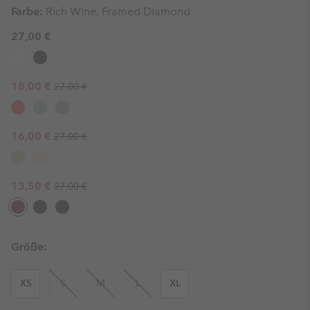
Farbe:
Rich Wine, Framed Diamond
27,00 €
Regular price:
Sale price:
18,00 €
27,00 €
Regular price:
Sale price:
16,00 €
27,00 €
Regular price:
Sale price:
13,50 €
27,00 €
Größe:
XS
S
M
L
XL