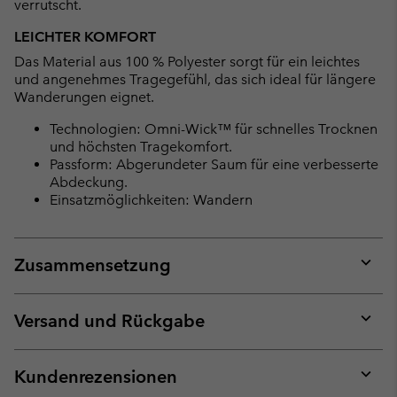
verrutscht.
LEICHTER KOMFORT
Das Material aus 100 % Polyester sorgt für ein leichtes
und angenehmes Tragegefühl, das sich ideal für längere
Wanderungen eignet.
Technologien: Omni-Wick™ für schnelles Trocknen
und höchsten Tragekomfort.
Passform: Abgerundeter Saum für eine verbesserte
Abdeckung.
Einsatzmöglichkeiten: Wandern
Zusammensetzung
Expan
or
collap
Versand und Rückgabe
sectio
Expan
or
collap
Kundenrezensionen
sectio
Expan