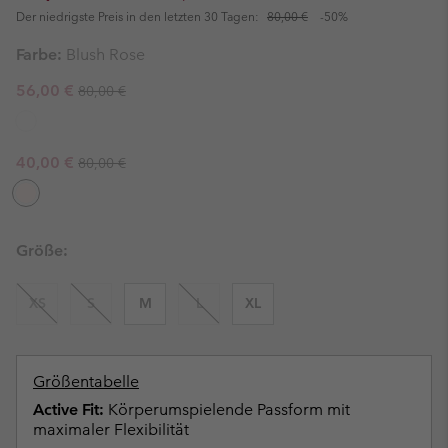
Der niedrigste Preis in den letzten 30 Tagen:
80,00 €
-50%
Farbe:
Blush Rose
Regular price:
Sale price:
56,00 €
80,00 €
Regular price:
Sale price:
40,00 €
80,00 €
Größe:
XS
S
M
L
XL
Größentabelle
Active Fit:
Körperumspielende Passform mit
maximaler Flexibilität