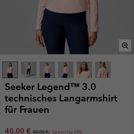
Seeker Legend™ 3.0
technisches Langarmshirt
für Frauen
Sale price:
Regular price:
40,00 €
80,00 €
Sparen Sie 50%