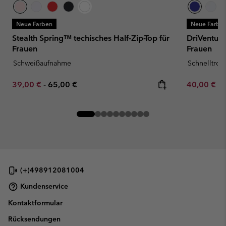
Neue Farben
Neue Farbe
Stealth Spring™ techisches Half-Zip-Top für
DriVenture
Frauen
Frauen
Schweißaufnahme
Schnelltro
Minimum sale price:
Maximum price:
Minimum sa
39,00 €
-
65,00 €
40,00 €
-
(+)498912081004
Kundenservice
Kontaktformular
Rücksendungen