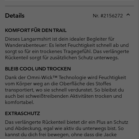
Details
Nr. #
2156272
Expan
or
KOMFORT FÜR DEN TRAIL
collap
Dieses Langarmshirt ist dein idealer Begleiter für
sectio
Wanderabenteuer: Es leitet Feuchtigkeit schnell ab und
sorgt so für ein trockenes Tragegefühl. Das verlängerte
Rückenteil sorgt für zusätzlichen Schutz unterwegs.
BLEIB COOL UND TROCKEN
Dank der Omni-Wick™ Technologie wird Feuchtigkeit
vom Körper weg an die Oberfläche des Stoffes
transportiert, wo sie schnell verdunstet. So bleibst du
auch bei schweißtreibenden Aktivitäten trocken und
komfortabel.
EXTRASCHUTZ
Das verlängerte Rückenteil bietet dir ein Plus an Schutz
und Abdeckung, egal wie aktiv du unterwegs bist. So
kannst du dich frei bewegen, ohne dass die Jacke