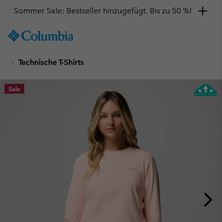
Sommer Sale: Bestseller hinzugefügt. Bis zu 50 %!
SKIP
Columbia
TO
Sportswear
CONTENT
Technische T-Shirts
SKIP
TO
MAIN
Sale
NAV
SKIP
TO
SEARCH