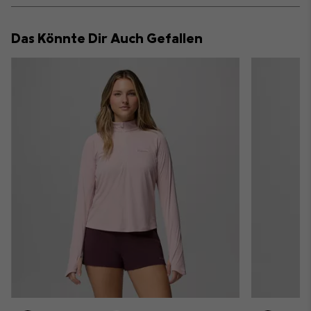
or
collap
Das Könnte Dir Auch Gefallen
sectio