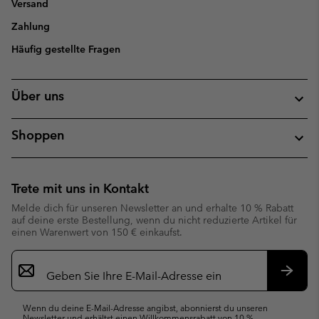
Versand
Zahlung
Häufig gestellte Fragen
Über uns
Shoppen
Trete mit uns in Kontakt
Melde dich für unseren Newsletter an und erhalte 10 % Rabatt
auf deine erste Bestellung, wenn du nicht reduzierte Artikel für
einen Warenwert von 150 € einkaufst.
Newsletter-
Anmeldung
Abonn
Wenn du deine E-Mail-Adresse angibst, abonnierst du unseren
Newsletter und erhältst einen Willkommensrabatt von 10 %.