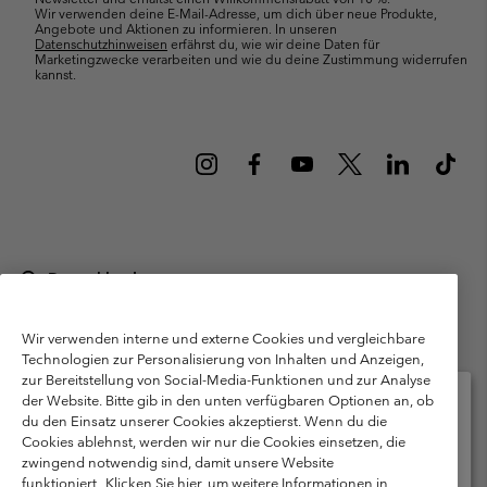
Wir verwenden deine E-Mail-Adresse, um dich über neue Produkte,
Angebote und Aktionen zu informieren. In unseren
Datenschutzhinweisen
erfährst du, wie wir deine Daten für
Marketingzwecke verarbeiten und wie du deine Zustimmung widerrufen
kannst.
Deutschland
©
2026
Columbia Sportswear GmbH. Walter-Gropius-Str. 23, 80807
München Deutschland. Alle Rechte vorbehalten.
Wir verwenden interne und externe Cookies und vergleichbare
Technologien zur Personalisierung von Inhalten und Anzeigen,
Nutzungsbedingungen
Allgemeine Verkaufsbedingungen
Garantie
zur Bereitstellung von Social-Media-Funktionen und zur Analyse
Datenschutzerklärung
der Website. Bitte gib in den unten verfügbaren Optionen an, ob
du den Einsatz unserer Cookies akzeptierst. Wenn du die
Bestimmungen und Bedingungen des Mitglieder Programms
Cookies ablehnst, werden wir nur die Cookies einsetzen, die
Bitte wählen Sie Ihr Lieferland und Ihre Sprache
zwingend notwendig sind, damit unsere Website
Nutzungsbedingungen Für Nutzergenerierte Inhalte
Impressum
Online-Einkauf verfügbar
funktioniert.
Klicken Sie hier, um weitere Informationen in