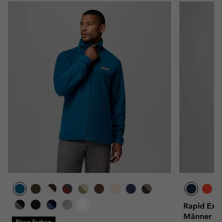
Rapid Expe
Männer
Neue Farben