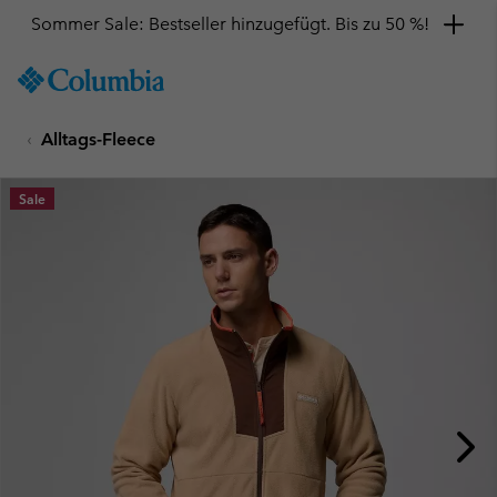
Sommer Sale: Bestseller hinzugefügt. Bis zu 50 %!
SKIP
Columbia
TO
Sportswear
CONTENT
Alltags-Fleece
SKIP
TO
MAIN
Sale
NAV
SKIP
TO
SEARCH