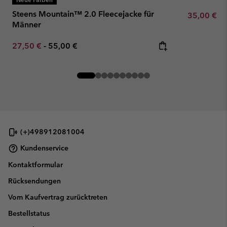
Steens Mountain™ 2.0 Fleecejacke für
Minimum sa
35,00 €
-
Männer
Minimum sale price:
Maximum price:
27,50 €
-
55,00 €
(+)498912081004
Kundenservice
Kontaktformular
Rücksendungen
Vom Kaufvertrag zurücktreten
Bestellstatus