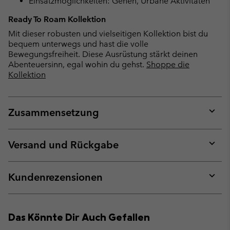
Einsatzmöglichkeiten: Gehen, Urbane Aktivitäten
Ready To Roam Kollektion
Mit dieser robusten und vielseitigen Kollektion bist du
bequem unterwegs und hast die volle
Bewegungsfreiheit. Diese Ausrüstung stärkt deinen
Abenteuersinn, egal wohin du gehst.
Shoppe die
Kollektion
Zusammensetzung
Expan
or
collap
Versand und Rückgabe
sectio
Expan
or
collap
Kundenrezensionen
sectio
Expan
or
collap
Das Könnte Dir Auch Gefallen
sectio