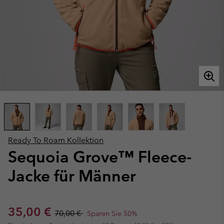
Ready To Roam Kollektion
Sequoia Grove™ Fleece-
Jacke für Männer
Sale price:
Regular price:
35,00 €
70,00 €
Sparen Sie 50%