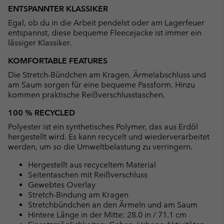
or
ENTSPANNTER KLASSIKER
collap
Egal, ob du in die Arbeit pendelst oder am Lagerfeuer
sectio
entspannst, diese bequeme Fleecejacke ist immer ein
lässiger Klassiker.
KOMFORTABLE FEATURES
Die Stretch-Bündchen am Kragen, Ärmelabschluss und
am Saum sorgen für eine bequeme Passform. Hinzu
kommen praktische Reißverschlusstaschen.
100 % RECYCLED
Polyester ist ein synthetisches Polymer, das aus Erdöl
hergestellt wird. Es kann recycelt und wiederverarbeitet
werden, um so die Umweltbelastung zu verringern.
Hergestellt aus recyceltem Material
Seitentaschen mit Reißverschluss
Gewebtes Overlay
Stretch-Bindung am Kragen
Stretchbündchen an den Ärmeln und am Saum
Hintere Länge in der Mitte: 28.0 in / 71.1 cm