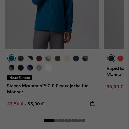
Rapid Expe
Männer
Neue Farben
Steens Mountain™ 2.0 Fleecejacke für
Minimum sa
35,00 €
-
Männer
Minimum sale price:
Maximum price:
27,50 €
-
55,00 €