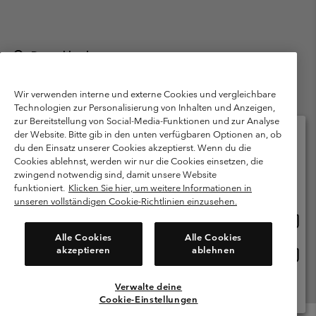
Deutschland
©
2026
Columbia Sportswear GmbH. Walter-Gropius-Str. 23, 80807
München Deutschland. Alle Rechte vorbehalten.
Wir verwenden interne und externe Cookies und vergleichbare
Technologien zur Personalisierung von Inhalten und Anzeigen,
Nutzungsbedingungen
Allgemeine Verkaufsbedingungen
Garantie
zur Bereitstellung von Social-Media-Funktionen und zur Analyse
Datenschutzerklärung
der Website. Bitte gib in den unten verfügbaren Optionen an, ob
du den Einsatz unserer Cookies akzeptierst. Wenn du die
Bestimmungen und Bedingungen des Mitglieder Programms
Cookies ablehnst, werden wir nur die Cookies einsetzen, die
Bitte wählen Sie Ihr Lieferland und Ihre Sprache
zwingend notwendig sind, damit unsere Website
Nutzungsbedingungen Für Nutzergenerierte Inhalte
Impressum
Online-Einkauf verfügbar
funktioniert.
Klicken Sie hier, um weitere Informationen in
Cookies
Public CBCR
unseren vollständigen Cookie-Richtlinien einzusehen.
Online
United States
Einkau
Kundenservice: Mo- Fr. 9:00 - 13:00 & 14:00- 18:00 Uhr
Alle Cookies
Alle Cookies
(+)498912081004
verfü
akzeptieren
ablehnen
Online
Deutschland
Einkau
verfü
Verwalte deine
Alle Länder Anzeigen
Cookie-Einstellungen