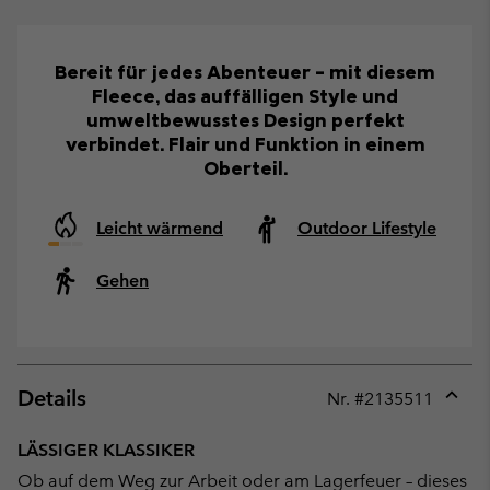
Bereit für jedes Abenteuer – mit diesem
Fleece, das auffälligen Style und
umweltbewusstes Design perfekt
verbindet. Flair und Funktion in einem
Oberteil.
Leicht wärmend
Outdoor Lifestyle
Gehen
Details
Nr. #
2135511
Expan
or
LÄSSIGER KLASSIKER
collap
Ob auf dem Weg zur Arbeit oder am Lagerfeuer – dieses
sectio