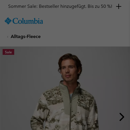
Sommer Sale: Bestseller hinzugefügt. Bis zu 50 %!
SKIP
Columbia
TO
Sportswear
CONTENT
Alltags-Fleece
SKIP
TO
MAIN
Sale
NAV
SKIP
TO
SEARCH