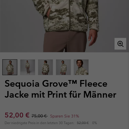
Sequoia Grove™ Fleece
Jacke mit Print für Männer
Sale price:
Regular price:
52,00 €
75,00 €
Sparen Sie 31%
Der niedrigste Preis in den letzten 30 Tagen:
52,00 €
0%