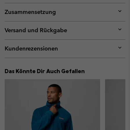
Zusammensetzung
Expan
or
collap
Versand und Rückgabe
sectio
Expan
or
collap
Kundenrezensionen
sectio
Expan
or
collap
Das Könnte Dir Auch Gefallen
sectio