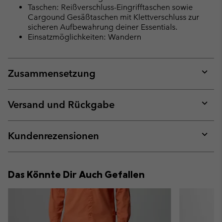
Taschen: Reißverschluss-Eingrifftaschen sowie
Cargound Gesäßtaschen mit Klettverschluss zur
sicheren Aufbewahrung deiner Essentials.
Einsatzmöglichkeiten: Wandern
Zusammensetzung
Expan
or
collap
Versand und Rückgabe
sectio
Expan
or
collap
Kundenrezensionen
sectio
Expan
or
collap
Das Könnte Dir Auch Gefallen
sectio