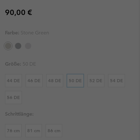
Regular price:
90,00 €
Farbe:
Stone Green
Größe:
50 DE
44 DE
46 DE
48 DE
50 DE
52 DE
54 DE
56 DE
Schrittlänge:
76 cm
81 cm
86 cm