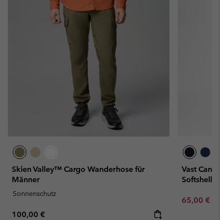
Skien Valley™ Cargo Wanderhose für
Vast Cany
Männer
Softshell
Sonnenschutz
Sale price:
Re
65,00 €
13
Regular price:
100,00 €