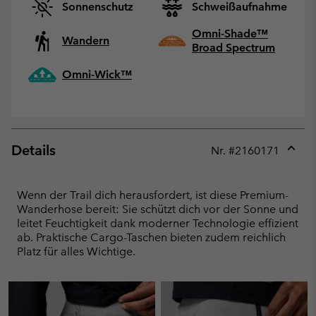
Sonnenschutz
Schweißaufnahme
Omni-Shade™
Wandern
Broad Spectrum
Omni-Wick™
Details
Nr. #
2160171
Expan
or
collap
Wenn der Trail dich herausfordert, ist diese Premium-
sectio
Wanderhose bereit: Sie schützt dich vor der Sonne und
leitet Feuchtigkeit dank moderner Technologie effizient
ab. Praktische Cargo-Taschen bieten zudem reichlich
Platz für alles Wichtige.