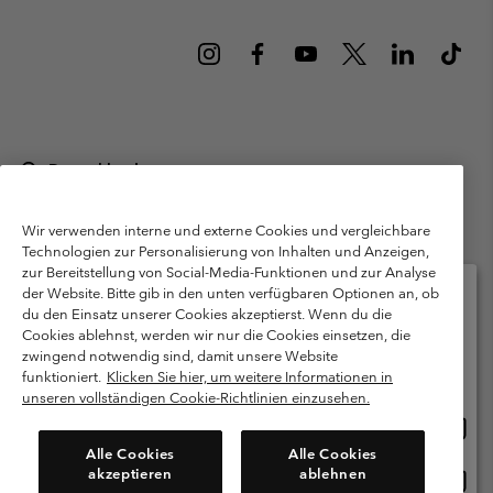
Deutschland
©
2026
Columbia Sportswear GmbH. Walter-Gropius-Str. 23, 80807
München Deutschland. Alle Rechte vorbehalten.
Wir verwenden interne und externe Cookies und vergleichbare
Technologien zur Personalisierung von Inhalten und Anzeigen,
Nutzungsbedingungen
Allgemeine Verkaufsbedingungen
Garantie
zur Bereitstellung von Social-Media-Funktionen und zur Analyse
Datenschutzerklärung
der Website. Bitte gib in den unten verfügbaren Optionen an, ob
du den Einsatz unserer Cookies akzeptierst. Wenn du die
Bestimmungen und Bedingungen des Mitglieder Programms
Cookies ablehnst, werden wir nur die Cookies einsetzen, die
Bitte wählen Sie Ihr Lieferland und Ihre Sprache
zwingend notwendig sind, damit unsere Website
Nutzungsbedingungen Für Nutzergenerierte Inhalte
Impressum
Online-Einkauf verfügbar
funktioniert.
Klicken Sie hier, um weitere Informationen in
Cookies
Public CBCR
unseren vollständigen Cookie-Richtlinien einzusehen.
Online
United States
Einkau
Kundenservice: Mo- Fr. 9:00 - 13:00 & 14:00- 18:00 Uhr
Alle Cookies
Alle Cookies
(+)498912081004
verfü
akzeptieren
ablehnen
Online
Deutschland