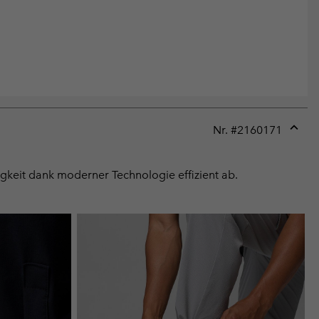
Nr. #
2160171
Expan
or
collap
igkeit dank moderner Technologie effizient ab.
sectio