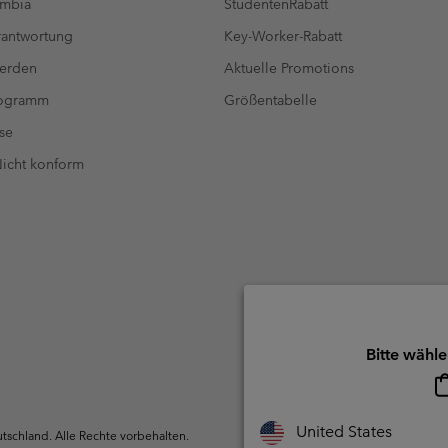
umbia
StudentenRabatt
antwortung
Key-Worker-Rabatt
werden
Aktuelle Promotions
rogramm
Größentabelle
se
 Nicht konform
Bitte wähle
United States
schland. Alle Rechte vorbehalten.