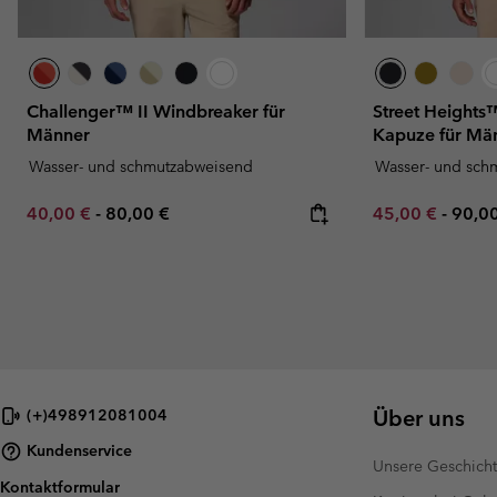
Challenger™ II Windbreaker für
Street Heights
Männer
Kapuze für Mä
Wasser- und schmutzabweisend
Wasser- und sch
Minimum sale price:
Maximum price:
Minimum sale p
Maxi
40,00 €
-
80,00 €
45,00 €
-
90,0
Über uns
(+)498912081004
Kundenservice
Unsere Geschich
Kontaktformular