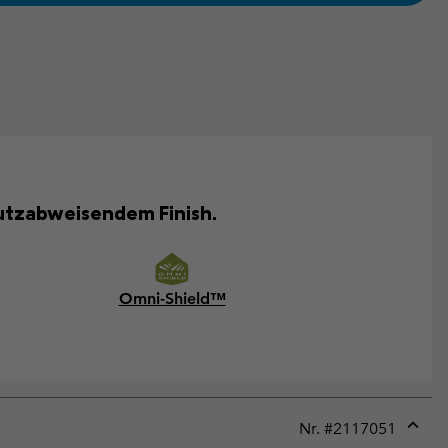
utzabweisendem Finish.
Omni-Shield™
Nr. #
2117051
Expan