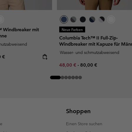
™ Windbreaker mit
Neue Farben
nne
Columbia Tech™ II Full-Zip-
Windbreaker mit Kapuze für Män
mutzabweisend
Wasser- und schmutzabweisend
rice:
mum price:
0 €
Minimum sale price:
Maximum price:
48,00 €
-
80,00 €
Shoppen
te
Einen Store suchen