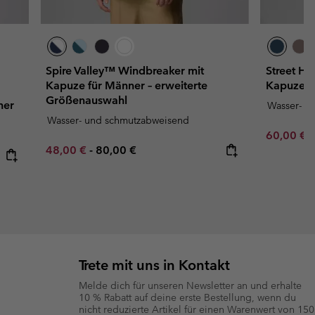
Spire Valley™ Windbreaker mit
Street H
Kapuze für Männer – erweiterte
Kapuze f
Größenauswahl
ner
Wasser- u
Wasser- und schmutzabweisend
Minimum s
60,00 €
Minimum sale price:
Maximum price:
48,00 €
-
80,00 €
Trete mit uns in Kontakt
Melde dich für unseren Newsletter an und erhalte
10 % Rabatt auf deine erste Bestellung, wenn du
nicht reduzierte Artikel für einen Warenwert von 150