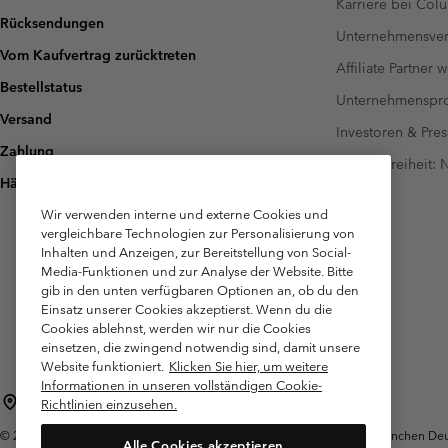
Karriere bei Col
Rücksendungen
Unternehmensver
Vom Kaufvertrag zurücktreten
Affiliate Partner 
Bestellstatus
Unternehmensp
Versand
Investoren & Pres
Zahlung
Barrierefreiheit:
Häufig gestellte Fragen
Wir verwenden interne und externe Cookies und
vergleichbare Technologien zur Personalisierung von
Inhalten und Anzeigen, zur Bereitstellung von Social-
Media-Funktionen und zur Analyse der Website. Bitte
gib in den unten verfügbaren Optionen an, ob du den
Einsatz unserer Cookies akzeptierst. Wenn du die
Cookies ablehnst, werden wir nur die Cookies
einsetzen, die zwingend notwendig sind, damit unsere
Website funktioniert.
Klicken Sie hier, um weitere
Informationen in unseren vollständigen Cookie-
Deutschland
Richtlinien einzusehen.
©
2026
Columbia Sportswear GmbH. Walter-Gropius-Str. 23, 80807 München Deut
Alle Cookies akzeptieren