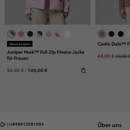
Castle Dale™ F
Neue Farben
Juniper Peak™ Full-Zip Fleece-Jacke
Sale price:
Regula
48,00 €
60,00 
für Frauen
Minimum sale price:
Maximum price:
50,00 €
-
100,00 €
Über uns
(+)498912081004