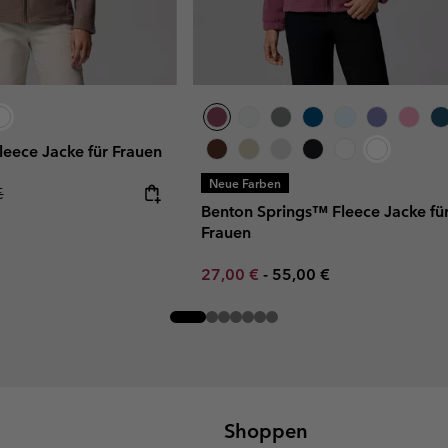
leece Jacke für Frauen
Neue Farben
r price:
€
Benton Springs™ Fleece Jacke fü
Frauen
Minimum sale price:
Maximum price:
27,00 €
-
55,00 €
Shoppen