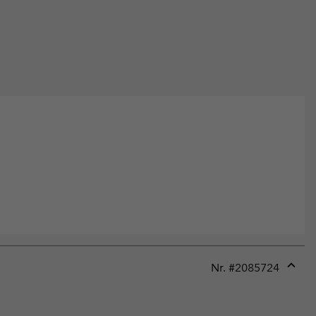
Nr. #
2085724
Expan
or
collap