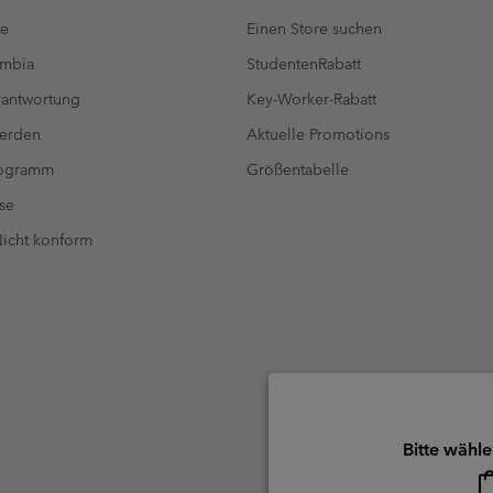
te
Einen Store suchen
umbia
StudentenRabatt
antwortung
Key-Worker-Rabatt
werden
Aktuelle Promotions
rogramm
Größentabelle
se
 Nicht konform
Bitte wähle