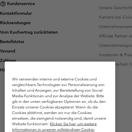
Kundenservice
Unsere Geschich
Kontaktformular
Karriere bei Col
Rücksendungen
Unternehmensver
Vom Kaufvertrag zurücktreten
Affiliate Partner 
Bestellstatus
Unternehmensp
Versand
Investoren & Pres
Zahlung
Barrierefreiheit:
Häufig gestellte Fragen
Wir verwenden interne und externe Cookies und
vergleichbare Technologien zur Personalisierung von
Inhalten und Anzeigen, zur Bereitstellung von Social-
Media-Funktionen und zur Analyse der Website. Bitte
gib in den unten verfügbaren Optionen an, ob du den
Einsatz unserer Cookies akzeptierst. Wenn du die
Cookies ablehnst, werden wir nur die Cookies
einsetzen, die zwingend notwendig sind, damit unsere
Website funktioniert.
Klicken Sie hier, um weitere
Informationen in unseren vollständigen Cookie-