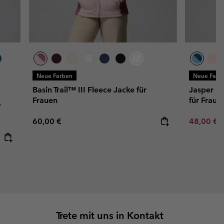
Neue Farben
Neue Farb
Basin Trail™ III Fleece Jacke für
Jasper R
Frauen
für Fraue
r
Regular price:
Minimum s
60,00 €
48,00 €
Trete mit uns in Kontakt