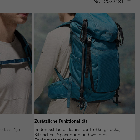
Nr. #
2072181
Expan
or
collap
sectio
Zusätzliche Funktionalität
e fasst 1,5–
In den Schlaufen kannst du Trekkingstöcke,
Sitzmatten, Spanngurte und weiteres