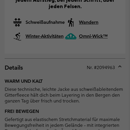
jeden Felsen.
Schweißaufnahme
Wandern
Winter-Aktivitäten
Omni-Wick™
Details
Nr. #
2094963
Expan
or
WARM UND KALT
collap
Diese technische, leichte Jacke aus schweißableitendem
sectio
Gitterfleece hält dich beim Layering in den Bergen den
ganzen Tag über frisch und trocken.
FREI BEWEGEN
Gefertigt aus elastischem Stretchmaterial für maximale
Bewegungsfreiheit in jedem Gelände – mit integrierten