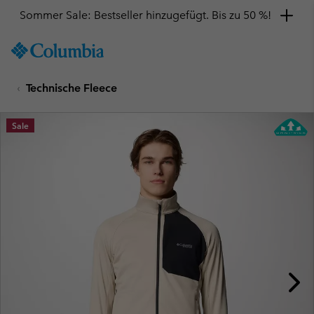
Sommer Sale: Bestseller hinzugefügt. Bis zu 50 %!
SKIP
Columbia
TO
Sportswear
CONTENT
Technische Fleece
SKIP
TO
MAIN
Sale
NAV
SKIP
TO
SEARCH