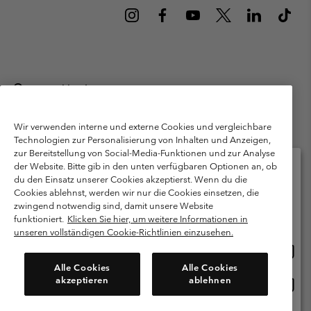
Deutschland
©
2026
Columbia Sportswear GmbH. Walter-Gropius-Str. 23, 80807
München Deutschland. Alle Rechte vorbehalten.
Wir verwenden interne und externe Cookies und vergleichbare
Technologien zur Personalisierung von Inhalten und Anzeigen,
Nutzungsbedingungen
Allgemeine Verkaufsbedingungen
Garantie
zur Bereitstellung von Social-Media-Funktionen und zur Analyse
Datenschutzerklärung
der Website. Bitte gib in den unten verfügbaren Optionen an, ob
du den Einsatz unserer Cookies akzeptierst. Wenn du die
Bestimmungen und Bedingungen des Mitglieder Programms
Cookies ablehnst, werden wir nur die Cookies einsetzen, die
Bitte wählen Sie Ihr Lieferland und Ihre Sprache
zwingend notwendig sind, damit unsere Website
Nutzungsbedingungen Für Nutzergenerierte Inhalte
Impressum
Online-Einkauf verfügbar
funktioniert.
Klicken Sie hier, um weitere Informationen in
Cookies
Public CBCR
unseren vollständigen Cookie-Richtlinien einzusehen.
Online
United States
Einkau
Kundenservice: Mo- Fr. 9:00 - 13:00 & 14:00- 18:00 Uhr
Alle Cookies
Alle Cookies
(+)498912081004
verfü
akzeptieren
ablehnen
Online
Deutschland
Einkau
verfü