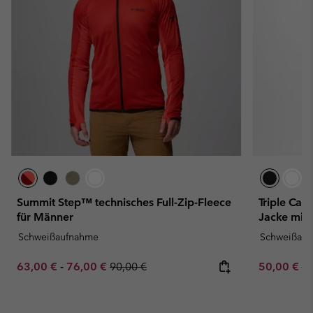
Summit Step™ technisches Full-Zip-Fleece
Triple Can
für Männer
Jacke mit
Schweißaufnahme
Schweißau
Minimum sale price:
Maximum sale price:
Regular price:
Sale price:
Re
63,00 €
-
76,00 €
90,00 €
50,00 €
10