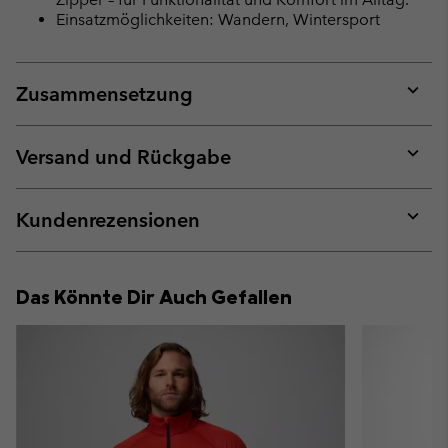
Einsatzmöglichkeiten: Wandern, Wintersport
Zusammensetzung
Expan
or
collap
Versand und Rückgabe
sectio
Expan
or
collap
Kundenrezensionen
sectio
Expan
or
collap
Das Könnte Dir Auch Gefallen
sectio