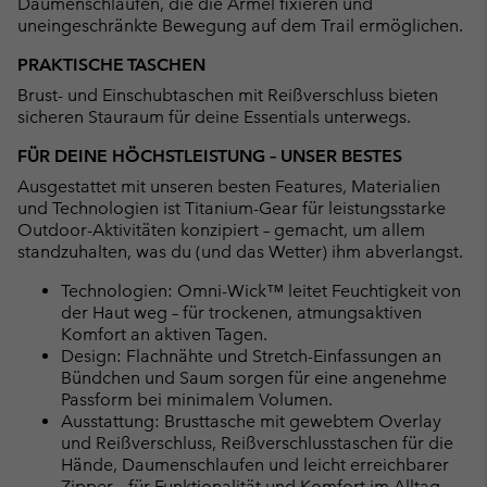
Daumenschlaufen, die die Ärmel fixieren und
uneingeschränkte Bewegung auf dem Trail ermöglichen.
PRAKTISCHE TASCHEN
Brust- und Einschubtaschen mit Reißverschluss bieten
sicheren Stauraum für deine Essentials unterwegs.
FÜR DEINE HÖCHSTLEISTUNG – UNSER BESTES
Ausgestattet mit unseren besten Features, Materialien
und Technologien ist Titanium-Gear für leistungsstarke
Outdoor-Aktivitäten konzipiert – gemacht, um allem
standzuhalten, was du (und das Wetter) ihm abverlangst.
Technologien: Omni-Wick™ leitet Feuchtigkeit von
der Haut weg – für trockenen, atmungsaktiven
Komfort an aktiven Tagen.
Design: Flachnähte und Stretch-Einfassungen an
Bündchen und Saum sorgen für eine angenehme
Passform bei minimalem Volumen.
Ausstattung: Brusttasche mit gewebtem Overlay
und Reißverschluss, Reißverschlusstaschen für die
Hände, Daumenschlaufen und leicht erreichbarer
Zipper – für Funktionalität und Komfort im Alltag.