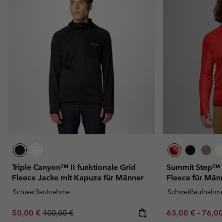
Triple Canyon™ II funktionale Grid
Summit Step™ t
Fleece Jacke mit Kapuze für Männer
Fleece für Män
Schweißaufnahme
Schweißaufnahm
Sale price:
Regular price:
Minimum sale p
Maxim
50,00 €
100,00 €
63,00 €
-
76,0