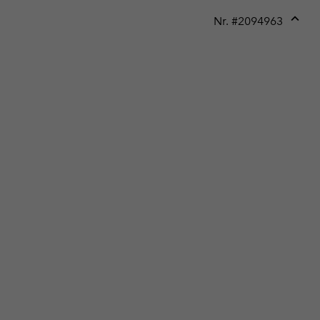
Nr. #
2094963
Expan
or
collap
sectio