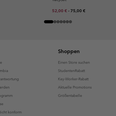
Minimum sale price:
Maximum price:
52,00 €
-
75,00 €
Shoppen
te
Einen Store suchen
umbia
StudentenRabatt
antwortung
Key-Worker-Rabatt
werden
Aktuelle Promotions
rogramm
Größentabelle
se
 Nicht konform