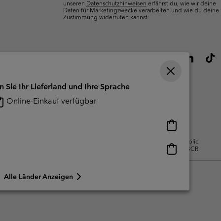
unseren
Datenschutzhinweisen
erfährst du, wie wir deine
Daten für Marketingzwecke verarbeiten und wie du deine
Zustimmung widerrufen kannst.
n Sie Ihr Lieferland und Ihre Sprache
Online-Einkauf verfügbar
Online-
Einkauf
gsbedingungen Für Nutzergenerierte
Impressum
Cookies
Public
verfügbar
Online-
CBCR
Einkauf
verfügbar
Alle Länder Anzeigen