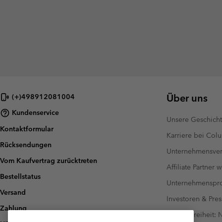
Über uns
(+)498912081004
Kundenservice
Unsere Geschich
Kontaktformular
Karriere bei Col
Rücksendungen
Unternehmensver
Vom Kaufvertrag zurücktreten
Affiliate Partner 
Bestellstatus
Unternehmensp
Versand
Investoren & Pres
Zahlung
Barrierefreiheit: