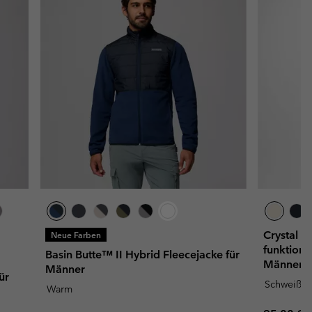
Crystal 
Neue Farben
funktiona
Basin Butte™ II Hybrid Fleecejacke für
Männer
Männer
ür
Schweißa
Warm