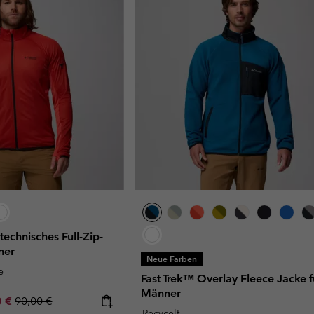
echnisches Full-Zip-
ner
Neue Farben
e
Fast Trek™ Overlay Fleece Jacke f
Männer
rice:
um sale price:
Regular price:
0 €
90,00 €
Recycelt