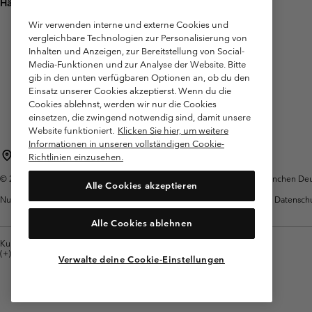
Häufig gestellte Fragen
Wir verwenden interne und externe Cookies und
vergleichbare Technologien zur Personalisierung von
Inhalten und Anzeigen, zur Bereitstellung von Social-
Media-Funktionen und zur Analyse der Website. Bitte
gib in den unten verfügbaren Optionen an, ob du den
Einsatz unserer Cookies akzeptierst. Wenn du die
Cookies ablehnst, werden wir nur die Cookies
einsetzen, die zwingend notwendig sind, damit unsere
Website funktioniert.
Klicken Sie hier, um weitere
Informationen in unseren vollständigen Cookie-
Deutschland
Richtlinien einzusehen.
©
2026
Columbia Sportswear GmbH. Walter-Gropius-Str. 23, 80807 München Deut
Alle Cookies akzeptieren
Nutzungsbedingungen
Allgemeine
Garantie
Datensch
Verkaufsbedingungen
Alle Cookies ablehnen
Kundenservice: Mo- Fr. 9:00 - 13:00 & 14:00- 18:00 Uhr
(+)498912081004
Verwalte deine Cookie-Einstellungen