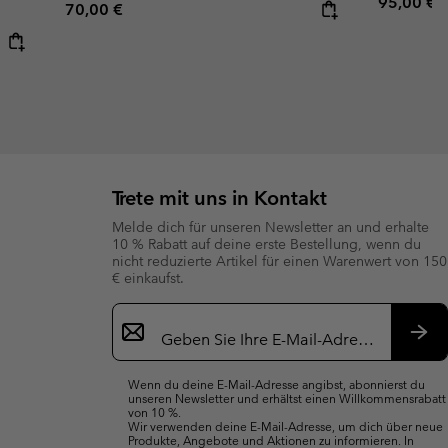
Regular p
95,00 €
Regular price:
70,00 €
Trete mit uns in Kontakt
Melde dich für unseren Newsletter an und erhalte
10 % Rabatt auf deine erste Bestellung, wenn du
nicht reduzierte Artikel für einen Warenwert von 150
€ einkaufst.
Newsletter-
Anmeldung
Abo
Wenn du deine E-Mail-Adresse angibst, abonnierst du
unseren Newsletter und erhältst einen Willkommensrabatt
von 10 %.
Wir verwenden deine E-Mail-Adresse, um dich über neue
Produkte, Angebote und Aktionen zu informieren. In