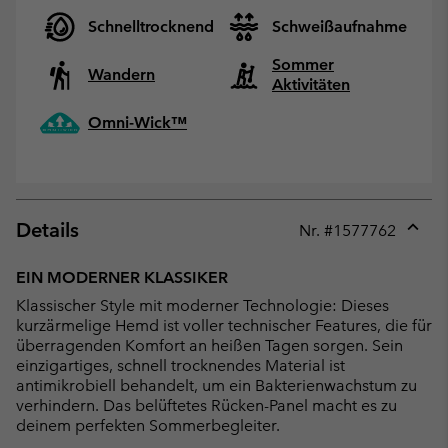
Schnelltrocknend
Schweißaufnahme
Sommer
Wandern
Aktivitäten
Omni-Wick™
Details
Nr. #
1577762
Expan
or
EIN MODERNER KLASSIKER
collap
Klassischer Style mit moderner Technologie: Dieses
sectio
kurzärmelige Hemd ist voller technischer Features, die für
überragenden Komfort an heißen Tagen sorgen. Sein
einzigartiges, schnell trocknendes Material ist
antimikrobiell behandelt, um ein Bakterienwachstum zu
verhindern. Das belüftetes Rücken-Panel macht es zu
deinem perfekten Sommerbegleiter.