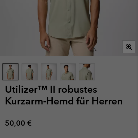
Utilizer™ II robustes
Kurzarm-Hemd für Herren
Regular price:
50,00 €