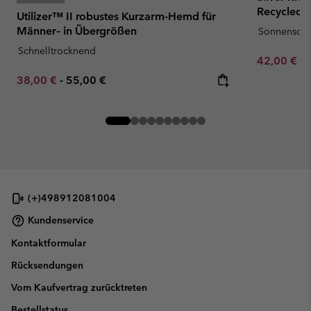
Recycled S
Utilizer™ II robustes Kurzarm-Hemd für
Männer– in Übergrößen
Sonnenschu
Schnelltrocknend
Minimum sa
42,00 €
-
Minimum sale price:
Maximum price:
38,00 €
-
55,00 €
(+)498912081004
Kundenservice
Kontaktformular
Rücksendungen
Vom Kaufvertrag zurücktreten
Bestellstatus