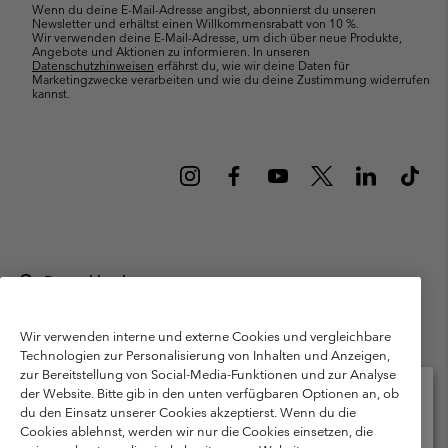
Wenn du deine E-Mail-Adresse angibst, abonnierst du unseren
Newsletter und erhältst einen Willkommensrabatt von 10 %.
Wir verwenden deine E-Mail-Adresse, um dich über neue Produkte,
Angebote und Aktionen zu informieren. In unseren
Datenschutzhinweisen
erfährst du, wie wir deine Daten für
Marketingzwecke verarbeiten und wie du deine Zustimmung widerrufen
kannst.
Deutschland
©
2026
Columbia Sportswear GmbH. Walter-Gropius-Str. 23, 80807
München Deutschland. Alle Rechte vorbehalten.
Wir verwenden interne und externe Cookies und vergleichbare
Technologien zur Personalisierung von Inhalten und Anzeigen,
Nutzungsbedingungen
Allgemeine Verkaufsbedingungen
Garantie
zur Bereitstellung von Social-Media-Funktionen und zur Analyse
Datenschutzerklärung
der Website. Bitte gib in den unten verfügbaren Optionen an, ob
du den Einsatz unserer Cookies akzeptierst. Wenn du die
Bestimmungen und Bedingungen des Mitglieder Programms
Cookies ablehnst, werden wir nur die Cookies einsetzen, die
Bitte wählen Sie Ihr Lieferland und Ihre Sprache