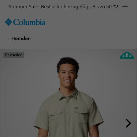
Sommer Sale: Bestseller hinzugefügt. Bis zu 50 %!
SKIP
Columbia
TO
Sportswear
CONTENT
Hemden
SKIP
TO
MAIN
Bestseller
NAV
SKIP
TO
SEARCH