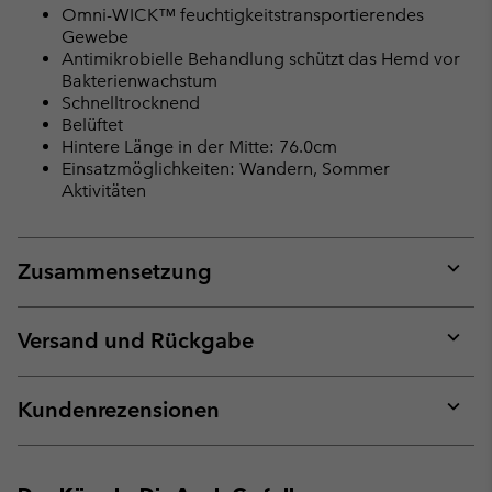
Omni-WICK™ feuchtigkeitstransportierendes
Gewebe
Antimikrobielle Behandlung schützt das Hemd vor
Bakterienwachstum
Schnelltrocknend
Belüftet
Hintere Länge in der Mitte: 76.0cm
Einsatzmöglichkeiten: Wandern, Sommer
Aktivitäten
Zusammensetzung
Expan
or
collap
Versand und Rückgabe
sectio
Expan
or
collap
Kundenrezensionen
sectio
Expan
or
collap