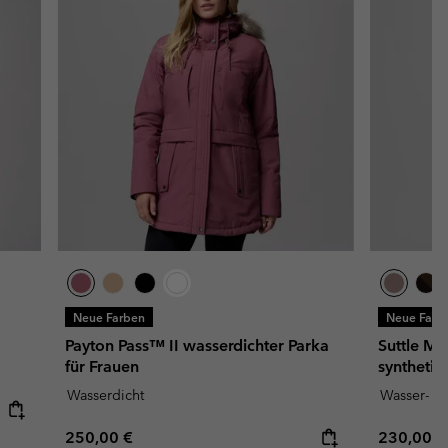
Neue Farben
Neue Farb
Payton Pass™ II wasserdichter Parka
Suttle M
für Frauen
synthetis
Wasserdicht
Wasser- u
Regular price:
Regular p
250,00 €
230,00 €