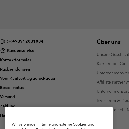
Über uns
(+)498912081004
Kundenservice
Unsere Geschich
Kontaktformular
Karriere bei Col
Rücksendungen
Unternehmensver
Vom Kaufvertrag zurücktreten
Affiliate Partner 
Bestellstatus
Unternehmensp
Versand
Investoren & Pres
Zahlung
Barrierefreiheit:
Häufig gestellte Fragen
Wir verwenden interne und externe Cookies und