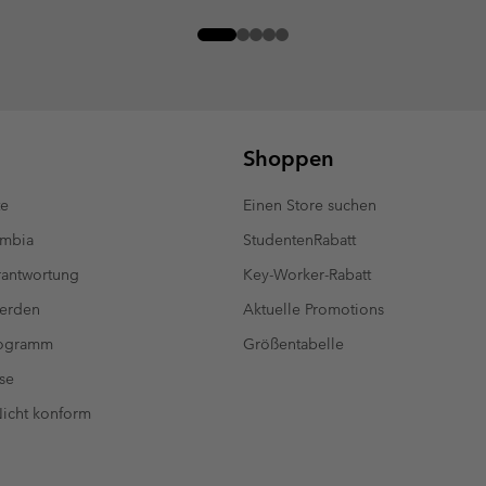
Shoppen
te
Einen Store suchen
umbia
StudentenRabatt
antwortung
Key-Worker-Rabatt
werden
Aktuelle Promotions
rogramm
Größentabelle
se
 Nicht konform