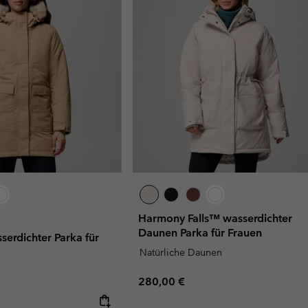
Harmony Falls™ wasserdichter
Daunen Parka für Frauen
sserdichter Parka für
Natürliche Daunen
Regular price:
280,00 €