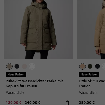
Neue Farben
Neue Farben
Pulaski™ wasserdichter Parka mit
Little Si™ II wa
Kapuze für Frauen
Frauen
Wasserdicht
Wasserdicht
Minimum sale price:
Maximum price:
Regular price:
120,00 €
-
240,00 €
280,00 €