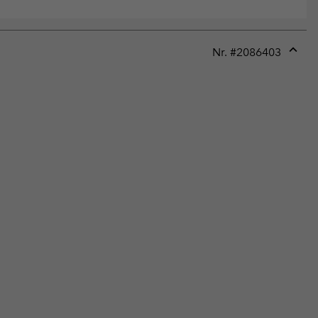
Nr. #
2086403
Expan
or
collap
sectio