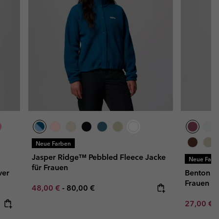
Neue Farben
Jasper Ridge™ Pebbled Fleece Jacke
Neue Farb
für Frauen
ver
Benton Sp
Frauen
Minimum sale price:
Maximum price:
48,00 €
-
80,00 €
Minimum s
27,00 €