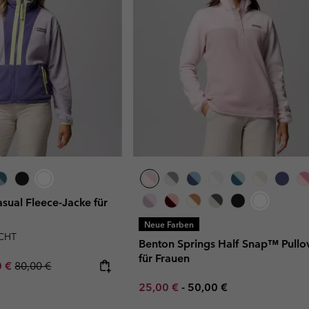
ual Fleece-Jacke für
Neue Farben
CHT
Benton Springs Half Snap™ Pullo
für Frauen
rice:
um sale price:
Regular price:
0 €
80,00 €
Minimum sale price:
Maximum price:
25,00 €
-
50,00 €