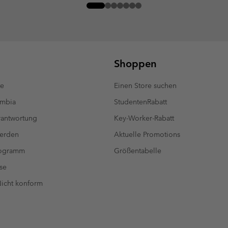
Shoppen
te
Einen Store suchen
umbia
StudentenRabatt
antwortung
Key-Worker-Rabatt
werden
Aktuelle Promotions
rogramm
Größentabelle
se
 Nicht konform