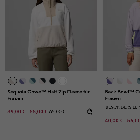
Sequoia Grove™ Half Zip Fleece für
Back Bowl™ Cas
Frauen
Frauen
BESONDERS LEI
Minimum sale price:
Maximum sale price:
Regular price:
39,00 €
-
55,00 €
65,00 €
Minimum sale p
Maxim
40,00 €
-
56,0