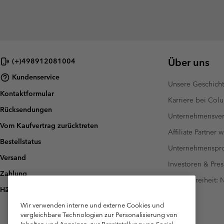
Über uns
(+)498912081004
Kundenservice
Unsere Geschich
Kontaktformular
Karriere bei Col
Rücksendungen
Unternehmensver
Vom Kaufvertrag zurücktreten
Affiliate Partner 
Bestellstatus
Unternehmensp
Versand
Investoren & Pres
Zahlung
Barrierefreiheit:
Häufig gestellte Fragen
Wir verwenden interne und externe Cookies und
vergleichbare Technologien zur Personalisierung von