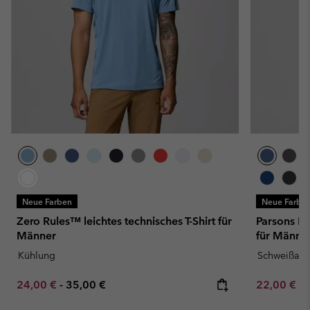
Neue Farben
Neue Farbe
Zero Rules™ leichtes technisches T-Shirt für
Parsons Po
Männer
für Männe
Kühlung
Schweißau
Minimum sale price:
Maximum price:
Minimum sa
24,00 €
-
35,00 €
22,00 €
-