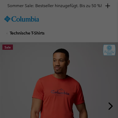
Sommer Sale: Bestseller hinzugefügt. Bis zu 50 %!
SKIP
Columbia
TO
Sportswear
CONTENT
Technische T-Shirts
SKIP
TO
MAIN
Sale
NAV
SKIP
TO
SEARCH