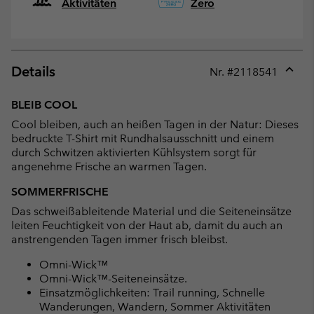
Aktivitäten
Zero
Details
Nr. #
2118541
Expan
or
BLEIB COOL
collap
Cool bleiben, auch an heißen Tagen in der Natur: Dieses
sectio
bedruckte T-Shirt mit Rundhalsausschnitt und einem
durch Schwitzen aktivierten Kühlsystem sorgt für
angenehme Frische an warmen Tagen.
SOMMERFRISCHE
Das schweißableitende Material und die Seiteneinsätze
leiten Feuchtigkeit von der Haut ab, damit du auch an
anstrengenden Tagen immer frisch bleibst.
Omni-Wick™
Omni-Wick™-Seiteneinsätze.
Einsatzmöglichkeiten: Trail running, Schnelle
Wanderungen, Wandern, Sommer Aktivitäten