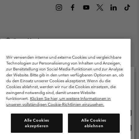
Deutschland
©
2026
Columbia Sportswear GmbH. Walter-Gropius-Str. 23, 80807
München Deutschland. Alle Rechte vorbehalten.
Wir verwenden interne und externe Cookies und vergleichbare
Technologien zur Personalisierung von Inhalten und Anzeigen,
Nutzungsbedingungen
Allgemeine Verkaufsbedingungen
Garantie
zur Bereitstellung von Social-Media-Funktionen und zur Analyse
Datenschutzerklärung
der Website. Bitte gib in den unten verfügbaren Optionen an, ob
du den Einsatz unserer Cookies akzeptierst. Wenn du die
Bestimmungen und Bedingungen des Mitglieder Programms
Cookies ablehnst, werden wir nur die Cookies einsetzen, die
Bitte wählen Sie Ihr Lieferland und Ihre Sprache
zwingend notwendig sind, damit unsere Website
Nutzungsbedingungen Für Nutzergenerierte Inhalte
Impressum
Online-Einkauf verfügbar
funktioniert.
Klicken Sie hier, um weitere Informationen in
Cookies
Public CBCR
unseren vollständigen Cookie-Richtlinien einzusehen.
Online
United States
Einkau
Kundenservice: Mo- Fr. 9:00 - 13:00 & 14:00- 18:00 Uhr
Alle Cookies
Alle Cookies
(+)498912081004
verfü
akzeptieren
ablehnen
Online
Deutschland
Einkau