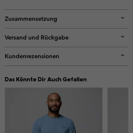
Zusammensetzung
Expan
or
collap
Versand und Rückgabe
sectio
Expan
or
collap
Kundenrezensionen
sectio
Expan
or
collap
Das Könnte Dir Auch Gefallen
sectio