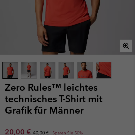
Zero Rules™ leichtes
technisches T-Shirt mit
Grafik für Männer
Sale price:
Regular price:
20,00 €
40,00 €
Sparen Sie 50%