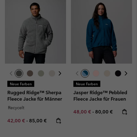
Neue Farben
Neue Farben
Rugged Ridge™ Sherpa
Jasper Ridge™ Pebbled
Fleece Jacke für Männer
Fleece Jacke für Frauen
Recycelt
Minimum sale price:
Maximum price:
48,00 €
-
80,00 €
Minimum sale price:
Maximum price:
42,00 €
-
85,00 €