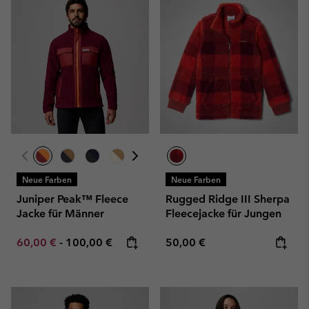
Neue Farben
Neue Farben
Juniper Peak™ Fleece
Rugged Ridge III Sherpa
Jacke für Männer
Fleecejacke für Jungen
Minimum sale price:
Maximum price:
Regular price:
60,00 €
-
100,00 €
50,00 €