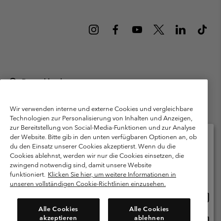
Deutschland
©
2026
Columbia Sportswear GmbH. Walter-Gropius-Str. 23, 80807
München Deutschland. Alle Rechte vorbehalten.
Wir verwenden interne und externe Cookies und vergleichbare
Technologien zur Personalisierung von Inhalten und Anzeigen,
Nutzungsbedingungen
Allgemeine Verkaufsbedingungen
Garantie
zur Bereitstellung von Social-Media-Funktionen und zur Analyse
Datenschutzerklärung
der Website. Bitte gib in den unten verfügbaren Optionen an, ob
du den Einsatz unserer Cookies akzeptierst. Wenn du die
Bestimmungen und Bedingungen des Mitglieder Programms
Cookies ablehnst, werden wir nur die Cookies einsetzen, die
Bitte wählen Sie Ihr Lieferland und Ihre Sprache
zwingend notwendig sind, damit unsere Website
Nutzungsbedingungen Für Nutzergenerierte Inhalte
Impressum
Online-Einkauf verfügbar
funktioniert.
Klicken Sie hier, um weitere Informationen in
Cookies
Public CBCR
unseren vollständigen Cookie-Richtlinien einzusehen.
Online
United States
Einkau
Kundenservice: Mo- Fr. 9:00 - 13:00 & 14:00- 18:00 Uhr
Alle Cookies
Alle Cookies
(+)498912081004
verfü
akzeptieren
ablehnen
Online
Deutschland