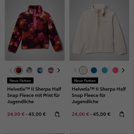
Neue Farben
Neue Farben
Helvetia™ II Sherpa Half
Helvetia™ II Sherpa Half
Snap Fleece mit Print für
Snap Fleece für
Jugendliche
Jugendliche
Minimum sale price:
Maximum price:
Minimum sale price:
Maximum price:
24,00 €
-
45,00 €
24,00 €
-
45,00 €