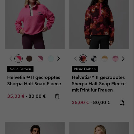
Neue Farben
Neue Farben
Helvetia™ II gecropptes
Helvetia™ II gecropptes
Sherpa Half Snap Fleece
Sherpa Half Snap Fleece
mit Print für Frauen
Minimum sale price:
Maximum price:
35,00 €
-
80,00 €
Minimum sale price:
Maximum price:
35,00 €
-
80,00 €