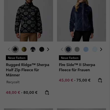
Neue Farben
Neue Farben
Rugged Ridge™ Sherpa
Fire Side™ II Sherpa
Half Zip Fleece für
Fleece für Frauen
Männer
Minimum sale price:
Maximum price:
45,00 €
-
75,00 €
Recycelt
Minimum sale price:
Maximum price:
48,00 €
-
80,00 €