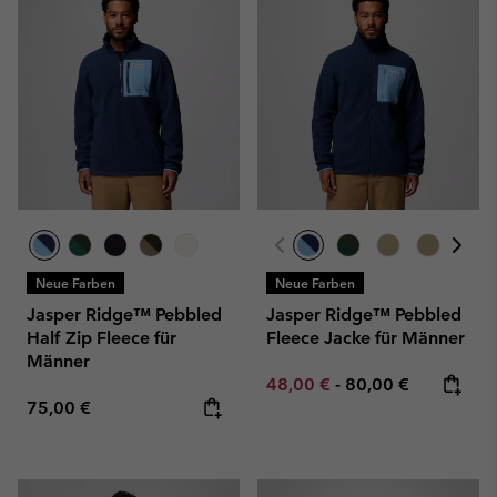
Neue Farben
Neue Farben
Jasper Ridge™ Pebbled
Jasper Ridge™ Pebbled
Half Zip Fleece für
Fleece Jacke für Männer
Männer
Minimum sale price:
Maximum price:
48,00 €
-
80,00 €
Regular price:
75,00 €