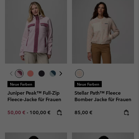
Neue Farben
Neue Farben
Juniper Peak™ Full-Zip
Stellar Path™ Fleece
Fleece-Jacke für Frauen
Bomber Jacke für Frauen
Minimum sale price:
Maximum price:
Regular price:
50,00 €
-
100,00 €
85,00 €