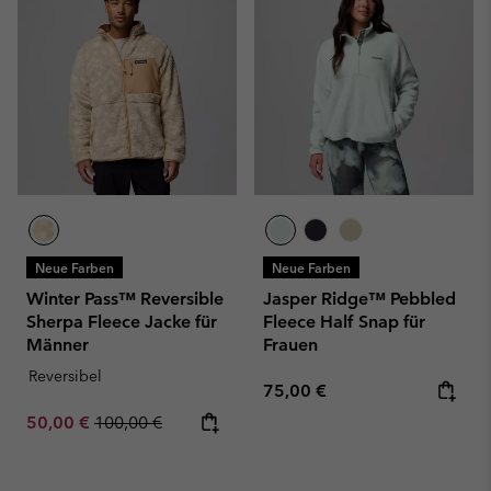
Neue Farben
Neue Farben
Winter Pass™ Reversible
Jasper Ridge™ Pebbled
Sherpa Fleece Jacke für
Fleece Half Snap für
Männer
Frauen
Reversibel
Regular price:
75,00 €
Sale price:
Regular price:
50,00 €
100,00 €