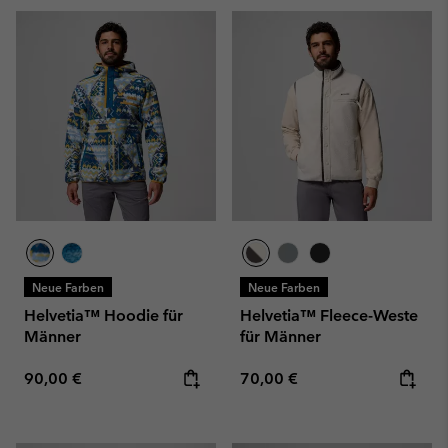
Neue Farben
Neue Farben
Helvetia™ Hoodie für
Helvetia™ Fleece-Weste
Männer
für Männer
Regular price:
Regular price:
90,00 €
70,00 €