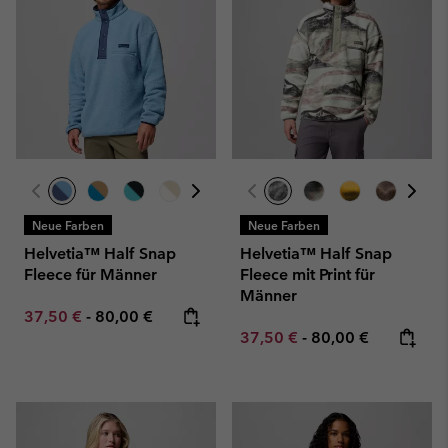
Neue Farben
Neue Farben
Helvetia™ Half Snap
Helvetia™ Half Snap
Fleece für Männer
Fleece mit Print für
Männer
Minimum sale price:
Maximum price:
37,50 €
-
80,00 €
Minimum sale price:
Maximum price:
37,50 €
-
80,00 €