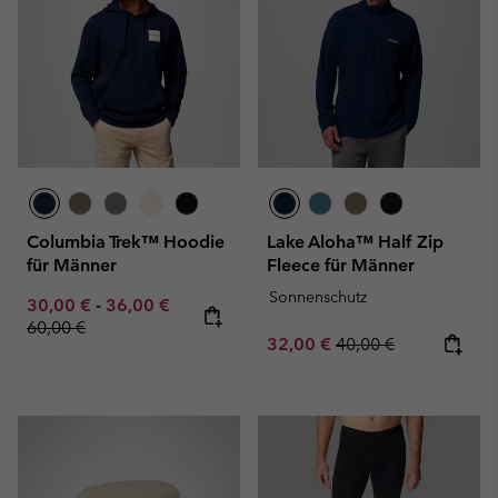
Columbia Trek™ Hoodie
Lake Aloha™ Half Zip
für Männer
Fleece für Männer
Sonnenschutz
Minimum sale price:
Maximum sale price:
Regular price:
30,00 €
-
36,00 €
60,00 €
Sale price:
Regular price:
32,00 €
40,00 €