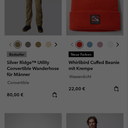
Bestseller
Neue Farben
Silver Ridge™ Utility
Whirlibird Cuffed Beanie
Convertible Wanderhose
mit Krempe
für Männer
Wasserdicht
Convertible
Regular price:
22,00 €
Regular price:
80,00 €