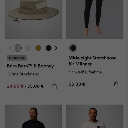
Midweight Stretchhose
Bestseller
für Männer
Bora Bora™ II Booney
Schweißaufnahme
Schnelltrocknend
Regular price:
55,00 €
Minimum sale price:
Maximum price:
24,00 €
-
35,00 €