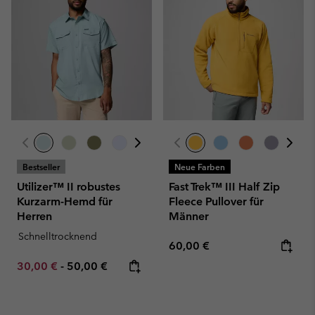
Bestseller
Neue Farben
Utilizer™ II robustes
Fast Trek™ III Half Zip
Kurzarm-Hemd für
Fleece Pullover für
Herren
Männer
Schnelltrocknend
Regular price:
60,00 €
Minimum sale price:
Maximum price:
30,00 €
-
50,00 €