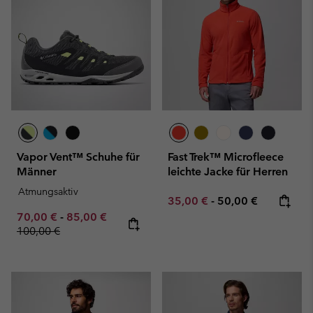
Vapor Vent™ Schuhe für
Fast Trek™ Microfleece
Männer
leichte Jacke für Herren
Atmungsaktiv
Minimum sale price:
Maximum price:
35,00 €
-
50,00 €
Minimum sale price:
Maximum sale price:
Regular price:
70,00 €
-
85,00 €
100,00 €