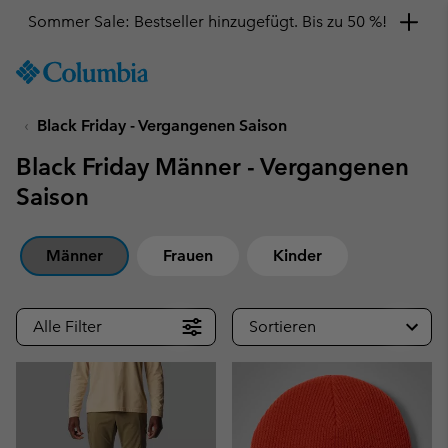
Hol dir einen 10 %-Gutschein
SKIP
Columbia
TO
Sportswear
CONTENT
Black Friday - Vergangenen Saison
SKIP
TO
Black Friday Männer - Vergangenen
MAIN
NAV
Saison
SKIP
TO
Männer
Frauen
Kinder
SEARCH
Alle Filter
Sortieren