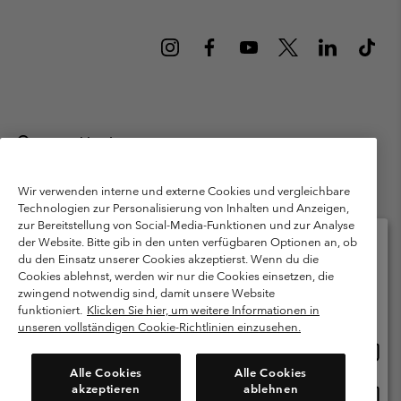
Deutschland
©
2026
Columbia Sportswear GmbH. Walter-Gropius-Str. 23, 80807
München Deutschland. Alle Rechte vorbehalten.
Wir verwenden interne und externe Cookies und vergleichbare
Technologien zur Personalisierung von Inhalten und Anzeigen,
Nutzungsbedingungen
Allgemeine Verkaufsbedingungen
Garantie
zur Bereitstellung von Social-Media-Funktionen und zur Analyse
Datenschutzerklärung
der Website. Bitte gib in den unten verfügbaren Optionen an, ob
du den Einsatz unserer Cookies akzeptierst. Wenn du die
Bestimmungen und Bedingungen des Mitglieder Programms
Cookies ablehnst, werden wir nur die Cookies einsetzen, die
Bitte wählen Sie Ihr Lieferland und Ihre Sprache
zwingend notwendig sind, damit unsere Website
Nutzungsbedingungen Für Nutzergenerierte Inhalte
Impressum
Online-Einkauf verfügbar
funktioniert.
Klicken Sie hier, um weitere Informationen in
Cookies
Public CBCR
unseren vollständigen Cookie-Richtlinien einzusehen.
Online
United States
Einkau
Kundenservice: Mo- Fr. 9:00 - 13:00 & 14:00- 18:00 Uhr
Alle Cookies
Alle Cookies
(+)498912081004
verfü
akzeptieren
ablehnen
Online
Deutschland