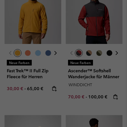
Neue Farben
Neue Farben
Fast Trek™ II Full Zip
Ascender™ Softshell
Fleece für Herren
Wanderjacke für Männer
WINDDICHT
Minimum sale price:
Maximum price:
30,00 €
-
65,00 €
Minimum sale price:
Maximum price:
70,00 €
-
100,00 €