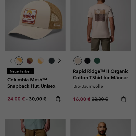
Rapid Ridge™ II Organic
Neue Farben
Cotton T-Shirt für Männer
Columbia Mesh™
Snapback Hut, Unisex
Bio-Baumwolle
Minimum sale price:
Maximum price:
24,00 €
-
30,00 €
Sale price:
Regular price:
16,00 €
32,00 €