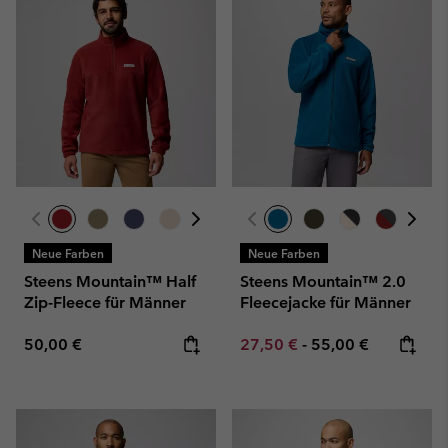
Neue Farben
Neue Farben
Steens Mountain™ Half
Steens Mountain™ 2.0
Zip-Fleece für Männer
Fleecejacke für Männer
Regular price:
Minimum sale price:
Maximum price:
50,00 €
27,50 €
-
55,00 €