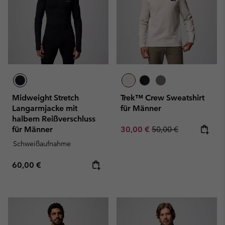
Midweight Stretch
Trek™ Crew Sweatshirt
Langarmjacke mit
für Männer
halbem Reißverschluss
Sale price:
Regular price:
für Männer
30,00 €
50,00 €
Schweißaufnahme
Regular price:
60,00 €