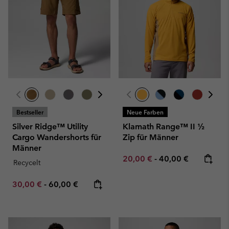
Bestseller
Neue Farben
Silver Ridge™ Utility
Klamath Range™ II ½
Cargo Wandershorts für
Zip für Männer
Männer
Minimum sale price:
Maximum price:
20,00 €
-
40,00 €
Recycelt
Minimum sale price:
Maximum price:
30,00 €
-
60,00 €