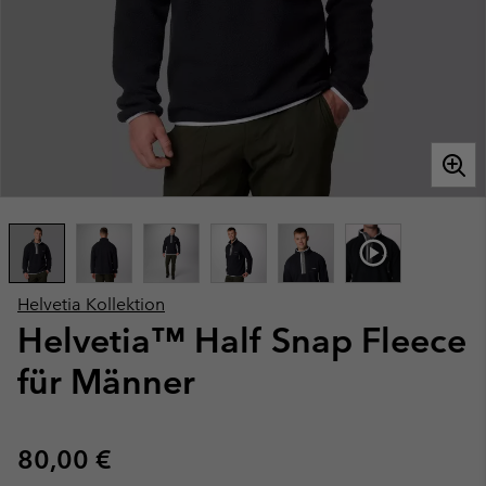
Helvetia Kollektion
Helvetia™ Half Snap Fleece
für Männer
Regular price:
80,00 €