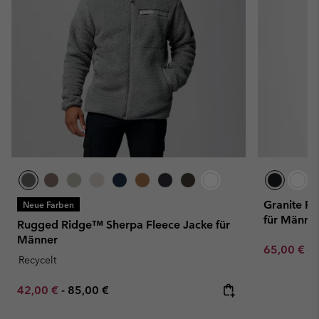
Granite Po
Neue Farben
für Männe
Rugged Ridge™ Sherpa Fleece Jacke für
Männer
Sale price:
Re
65,00 €
13
Recycelt
Minimum sale price:
Maximum price:
42,00 €
-
85,00 €