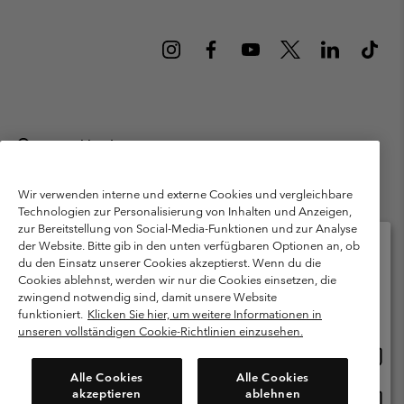
Deutschland
©
2026
Columbia Sportswear GmbH. Walter-Gropius-Str. 23, 80807
München Deutschland. Alle Rechte vorbehalten.
Wir verwenden interne und externe Cookies und vergleichbare
Technologien zur Personalisierung von Inhalten und Anzeigen,
Nutzungsbedingungen
Allgemeine Verkaufsbedingungen
Garantie
zur Bereitstellung von Social-Media-Funktionen und zur Analyse
Datenschutzerklärung
der Website. Bitte gib in den unten verfügbaren Optionen an, ob
du den Einsatz unserer Cookies akzeptierst. Wenn du die
Bestimmungen und Bedingungen des Mitglieder Programms
Cookies ablehnst, werden wir nur die Cookies einsetzen, die
Bitte wählen Sie Ihr Lieferland und Ihre Sprache
zwingend notwendig sind, damit unsere Website
Nutzungsbedingungen Für Nutzergenerierte Inhalte
Impressum
Online-Einkauf verfügbar
funktioniert.
Klicken Sie hier, um weitere Informationen in
Cookies
Public CBCR
unseren vollständigen Cookie-Richtlinien einzusehen.
Online
United States
Einkau
Kundenservice: Mo- Fr. 9:00 - 13:00 & 14:00- 18:00 Uhr
Alle Cookies
Alle Cookies
(+)498912081004
verfü
akzeptieren
ablehnen
Online
Deutschland