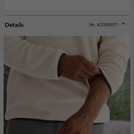
Details
Nr. #
2090891
Expan
or
collap
sectio