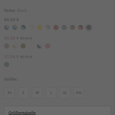
Farbe:
Black
80,00 €
Regular price:
Sale price:
45,00 €
80,00 €
Regular price:
Sale price:
37,50 €
80,00 €
Größe:
XS
S
M
L
XL
XXL
Größentabelle