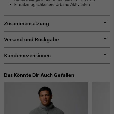
Einsatzmöglichkeiten: Urbane Aktivitäten
Zusammensetzung
Expan
or
collap
Versand und Rückgabe
sectio
Expan
or
collap
Kundenrezensionen
sectio
Expan
or
collap
Das Könnte Dir Auch Gefallen
sectio