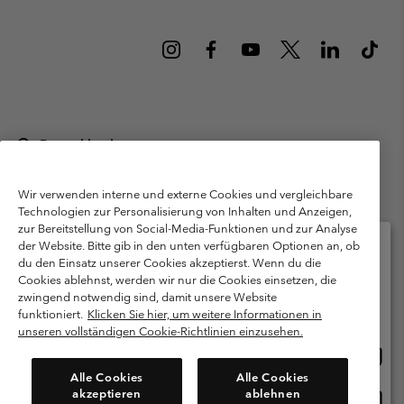
Deutschland
©
2026
Columbia Sportswear GmbH. Walter-Gropius-Str. 23, 80807
München Deutschland. Alle Rechte vorbehalten.
Wir verwenden interne und externe Cookies und vergleichbare
Technologien zur Personalisierung von Inhalten und Anzeigen,
Nutzungsbedingungen
Allgemeine Verkaufsbedingungen
Garantie
zur Bereitstellung von Social-Media-Funktionen und zur Analyse
Datenschutzerklärung
der Website. Bitte gib in den unten verfügbaren Optionen an, ob
du den Einsatz unserer Cookies akzeptierst. Wenn du die
Bestimmungen und Bedingungen des Mitglieder Programms
Cookies ablehnst, werden wir nur die Cookies einsetzen, die
Bitte wählen Sie Ihr Lieferland und Ihre Sprache
zwingend notwendig sind, damit unsere Website
Nutzungsbedingungen Für Nutzergenerierte Inhalte
Impressum
Online-Einkauf verfügbar
funktioniert.
Klicken Sie hier, um weitere Informationen in
Cookies
Public CBCR
unseren vollständigen Cookie-Richtlinien einzusehen.
Online
United States
Einkau
Kundenservice: Mo- Fr. 9:00 - 13:00 & 14:00- 18:00 Uhr
Alle Cookies
Alle Cookies
(+)498912081004
verfü
akzeptieren
ablehnen
Online
Deutschland