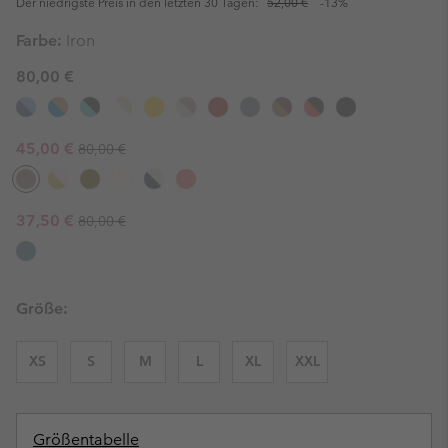
Der niedrigste Preis in den letzten 30 Tagen:
52,00 €
-13%
Farbe:
Iron
80,00 €
Regular price:
Sale price:
45,00 €
80,00 €
Regular price:
Sale price:
37,50 €
80,00 €
Größe:
XS
S
M
L
XL
XXL
Größentabelle