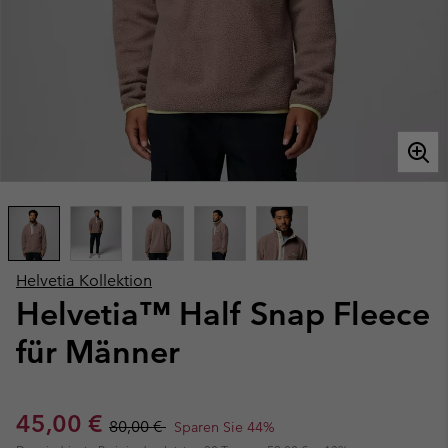
Helvetia Kollektion
Helvetia™ Half Snap Fleece
für Männer
Sale price:
Regular price:
45,00 €
80,00 €
Sparen Sie 44%