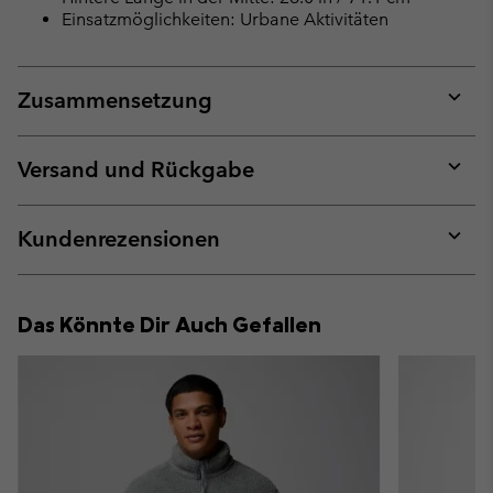
Einsatzmöglichkeiten: Urbane Aktivitäten
Zusammensetzung
Expan
or
collap
Versand und Rückgabe
sectio
Expan
or
collap
Kundenrezensionen
sectio
Expan
or
collap
Das Könnte Dir Auch Gefallen
sectio