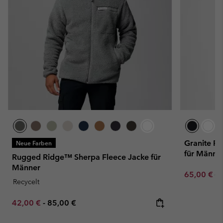
Granite Po
Neue Farben
für Männe
Rugged Ridge™ Sherpa Fleece Jacke für
Männer
Sale price:
Re
65,00 €
13
Recycelt
Minimum sale price:
Maximum price:
42,00 €
-
85,00 €