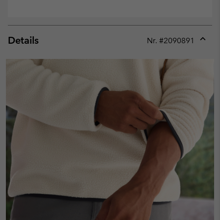
Details
Nr. #
2090891
Expan
or
collap
sectio