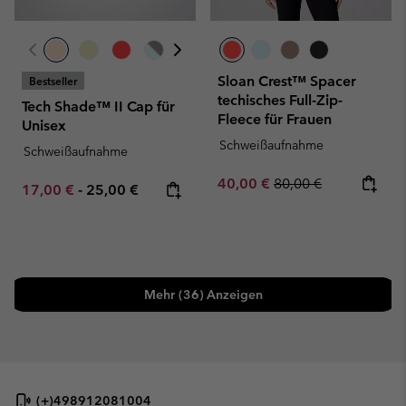
Sloan Crest™ Spacer
Bestseller
techisches Full-Zip-
Tech Shade™ II Cap für
Fleece für Frauen
Unisex
Schweißaufnahme
Schweißaufnahme
Sale price:
Regular price:
40,00 €
80,00 €
Minimum sale price:
Maximum price:
17,00 €
-
25,00 €
Mehr (36) Anzeigen
(+)498912081004