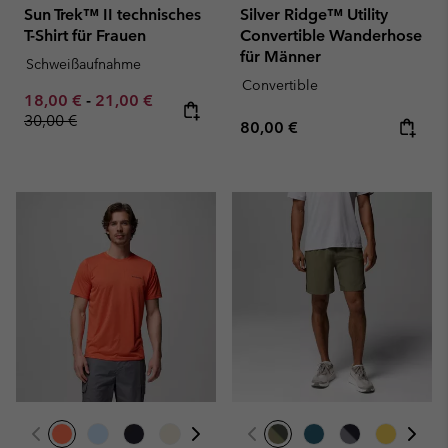
Sun Trek™ II technisches
Silver Ridge™ Utility
T-Shirt für Frauen
Convertible Wanderhose
für Männer
Schweißaufnahme
Convertible
Minimum sale price:
Maximum sale price:
Regular price:
18,00 €
-
21,00 €
30,00 €
Regular price:
80,00 €