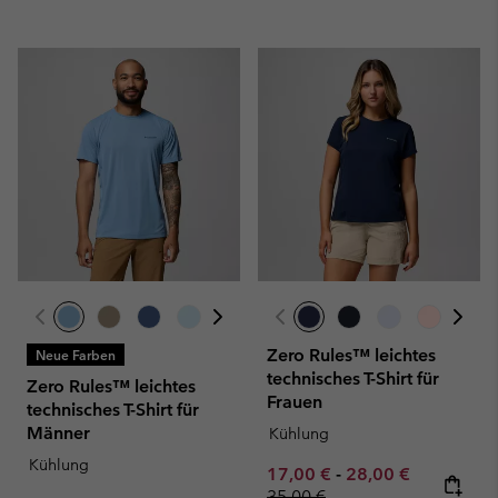
Zero Rules™ leichtes
Neue Farben
technisches T-Shirt für
Zero Rules™ leichtes
Frauen
technisches T-Shirt für
Männer
Kühlung
Kühlung
Minimum sale price:
Maximum sale pric
Regular pr
17,00 €
-
28,00 €
35,00 €