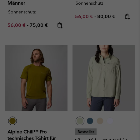
Männer
Sonnenschutz
Sonnenschutz
Minimum sale price:
Maximum price:
56,00 €
-
80,00 €
Minimum sale price:
Maximum price:
56,00 €
-
75,00 €
Alpine Chill™ Pro
Bestseller
technisches T-Shirt für