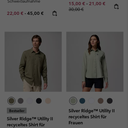
Schweißaufnahme
Minimum sale price:
Maximum sale pric
Regular pr
15,00 €
-
21,00 €
30,00 €
Minimum sale price:
Maximum price:
22,00 €
-
45,00 €
Silver Ridge™ Utility II
Bestseller
recyceltes Shirt für
Silver Ridge™ Utility II
Frauen
recyceltes Shirt für