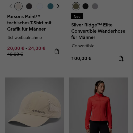
Parsons Point™
Neu
techisches T-Shirt mit
Silver Ridge™ Elite
Grafik für Männer
Convertible Wanderhose
für Männer
Schweißaufnahme
Convertible
Minimum sale price:
Maximum sale price:
Regular price:
20,00 €
-
24,00 €
40,00 €
Regular price:
100,00 €