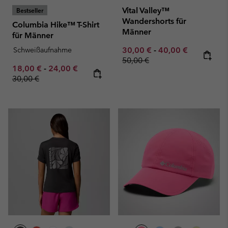
Vital Valley™
Bestseller
Wandershorts für
Columbia Hike™ T-Shirt
Männer
für Männer
Minimum sale price:
Maximum sale pric
Regular pr
Schweißaufnahme
30,00 €
-
40,00 €
50,00 €
Minimum sale price:
Maximum sale price:
Regular price:
18,00 €
-
24,00 €
30,00 €