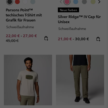
Parsons Point™
Neue Farben
techisches T-Shirt mit
Silver Ridge™ IV Cap für
Grafik für Frauen
Unisex
Schweißaufnahme
Schweißaufnahme
Minimum sale price:
Maximum sale price:
Regular price:
22,00 €
-
27,00 €
Minimum sale price:
Maximum price:
21,00 €
-
30,00 €
45,00 €