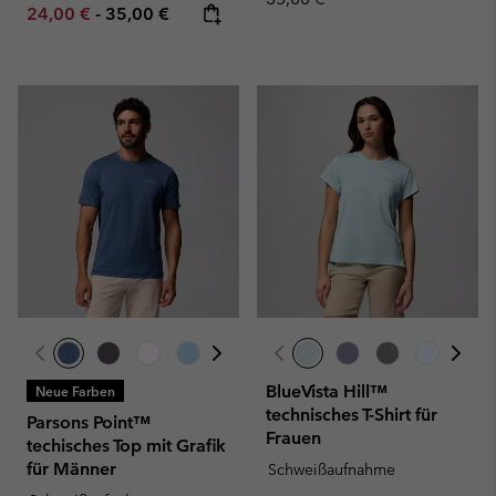
Minimum sale price:
Maximum price:
24,00 €
-
35,00 €
BlueVista Hill™
Neue Farben
technisches T-Shirt für
Parsons Point™
Frauen
techisches Top mit Grafik
für Männer
Schweißaufnahme