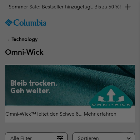
Hol dir einen 10 %-Gutschein
SKIP
Columbia
TO
Sportswear
CONTENT
Technology
SKIP
TO
Omni-Wick
MAIN
NAV
SKIP
TO
Bleib trocken.
SEARCH
Geh weiter.
Omni-Wick™ leitet den Schweiß
...
Mehr erfahren
Alle Filter
Sortieren