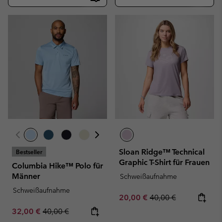
Sloan Ridge™ Technical
Bestseller
Graphic T-Shirt für Frauen
Columbia Hike™ Polo für
Männer
Schweißaufnahme
Schweißaufnahme
Sale price:
Regular price:
20,00 €
40,00 €
Sale price:
Regular price:
32,00 €
40,00 €