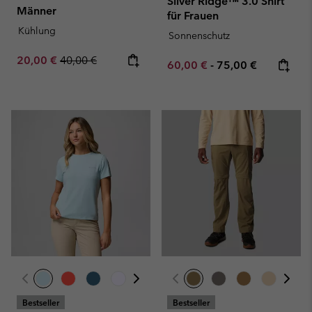
Silver Ridge™ 3.0 Shirt
Männer
für Frauen
Kühlung
Sonnenschutz
Sale price:
Regular price:
20,00 €
40,00 €
Minimum sale price:
Maximum price:
60,00 €
-
75,00 €
Bestseller
Bestseller