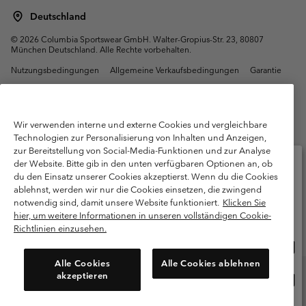
Deutschland
©
2026
Columbia Sportswear GmbH. Walter-Gropius-Str. 23, 80807
München Deutschland. Alle Rechte vorbehalten.
Nutzungsbedingungen
Allgemeine Verkaufsbedingungen
Garantie
Datenschutzerklärung
Bestimmungen und Bedingungen des Mitglieder Programms
Wir verwenden interne und externe Cookies und vergleichbare
Nutzungsbedingungen Für Nutzergenerierte Inhalte
Impressum
Technologien zur Personalisierung von Inhalten und Anzeigen,
zur Bereitstellung von Social-Media-Funktionen und zur Analyse
Cookies
Public CBCR
der Website. Bitte gib in den unten verfügbaren Optionen an, ob
du den Einsatz unserer Cookies akzeptierst. Wenn du die Cookies
Kundenservice: Mo- Fr. 9:00 - 13:00 & 14:00- 18:00 Uhr
ablehnst, werden wir nur die Cookies einsetzen, die zwingend
Bitte wählen Sie Ihr Lieferland und Ihre Sprache
(+)498912081004
notwendig sind, damit unsere Website funktioniert.
Klicken Sie
Online-Einkauf verfügbar
hier, um weitere Informationen in unseren vollständigen Cookie-
Richtlinien einzusehen.
Onlin
United States
Einka
Alle Cookies
Alle Cookies ablehnen
verf
akzeptieren
Onlin
Deutschland
Einka
verf