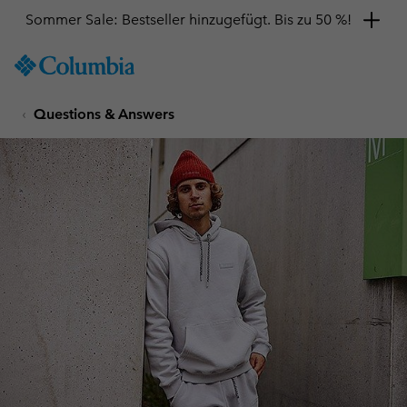
Sommer Sale: Bestseller hinzugefügt. Bis zu 50 %!
SKIP
Columbia
TO
Sportswear
CONTENT
Questions & Answers
SKIP
TO
MAIN
NAV
SKIP
TO
SEARCH