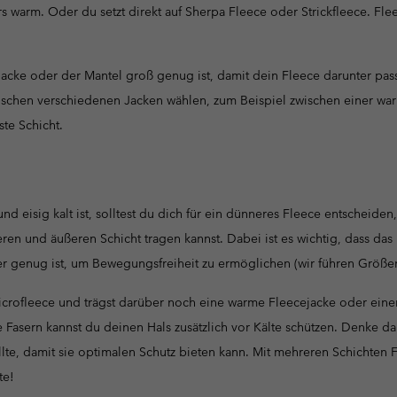
warm. Oder du setzt direkt auf Sherpa Fleece oder Strickfleece. Fleec
Jacke oder der Mantel groß genug ist, damit dein Fleece darunter pass
wischen verschiedenen Jacken wählen, zum Beispiel zwischen einer w
te Schicht.
d eisig kalt ist, solltest du dich für ein dünneres Fleece entscheide
eren und äußeren Schicht tragen kannst. Dabei ist es wichtig, dass da
r genug ist, um Bewegungsfreiheit zu ermöglichen (wir führen Größen
icrofleece und trägst darüber noch eine warme Fleecejacke oder eine
asern kannst du deinen Hals zusätzlich vor Kälte schützen. Denke dar
lte, damit sie optimalen Schutz bieten kann. Mit mehreren Schichten Fl
te!