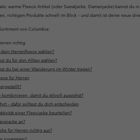
le: warme Fleece Artikel (oder Sweatjacke, Damenjacke) kannst du i
rten, richtigen Produkte schnell im Blick – und damit ist deine neue dir
e-Sortiment von Columbia:
erren richtig
r dein Herrenfleece wählen?
est du für den Alltag wählen?
est du bei einer Wanderung im Winter tragen?
eece für Herren
ergestellt?
 kombinieren, damit du stilvoll aussiehst?
irt – dafür solltest du dich entscheiden
tivität einer Fleecjacke beurteilen?
eecejacke an?
ke für Herren richtig aus?
das zusammen?