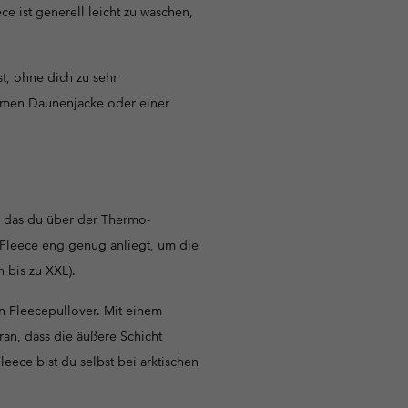
e ist generell leicht zu waschen,
t, ohne dich zu sehr
armen Daunenjacke oder einer
n, das du über der Thermo-
s Fleece eng genug anliegt, um die
 bis zu XXL).
n Fleecepullover. Mit einem
an, dass die äußere Schicht
eece bist du selbst bei arktischen