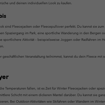
prüche und deinen individuellen Look zu kaufen.
bis
ook sind Fleecejacken oder Fleecepullover perfekt. Du kannst sie zu
nen Spaziergang im Park, eine sportliche Wanderung in den Bergen o
 sportlichere Aktivität – beispielsweise Joggen oder Radfahren im H
en.
r geschäftlichen Veranstaltung teilnimmst, kannst du dein Fleece mi
yer
ie Temperaturen fallen, ist es Zeit für Winter Fleecejacken oder spez
mittlere Schicht mit einem dickeren Mantel darüber. Du kannst sie gan
eren. Bei Outdoor-Aktivitäten wie Skifahren oder Wandern im Winter