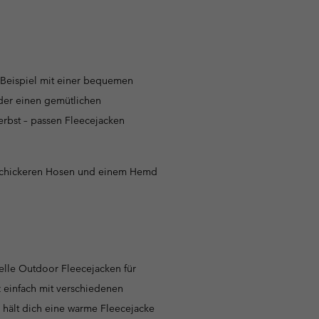
m Beispiel mit einer bequemen
der einen gemütlichen
erbst – passen Fleecejacken
t schickeren Hosen und einem Hemd
ielle Outdoor Fleecejacken für
z einfach mit verschiedenen
 hält dich eine warme Fleecejacke