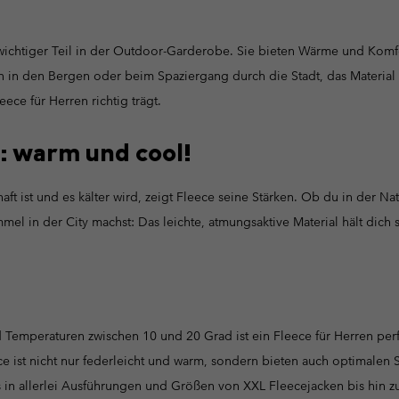
 wichtiger Teil in der Outdoor-Garderobe. Sie bieten Wärme und Komf
n den Bergen oder beim Spaziergang durch die Stadt, das Material i
ece für Herren richtig trägt.
g: warm und cool!
t ist und es kälter wird, zeigt Fleece seine Stärken. Ob du in der Na
l in der City machst: Das leichte, atmungsaktive Material hält dich
Temperaturen zwischen 10 und 20 Grad ist ein Fleece für Herren perf
ece ist nicht nur federleicht und warm, sondern bieten auch optimalen
s in allerlei Ausführungen und Größen von XXL Fleecejacken bis hin zu