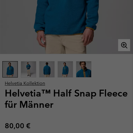
Helvetia Kollektion
Helvetia™ Half Snap Fleece
für Männer
Regular price:
80,00 €