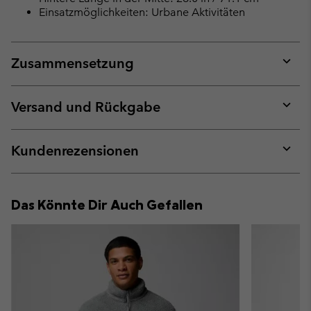
Einsatzmöglichkeiten: Urbane Aktivitäten
Zusammensetzung
Expan
or
collap
Versand und Rückgabe
sectio
Expan
or
collap
Kundenrezensionen
sectio
Expan
or
collap
Das Könnte Dir Auch Gefallen
sectio