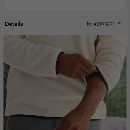
Details
Nr. #
2090891
Expan
or
collap
sectio