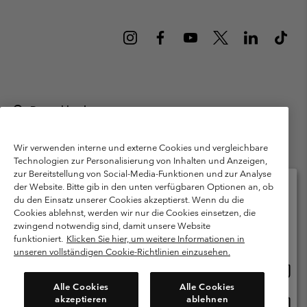
Deutschland
©
2026
Columbia Sportswear GmbH. Walter-Gropius-Str. 23, 80807
München Deutschland. Alle Rechte vorbehalten.
Wir verwenden interne und externe Cookies und vergleichbare
Technologien zur Personalisierung von Inhalten und Anzeigen,
Nutzungsbedingungen
Allgemeine Verkaufsbedingungen
Garantie
zur Bereitstellung von Social-Media-Funktionen und zur Analyse
Datenschutzerklärung
der Website. Bitte gib in den unten verfügbaren Optionen an, ob
du den Einsatz unserer Cookies akzeptierst. Wenn du die
Bestimmungen und Bedingungen des Mitglieder Programms
Cookies ablehnst, werden wir nur die Cookies einsetzen, die
Bitte wählen Sie Ihr Lieferland und Ihre Sprache
zwingend notwendig sind, damit unsere Website
Nutzungsbedingungen Für Nutzergenerierte Inhalte
Impressum
Online-Einkauf verfügbar
funktioniert.
Klicken Sie hier, um weitere Informationen in
Cookies
Public CBCR
unseren vollständigen Cookie-Richtlinien einzusehen.
Online
United States
Einkau
Kundenservice: Mo- Fr. 9:00 - 13:00 & 14:00- 18:00 Uhr
Alle Cookies
Alle Cookies
(+)498912081004
verfü
akzeptieren
ablehnen
Online
Deutschland