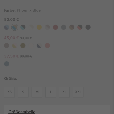
Farbe:
Phoenix Blue
80,00 €
Regular price:
Sale price:
45,00 €
80,00 €
Regular price:
Sale price:
37,50 €
80,00 €
Größe:
XS
S
M
L
XL
XXL
Größentabelle