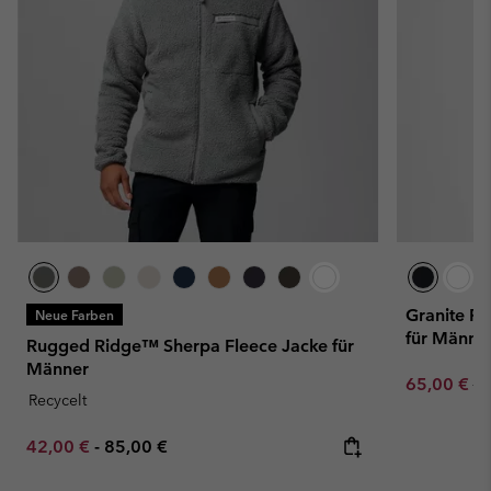
Granite Po
Neue Farben
für Männe
Rugged Ridge™ Sherpa Fleece Jacke für
Männer
Sale price:
Re
65,00 €
13
Recycelt
Minimum sale price:
Maximum price:
42,00 €
-
85,00 €